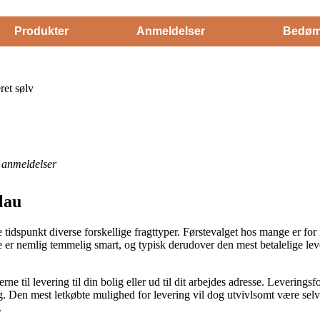
Produkter
Anmeldelser
Bedøm
ret sølv
anmeldelser
lau
e tidspunkt diverse forskellige fragttyper. Førstevalget hos mange er fo
e er nemlig temmelig smart, og typisk derudover den mest betalelige le
ne til levering til din bolig eller ud til dit arbejdes adresse. Levering
Den mest letkøbte mulighed for levering vil dog utvivlsomt være selv 
.