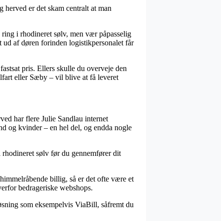
g herved er det skam centralt at man
ing i rhodineret sølv, men vær påpasselig
t ud af døren forinden logistikpersonalet får
astsat pris. Ellers skulle du overveje den
rt eller Sæby – vil blive at få leveret
ved har flere Julie Sandlau internet
mænd og kvinder – en hel del, og endda nogle
i rhodineret sølv før du gennemfører dit
 himmelråbende billig, så er det ofte være et
overfor bedrageriske webshops.
løsning som eksempelvis ViaBill, såfremt du