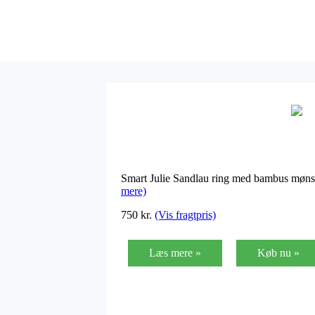
Smart Julie Sandlau ring med bambus mønste
mere)
750
kr.
(Vis fragtpris)
Læs mere »
Køb nu »