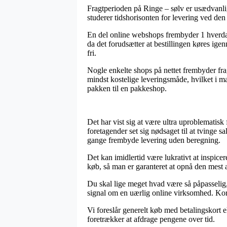
Fragtperioden på Ringe – sølv er usædvanli
studerer tidshorisonten for levering ved den
En del online webshops frembyder 1 hverdag
da det forudsætter at bestillingen køres igen
fri.
Nogle enkelte shops på nettet frembyder frag
mindst kostelige leveringsmåde, hvilket i m
pakken til en pakkeshop.
Det har vist sig at være ultra uproblematisk 
foretagender set sig nødsaget til at tvinge 
gange frembyde levering uden beregning.
Det kan imidlertid være lukrativt at inspice
køb, så man er garanteret at opnå den mest at
Du skal lige meget hvad være så påpasselig, 
signal om en uærlig online virksomhed. Kor
Vi foreslår generelt køb med betalingskort 
foretrækker at afdrage pengene over tid.