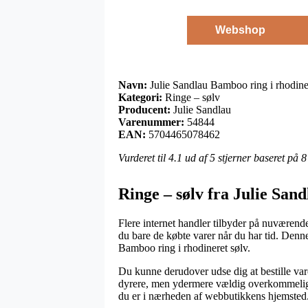
Webshop
Navn:
Julie Sandlau Bamboo ring i rhodine
Kategori:
Ringe – sølv
Producent:
Julie Sandlau
Varenummer:
54844
EAN:
5704465078462
Vurderet til
4.1
ud af 5 stjerner baseret på
8
Ringe – sølv fra Julie Sand
Flere internet handler tilbyder på nuværend
du bare de købte varer når du har tid. Denn
Bamboo ring i rhodineret sølv.
Du kunne derudover udse dig at bestille varer
dyrere, men ydermere vældig overkommelig. 
du er i nærheden af webbutikkens hjemsted