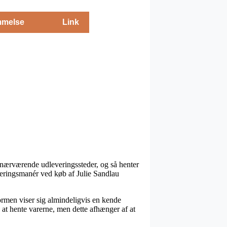
melse
Link
r nærværende udleveringssteder, og så henter
veringsmanér ved køb af Julie Sandlau
sformen viser sig almindeligvis en kende
at hente varerne, men dette afhænger af at