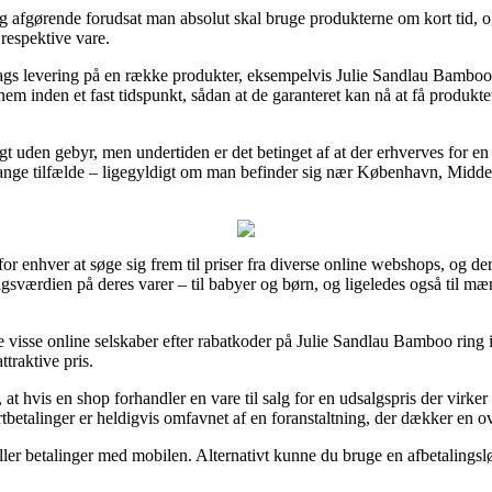
g afgørende forudsat man absolut skal bruge produkterne om kort tid, o
 respektive vare.
s levering på en række produkter, eksempelvis Julie Sandlau Bamboo r
nem inden et fast tidspunkt, sådan at de garanteret kan nå at få produkte
t uden gebyr, men undertiden er det betinget af at der erhverves for en f
ange tilfælde – ligegyldigt om man befinder sig nær København, Middelfa
for enhver at søge sig frem til priser fra diverse online webshops, og der
salgsværdien på deres varer – til babyer og børn, og ligeledes også til 
re visse online selskaber efter rabatkoder på Julie Sandlau Bamboo ring 
traktive pris.
at hvis en shop forhandler en vare til salg for en udsalgspris der virker
tbetalinger er heldigvis omfavnet af en foranstaltning, der dækker en 
eller betalinger med mobilen. Alternativt kunne du bruge en afbetalings