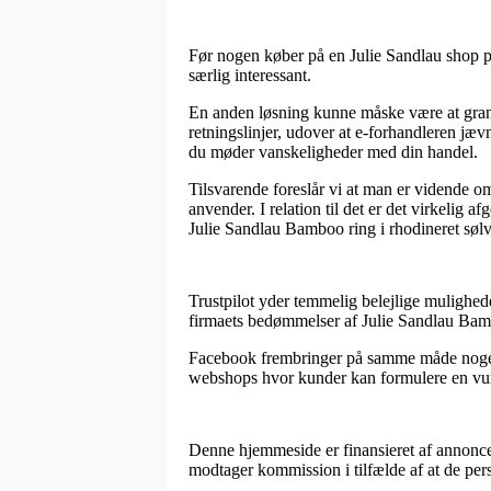
Før nogen køber på en Julie Sandlau shop på 
særlig interessant.
En anden løsning kunne måske være at granske
retningslinjer, udover at e-forhandleren jævn
du møder vanskeligheder med din handel.
Tilsvarende foreslår vi at man er vidende o
anvender. I relation til det er det virkelig 
Julie Sandlau Bamboo ring i rhodineret sølv,
Trustpilot yder temmelig belejlige mulighed
firmaets bedømmelser af Julie Sandlau Bambo
Facebook frembringer på samme måde nogenl
webshops hvor kunder kan formulere en vurde
Denne hjemmeside er finansieret af annoncei
modtager kommission i tilfælde af at de pers