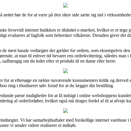
nettet bør de for at være på den sikre side sætte sig ind i virksomhede
 hvorvidt internet butikken er tilsluttet e-mærket, hvilket er et tegn på
ligt evalueres af fagfolk som behersker vilkårene. Desuden giver det dig 
m de mest basale vedtægter der gælder for ordren, som eksempelvis den
afgørende, at man til enhver tid bevarer ens ordrekvittering, således man 
 uafhængig om du leder efter et produkt til en dame eller herre.
er for at eftersøge en række nuværende konsumenters kritik og derved er
o ring i rhodineret sølv forud for at du lægger din bestilling.
unde pæne muligheder for at få indsigt i online webshoppens kundeti
ring af ordreforløbet, hvilket også må drages fordel af til at afveje k
ndtægter. Vi har samarbejdsaftaler med forskellige internet varehuse i f
oner vi sender videre realiserer et indkøb.