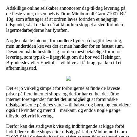
Adskillige online selskaber annoncerer dag-til-dag levering på
de fleste varer, eksempelvis Järbo Minibomull Garn 71007 Blå
10g, som afhænger af at ordren laves forinden et nøjagtigt
tidspunkt, så at de kan nå at få ordren skippet afsted forinden
lagermedarbejderne har fyraften.
Nogle enkelte internet forhandlere byder på fragtfri levering,
men undertiden kræves det at man handler for en fastsat sum.
Desuden må du beslutte sig for den mest betalelige form for
levering, som typisk – ligegyldigt om du bor ved Helsingør,
Brønderslev eller Ebeltoft – vil blive at få bragt pakken til et
afhentningssted.
Det er jo virkelig simpelt for forbrugerne at finde de laveste
priser på flere internet shops, og derfor har en hel del Järbo
internet foretagender fundet det uundgåeligt at formindske
udsalgspriserne på deres varer – til babyer og børn, og endvidere
også til kvinder og mænd – markant, og endda nogle gange
tilbyde gebyrfri levering.
Derfor kan det stadigvæk vise sig indbringende at kigge forbi
indtil flere online shops efter udsalg på Järbo Minibomull Garn