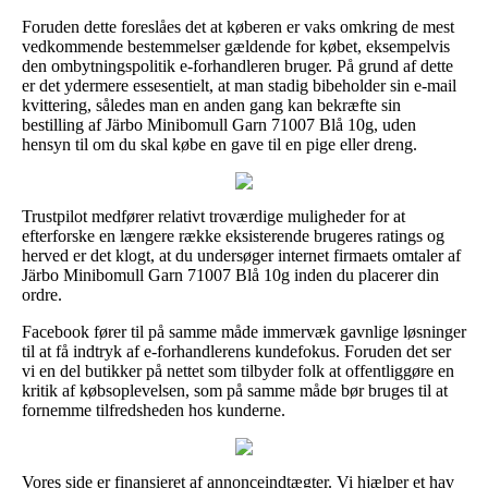
Foruden dette foreslåes det at køberen er vaks omkring de mest
vedkommende bestemmelser gældende for købet, eksempelvis
den ombytningspolitik e-forhandleren bruger. På grund af dette
er det ydermere essesentielt, at man stadig bibeholder sin e-mail
kvittering, således man en anden gang kan bekræfte sin
bestilling af Järbo Minibomull Garn 71007 Blå 10g, uden
hensyn til om du skal købe en gave til en pige eller dreng.
Trustpilot medfører relativt troværdige muligheder for at
efterforske en længere række eksisterende brugeres ratings og
herved er det klogt, at du undersøger internet firmaets omtaler af
Järbo Minibomull Garn 71007 Blå 10g inden du placerer din
ordre.
Facebook fører til på samme måde immervæk gavnlige løsninger
til at få indtryk af e-forhandlerens kundefokus. Foruden det ser
vi en del butikker på nettet som tilbyder folk at offentliggøre en
kritik af købsoplevelsen, som på samme måde bør bruges til at
fornemme tilfredsheden hos kunderne.
Vores side er finansieret af annonceindtægter. Vi hjælper et hav