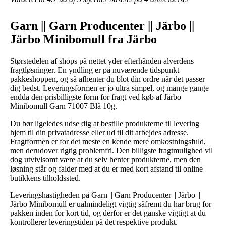
Garn || Garn Producenter || Järbo ||
Järbo Minibomull fra Järbo
Størstedelen af shops på nettet yder efterhånden alverdens
fragtløsninger. En yndling er på nuværende tidspunkt
pakkeshoppen, og så afhenter du blot din ordre når det passer
dig bedst. Leveringsformen er jo ultra simpel, og mange gange
endda den prisbilligste form for fragt ved køb af Järbo
Minibomull Garn 71007 Blå 10g.
Du bør ligeledes udse dig at bestille produkterne til levering
hjem til din privatadresse eller ud til dit arbejdes adresse.
Fragtformen er for det meste en kende mere omkostningsfuld,
men derudover rigtig problemfri. Den billigste fragtmulighed vil
dog utvivlsomt være at du selv henter produkterne, men den
løsning står og falder med at du er med kort afstand til online
butikkens tilholdssted.
Leveringshastigheden på Garn || Garn Producenter || Järbo ||
Järbo Minibomull er ualmindeligt vigtig såfremt du har brug for
pakken inden for kort tid, og derfor er det ganske vigtigt at du
kontrollerer leveringstiden på det respektive produkt.