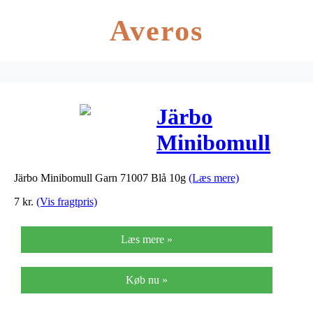
Averos
Järbo
Minibomull
Garn 71007
Järbo Minibomull Garn 71007 Blå 10g
(Læs mere)
Blå 10g
7
kr.
(Vis fragtpris)
Læs mere »
Køb nu »