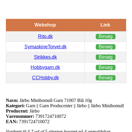
Webshop
Link
Rito.dk
Besøg
SymaskineTorvet.dk
Besøg
Strikkes.dk
Besøg
Hobbygarn.dk
Besøg
CCHobby.dk
Besøg
Navn:
Järbo Minibomull Garn 71007 Blå 10g
Kategori:
Garn || Garn Producenter || Järbo || Järbo Minibomull
Producent:
Järbo
Varenummer:
7391724710072
EAN:
7391724710072
Vurderet til
4.7
ud af 5 stjerner baseret på
4
anmeldelser