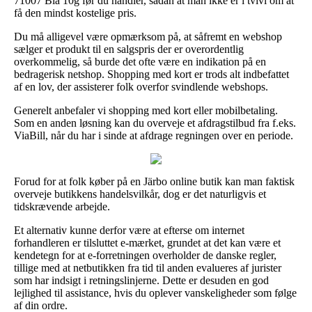
71007 Blå 10g før du handler, sådan at man ikke er i tvivl om at
få den mindst kostelige pris.
Du må alligevel være opmærksom på, at såfremt en webshop
sælger et produkt til en salgspris der er overordentlig
overkommelig, så burde det ofte være en indikation på en
bedragerisk netshop. Shopping med kort er trods alt indbefattet
af en lov, der assisterer folk overfor svindlende webshops.
Generelt anbefaler vi shopping med kort eller mobilbetaling.
Som en anden løsning kan du overveje et afdragstilbud fra f.eks.
ViaBill, når du har i sinde at afdrage regningen over en periode.
Forud for at folk køber på en Järbo online butik kan man faktisk
overveje butikkens handelsvilkår, dog er det naturligvis et
tidskrævende arbejde.
Et alternativ kunne derfor være at efterse om internet
forhandleren er tilsluttet e-mærket, grundet at det kan være et
kendetegn for at e-forretningen overholder de danske regler,
tillige med at netbutikken fra tid til anden evalueres af jurister
som har indsigt i retningslinjerne. Dette er desuden en god
lejlighed til assistance, hvis du oplever vanskeligheder som følge
af din ordre.