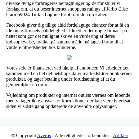
diverse øvrige forbrugeres betragtninger og derfor stiller vi
forslag om, at du beser internet shoppens ratings af Järbo Elise
Garn 69024 Turkis Lagune Print forinden du køber.
Facebook giver dig tillige altid fordelagtige chancer for at få en
idé om e-firmaets pålidelighed. Tilmed er der nogle firmaer på
nettet som gør det muligt at skrive en vurdering af deres
købsoplevelse, hvilket på samme måde må tages i brug til at
vurdere tilfredsheden hos kunderne.
Vores side er finansieret ved hjælp af annoncer. Vi arbejder tæt
sammen med en hel del netshops da vi markedsfører butikkernes
produkter, og tager betaling under forudsætning af at du
gennemfører en ordre.
Vejledning om produkter og internet outlets værnes om løbende,
men vi tager ikke ansvar for korrektioner der kan være iværksat
siden vi sidste gang opdaterede de anvendte oplysninger.
© Copyright
Averos
- Alle rettigheder forbeholdes -
Artikler