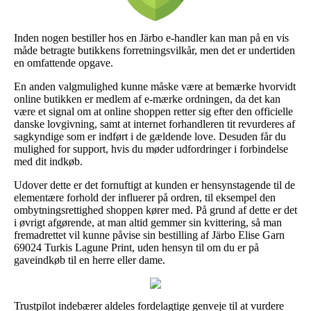
Inden nogen bestiller hos en Järbo e-handler kan man på en vis
måde betragte butikkens forretningsvilkår, men det er undertiden
en omfattende opgave.
En anden valgmulighed kunne måske være at bemærke hvorvidt
online butikken er medlem af e-mærke ordningen, da det kan
være et signal om at online shoppen retter sig efter den officielle
danske lovgivning, samt at internet forhandleren tit revurderes af
sagkyndige som er indført i de gældende love. Desuden får du
mulighed for support, hvis du møder udfordringer i forbindelse
med dit indkøb.
Udover dette er det fornuftigt at kunden er hensynstagende til de
elementære forhold der influerer på ordren, til eksempel den
ombytningsrettighed shoppen kører med. På grund af dette er det
i øvrigt afgørende, at man altid gemmer sin kvittering, så man
fremadrettet vil kunne påvise sin bestilling af Järbo Elise Garn
69024 Turkis Lagune Print, uden hensyn til om du er på
gaveindkøb til en herre eller dame.
Trustpilot indebærer aldeles fordelagtige genveje til at vurdere