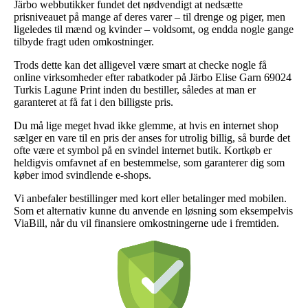
Järbo webbutikker fundet det nødvendigt at nedsætte
prisniveauet på mange af deres varer – til drenge og piger, men
ligeledes til mænd og kvinder – voldsomt, og endda nogle gange
tilbyde fragt uden omkostninger.
Trods dette kan det alligevel være smart at checke nogle få
online virksomheder efter rabatkoder på Järbo Elise Garn 69024
Turkis Lagune Print inden du bestiller, således at man er
garanteret at få fat i den billigste pris.
Du må lige meget hvad ikke glemme, at hvis en internet shop
sælger en vare til en pris der anses for utrolig billig, så burde det
ofte være et symbol på en svindel internet butik. Kortkøb er
heldigvis omfavnet af en bestemmelse, som garanterer dig som
køber imod svindlende e-shops.
Vi anbefaler bestillinger med kort eller betalinger med mobilen.
Som et alternativ kunne du anvende en løsning som eksempelvis
ViaBill, når du vil finansiere omkostningerne ude i fremtiden.