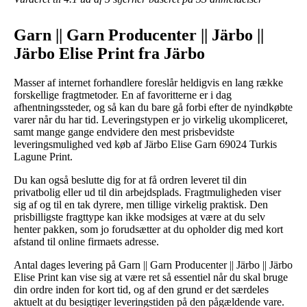
Garn || Garn Producenter || Järbo ||
Järbo Elise Print fra Järbo
Masser af internet forhandlere foreslår heldigvis en lang række
forskellige fragtmetoder. En af favoritterne er i dag
afhentningssteder, og så kan du bare gå forbi efter de nyindkøbte
varer når du har tid. Leveringstypen er jo virkelig ukompliceret,
samt mange gange endvidere den mest prisbevidste
leveringsmulighed ved køb af Järbo Elise Garn 69024 Turkis
Lagune Print.
Du kan også beslutte dig for at få ordren leveret til din
privatbolig eller ud til din arbejdsplads. Fragtmuligheden viser
sig af og til en tak dyrere, men tillige virkelig praktisk. Den
prisbilligste fragttype kan ikke modsiges at være at du selv
henter pakken, som jo forudsætter at du opholder dig med kort
afstand til online firmaets adresse.
Antal dages levering på Garn || Garn Producenter || Järbo || Järbo
Elise Print kan vise sig at være ret så essentiel når du skal bruge
din ordre inden for kort tid, og af den grund er det særdeles
aktuelt at du besigtiger leveringstiden på den pågældende vare.