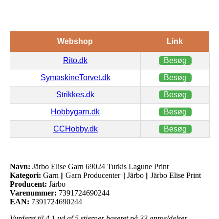
Webshop
Link
Rito.dk
Besøg
SymaskineTorvet.dk
Besøg
Strikkes.dk
Besøg
Hobbygarn.dk
Besøg
CCHobby.dk
Besøg
Navn:
Järbo Elise Garn 69024 Turkis Lagune Print
Kategori:
Garn || Garn Producenter || Järbo || Järbo Elise Print
Producent:
Järbo
Varenummer:
7391724690244
EAN:
7391724690244
Vurderet til
4.1
ud af 5 stjerner baseret på
33
anmeldelser