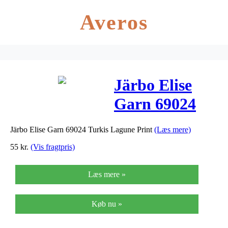
Averos
Järbo Elise
Garn 69024
Turkis Lagune
Järbo Elise Garn 69024 Turkis Lagune Print
(Læs mere)
Print
55
kr.
(Vis fragtpris)
Læs mere »
Køb nu »