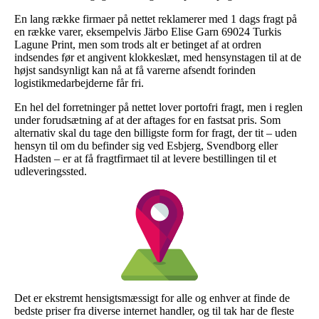
En lang række firmaer på nettet reklamerer med 1 dags fragt på
en række varer, eksempelvis Järbo Elise Garn 69024 Turkis
Lagune Print, men som trods alt er betinget af at ordren
indsendes før et angivent klokkeslæt, med hensynstagen til at de
højst sandsynligt kan nå at få varerne afsendt forinden
logistikmedarbejderne får fri.
En hel del forretninger på nettet lover portofri fragt, men i reglen
under forudsætning af at der aftages for en fastsat pris. Som
alternativ skal du tage den billigste form for fragt, der tit – uden
hensyn til om du befinder sig ved Esbjerg, Svendborg eller
Hadsten – er at få fragtfirmaet til at levere bestillingen til et
udleveringssted.
Det er ekstremt hensigtsmæssigt for alle og enhver at finde de
bedste priser fra diverse internet handler, og til tak har de fleste