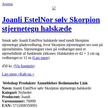
Averos
Joanli EstelNor sølv Skorpion
stjernetegn halskæde
Smuk sølv Joanli EstelNor halskæde med rundt Skorpion
stjernetegn pladevedhæng, hvor Skorpion stjernetegnet ses som på
stjernehimlen. Stjernetegnet vises på vedhænget med et
stjernebillede af funklende zirkoner. Halskæden er 42 + 3 cm og
vedhænget er 12 m
(Læs mere)
450
kr.
(Vis fragtpris)
Læs mere »
Køb nu »
Webshop
Produkter
Anmeldelser
Bedømmelse
Link
Navn:
Joanli EstelNor sølv Skorpion stjernetegn halskæde
Kategori:
Nyheder
Producent:
Joanli
Varenummer:
76999
EAN:
5711008350091