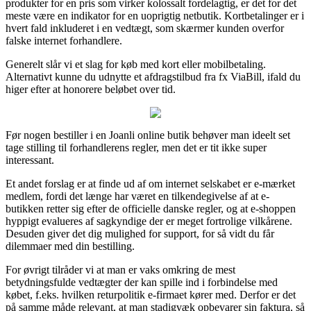
produkter for en pris som virker kolossalt fordelagtig, er det for det
meste være en indikator for en uoprigtig netbutik. Kortbetalinger er i
hvert fald inkluderet i en vedtægt, som skærmer kunden overfor
falske internet forhandlere.
Generelt slår vi et slag for køb med kort eller mobilbetaling.
Alternativt kunne du udnytte et afdragstilbud fra fx ViaBill, ifald du
higer efter at honorere beløbet over tid.
Før nogen bestiller i en Joanli online butik behøver man ideelt set
tage stilling til forhandlerens regler, men det er tit ikke super
interessant.
Et andet forslag er at finde ud af om internet selskabet er e-mærket
medlem, fordi det længe har været en tilkendegivelse af at e-
butikken retter sig efter de officielle danske regler, og at e-shoppen
hyppigt evalueres af sagkyndige der er meget fortrolige vilkårene.
Desuden giver det dig mulighed for support, for så vidt du får
dilemmaer med din bestilling.
For øvrigt tilråder vi at man er vaks omkring de mest
betydningsfulde vedtægter der kan spille ind i forbindelse med
købet, f.eks. hvilken returpolitik e-firmaet kører med. Derfor er det
på samme måde relevant, at man stadigvæk opbevarer sin faktura, så