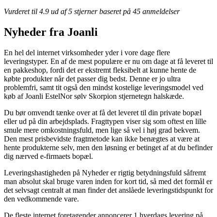
Vurderet til
4.9
ud af 5 stjerner baseret på
45
anmeldelser
Nyheder fra Joanli
En hel del internet virksomheder yder i vore dage flere
leveringstyper. En af de mest populære er nu om dage at få leveret til
en pakkeshop, fordi det er ekstremt fleksibelt at kunne hente de
købte produkter når det passer dig bedst. Denne er jo ultra
problemfri, samt tit også den mindst kostelige leveringsmodel ved
køb af Joanli EstelNor sølv Skorpion stjernetegn halskæde.
Du bør omvendt tænke over at få det leveret til din private bopæl
eller ud på din arbejdsplads. Fragttypen viser sig som oftest en lille
smule mere omkostningsfuld, men lige så vel i høj grad bekvem.
Den mest prisbevidste fragtmetode kan ikke benægtes at være at
hente produkterne selv, men den løsning er betinget af at du befinder
dig nærved e-firmaets bopæl.
Leveringshastigheden på Nyheder er rigtig betydningsfuld såfremt
man absolut skal bruge varen inden for kort tid, så med det formål er
det selvsagt centralt at man finder det anslåede leveringstidspunkt for
den vedkommende vare.
De fleste internet foretagender annoncerer 1 hverdags levering på