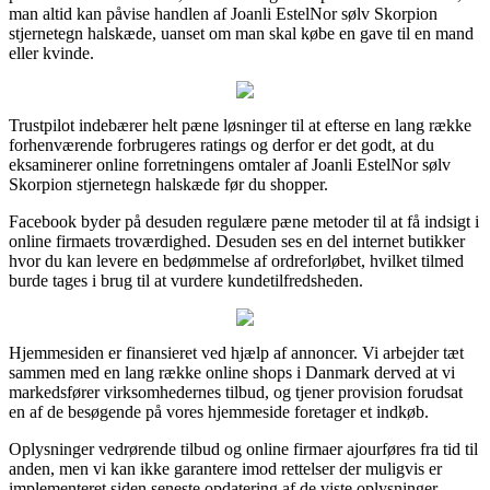
man altid kan påvise handlen af Joanli EstelNor sølv Skorpion
stjernetegn halskæde, uanset om man skal købe en gave til en mand
eller kvinde.
Trustpilot indebærer helt pæne løsninger til at efterse en lang række
forhenværende forbrugeres ratings og derfor er det godt, at du
eksaminerer online forretningens omtaler af Joanli EstelNor sølv
Skorpion stjernetegn halskæde før du shopper.
Facebook byder på desuden regulære pæne metoder til at få indsigt i
online firmaets troværdighed. Desuden ses en del internet butikker
hvor du kan levere en bedømmelse af ordreforløbet, hvilket tilmed
burde tages i brug til at vurdere kundetilfredsheden.
Hjemmesiden er finansieret ved hjælp af annoncer. Vi arbejder tæt
sammen med en lang række online shops i Danmark derved at vi
markedsfører virksomhedernes tilbud, og tjener provision forudsat
en af de besøgende på vores hjemmeside foretager et indkøb.
Oplysninger vedrørende tilbud og online firmaer ajourføres fra tid til
anden, men vi kan ikke garantere imod rettelser der muligvis er
implementeret siden seneste opdatering af de viste oplysninger.