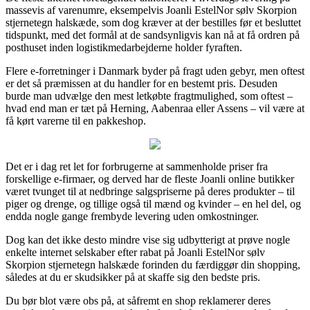
massevis af varenumre, eksempelvis Joanli EstelNor sølv Skorpion
stjernetegn halskæde, som dog kræver at der bestilles før et besluttet
tidspunkt, med det formål at de sandsynligvis kan nå at få ordren på
posthuset inden logistikmedarbejderne holder fyraften.
Flere e-forretninger i Danmark byder på fragt uden gebyr, men oftest
er det så præmissen at du handler for en bestemt pris. Desuden
burde man udvælge den mest letkøbte fragtmulighed, som oftest –
hvad end man er tæt på Herning, Aabenraa eller Assens – vil være at
få kørt varerne til en pakkeshop.
Det er i dag ret let for forbrugerne at sammenholde priser fra
forskellige e-firmaer, og derved har de fleste Joanli online butikker
været tvunget til at nedbringe salgspriserne på deres produkter – til
piger og drenge, og tillige også til mænd og kvinder – en hel del, og
endda nogle gange frembyde levering uden omkostninger.
Dog kan det ikke desto mindre vise sig udbytterigt at prøve nogle
enkelte internet selskaber efter rabat på Joanli EstelNor sølv
Skorpion stjernetegn halskæde forinden du færdiggør din shopping,
således at du er skudsikker på at skaffe sig den bedste pris.
Du bør blot være obs på, at såfremt en shop reklamerer deres