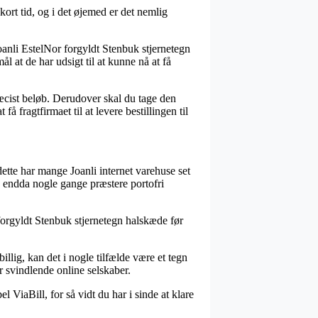
rt tid, og i det øjemed er det nemlig
oanli EstelNor forgyldt Stenbuk stjernetegn
l at de har udsigt til at kunne nå at få
ræcist beløb. Derudover skal du tage den
 fragtfirmaet til at levere bestillingen til
dette har mange Joanli internet varehuse set
og endda nogle gange præstere portofri
 forgyldt Stenbuk stjernetegn halskæde før
illig, kan det i nogle tilfælde være et tegn
r svindlende online selskaber.
 ViaBill, for så vidt du har i sinde at klare