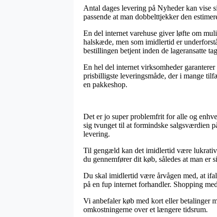
Antal dages levering på Nyheder kan vise si
passende at man dobbelttjekker den estimere
En del internet varehuse giver løfte om mul
halskæde, men som imidlertid er underforstået
bestillingen betjent inden de lageransatte ta
En hel del internet virksomheder garanterer 
prisbilligste leveringsmåde, der i mange tilf
en pakkeshop.
Det er jo super problemfrit for alle og enhv
sig tvunget til at formindske salgsværdien p
levering.
Til gengæld kan det imidlertid være lukrativ
du gennemfører dit køb, således at man er si
Du skal imidlertid være årvågen med, at ifald
på en fup internet forhandler. Shopping med 
Vi anbefaler køb med kort eller betalinger m
omkostningerne over et længere tidsrum.