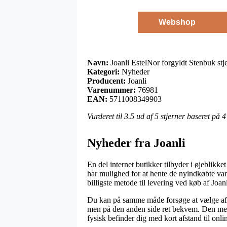
Webshop
Navn:
Joanli EstelNor forgyldt Stenbuk st
Kategori:
Nyheder
Producent:
Joanli
Varenummer:
76981
EAN:
5711008349903
Vurderet til
3.5
ud af 5 stjerner baseret på
4
Nyheder fra Joanli
En del internet butikker tilbyder i øjeblikket
har mulighed for at hente de nyindkøbte varer
billigste metode til levering ved køb af Joa
Du kan på samme måde forsøge at vælge afsen
men på den anden side ret bekvem. Den mest 
fysisk befinder dig med kort afstand til onli