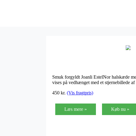
Smuk forgyldt Joanli EstelNor halskæde med
vises på vedhænget med et stjernebillede a
450
kr.
(Vis fragtpris)
Læs mere »
Køb nu »