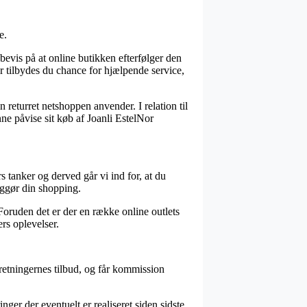
e.
bevis på at online butikken efterfølger den
er tilbydes du chance for hjælpende service,
 returret netshoppen anvender. I relation til
ne påvise sit køb af Joanli EstelNor
 tanker og derved går vi ind for, at du
iggør din shopping.
Foruden det er der en række online outlets
ers oplevelser.
retningernes tilbud, og får kommission
ger der eventuelt er realiseret siden sidste