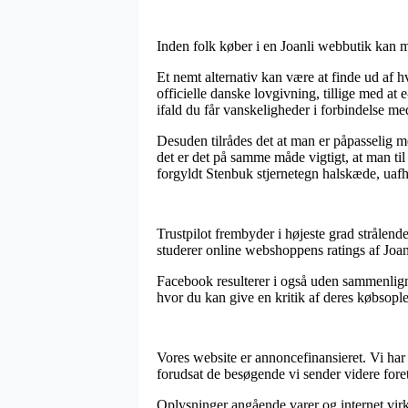
Inden folk køber i en Joanli webbutik kan m
Et nemt alternativ kan være at finde ud af h
officielle danske lovgivning, tillige med at
ifald du får vanskeligheder i forbindelse me
Desuden tilrådes det at man er påpasselig me
det er det på samme måde vigtigt, at man ti
forgyldt Stenbuk stjernetegn halskæde, uaf
Trustpilot frembyder i højeste grad strålen
studerer online webshoppens ratings af Joan
Facebook resulterer i også uden sammenligni
hvor du kan give en kritik af deres købsopleve
Vores website er annoncefinansieret. Vi har
forudsat de besøgende vi sender videre fore
Oplysninger angående varer og internet virks