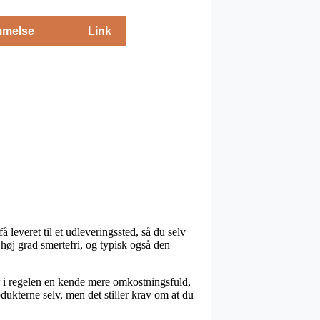
melse
Link
å leveret til et udleveringssted, så du selv
 høj grad smertefri, og typisk også den
er i regelen en kende mere omkostningsfuld,
ukterne selv, men det stiller krav om at du