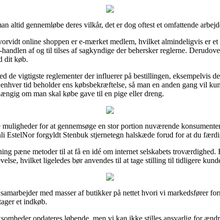
an altid gennemløbe deres vilkår, det er dog oftest et omfattende arbejd
vorvidt online shoppen er e-mærket medlem, hvilket almindeligvis er et 
 e-handlen af og til tilses af sagkyndige der behersker reglerne. Derudov
d dit køb.
d de vigtigste reglementer der influerer på bestillingen, eksempelvis den
l enhver tid beholder ens købsbekræftelse, så man en anden gang vil kun
hængig om man skal købe gave til en pige eller dreng.
de muligheder for at gennemsøge en stor portion nuværende konsumenters
li EstelNor forgyldt Stenbuk stjernetegn halskæde forud for at du færd
ng pæne metoder til at få en idé om internet selskabets troværdighed. 
lse, hvilket ligeledes bør anvendes til at tage stilling til tidligere kund
 samarbejder med masser af butikker på nettet hvori vi markedsfører for
tager et indkøb.
omheder opdateres løbende, men vi kan ikke stilles ansvarlig for ændrin