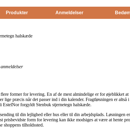
Produkter
Anmeldelser
Bedøm
jernetegn halskæde
anmeldelser
 flere former for levering. En af de mest almindelige er for øjeblikket at f
 lige præcis når det passer ind i din kalender. Fragtløsningen er altså i
nli EstelNor forgyldt Stenbuk stjernetegn halskæde.
ding til din lejlighed eller hus eller til din arbejdsplads. Løsningen 
prisbevidste form for levering kan ikke modsiges at være at hente prod
ne shoppens tilholdssted.