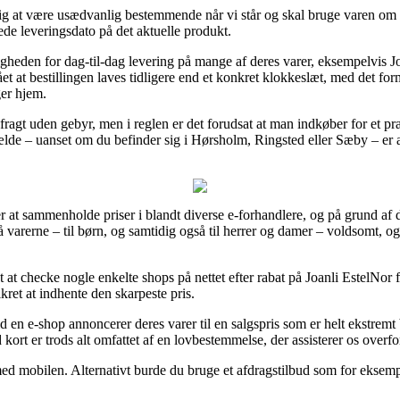
g at være usædvanlig bestemmende når vi står og skal bruge varen om ko
de leveringsdato på det aktuelle produkt.
igheden for dag-til-dag levering på mange af deres varer, eksempelvis J
 at bestillingen laves tidligere end et konkret klokkeslæt, med det formå
ger hjem.
fragt uden gebyr, men i reglen er det forudsat at man indkøber for et p
ælde – uanset om du befinder sig i Hørsholm, Ringsted eller Sæby – er at få
er at sammenholde priser i blandt diverse e-forhandlere, og på grund af 
å varerne – til børn, og samtidig også til herrer og damer – voldsomt, 
t at checke nogle enkelte shops på nettet efter rabat på Joanli EstelNor
kret at indhente den skarpeste pris.
 en e-shop annoncerer deres varer til en salgspris som er helt ekstremt b
kort er trods alt omfattet af en lovbestemmelse, der assisterer os overfo
ed mobilen. Alternativt burde du bruge et afdragstilbud som for eksempel