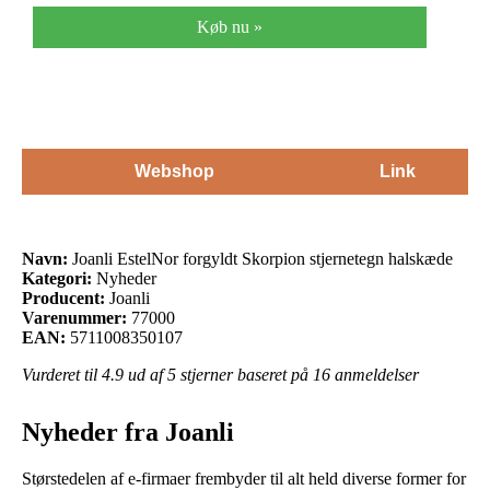
Køb nu »
Webshop
Link
Navn:
Joanli EstelNor forgyldt Skorpion stjernetegn halskæde
Kategori:
Nyheder
Producent:
Joanli
Varenummer:
77000
EAN:
5711008350107
Vurderet til
4.9
ud af 5 stjerner baseret på
16
anmeldelser
Nyheder fra Joanli
Størstedelen af e-firmaer frembyder til alt held diverse former for