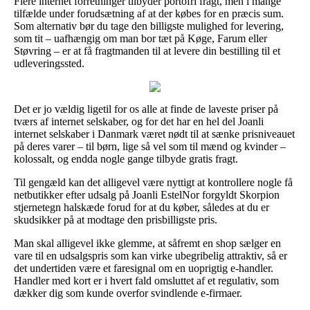
Flere internet forretninger tilbyder portofri fragt, men i mange
tilfælde under forudsætning af at der købes for en præcis sum.
Som alternativ bør du tage den billigste mulighed for levering,
som tit – uafhængig om man bor tæt på Køge, Farum eller
Støvring – er at få fragtmanden til at levere din bestilling til et
udleveringssted.
Det er jo vældig ligetil for os alle at finde de laveste priser på
tværs af internet selskaber, og for det har en hel del Joanli
internet selskaber i Danmark været nødt til at sænke prisniveauet
på deres varer – til børn, lige så vel som til mænd og kvinder –
kolossalt, og endda nogle gange tilbyde gratis fragt.
Til gengæld kan det alligevel være nyttigt at kontrollere nogle få
netbutikker efter udsalg på Joanli EstelNor forgyldt Skorpion
stjernetegn halskæde forud for at du køber, således at du er
skudsikker på at modtage den prisbilligste pris.
Man skal alligevel ikke glemme, at såfremt en shop sælger en
vare til en udsalgspris som kan virke ubegribelig attraktiv, så er
det undertiden være et faresignal om en uoprigtig e-handler.
Handler med kort er i hvert fald omsluttet af et regulativ, som
dækker dig som kunde overfor svindlende e-firmaer.