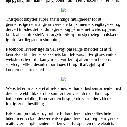
ligegyldigt om man er på gaveindkøb til en voksen eller et barn.
Trustpilot tilbyder super anstændige muligheder for at
gennemsøge ret mange nuværende konsumenters iagttagelser og
derved tilrådes det, at du tager et kig på internet webshoppens
kritik af Joanli EstelNor forgyldt Skorpion stjernetegn halskæde
før du færdiggør din shopping.
Facebook leverer lige så vel evigt passelige metoder til at få
kendskab til internet selskabets kundefokus. I øvrigt ses endda
webshops hvor du kan ytre en vurdering af virksomhedens
service, hvilket desuden bør tages i brug til afvejning af
kundernes tilfredshed.
Websitet er finansieret af reklamer. Vi har et fast samarbejde med
diverse webbutikker eftersom vi fremviser deres tilbud, og
indhenter betaling forudsat den besøgende vi sender videre
fuldfører en bestilling.
Fakta om produkter og online forhandlere understøttes hele
tiden, men vi kan desværre ikke garantere imod reguleringer der
måtte være implementeret siden vi sidst opdaterede websitets