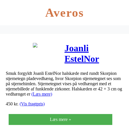
Averos
Joanli
EstelNor
forgyldt
Smuk forgyldt Joanli EstelNor halskæde med rundt Skorpion
Skorpion
stjernetegn pladevedhæng, hvor Skorpion stjernetegnet ses som
på stjernehimlen. Stjernetegnet vises på vedhænget med et
stjernetegn
stjernebillede af funklende zirkoner. Halskæden er 42 + 3 cm og
vedhænget er
(Læs mere)
halskæde
450
kr.
(Vis fragtpris)
Læs mere »