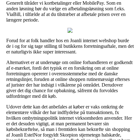
Generelt tilråder vi kortbetalinger eller MobilePay. Som en
anden løsning bør du vælge en afbetalingsløsning som f.eks.
ViaBill, i tilfælde af at du tilstræber at afbetale prisen over en
længere periode.
Forud for at folk handler hos en Joanli internet webshop burde
de i og for sig tage stilling til butikkens forretningsaftale, men det
er naturligvis ikke super interessant.
Alternativet er at undersøge om online forhandleren er godkendt
af e-mærket, fordi det typisk er en forsikring om at online
forretningen opererer i overensstemmelse med de danske
retningslinjer, foruden at online shoppen rutinemæssigt efterses
af jurister der har indsigt i vilkårene på området. Derudover
giver det dig chance for opbakning, såfremt du forvoldes
udfordringer med dit køb.
Udover dette kan det anbefales at køber er vaks omkring de
elementære vilkår der har indflydelse på transaktionen, fx
hvilken ombytningspolitik internet virksomheden anvender. Her
er det desuden vigtigt, at man permanent bevarer sin
købsbekræftelse, så man i fremtiden kan bekræfte sin shopping
af Joanli EstelNor forgyldt Skorpion stjernetegn halskæde,