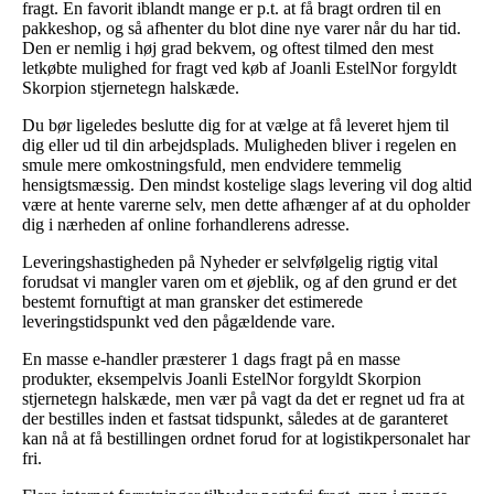
fragt. En favorit iblandt mange er p.t. at få bragt ordren til en
pakkeshop, og så afhenter du blot dine nye varer når du har tid.
Den er nemlig i høj grad bekvem, og oftest tilmed den mest
letkøbte mulighed for fragt ved køb af Joanli EstelNor forgyldt
Skorpion stjernetegn halskæde.
Du bør ligeledes beslutte dig for at vælge at få leveret hjem til
dig eller ud til din arbejdsplads. Muligheden bliver i regelen en
smule mere omkostningsfuld, men endvidere temmelig
hensigtsmæssig. Den mindst kostelige slags levering vil dog altid
være at hente varerne selv, men dette afhænger af at du opholder
dig i nærheden af online forhandlerens adresse.
Leveringshastigheden på Nyheder er selvfølgelig rigtig vital
forudsat vi mangler varen om et øjeblik, og af den grund er det
bestemt fornuftigt at man gransker det estimerede
leveringstidspunkt ved den pågældende vare.
En masse e-handler præsterer 1 dags fragt på en masse
produkter, eksempelvis Joanli EstelNor forgyldt Skorpion
stjernetegn halskæde, men vær på vagt da det er regnet ud fra at
der bestilles inden et fastsat tidspunkt, således at de garanteret
kan nå at få bestillingen ordnet forud for at logistikpersonalet har
fri.