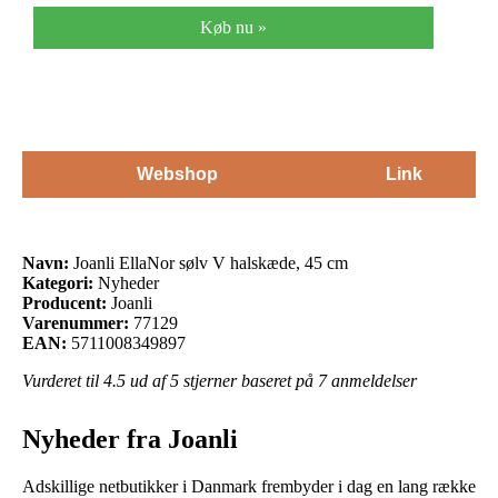
Køb nu »
Webshop
Link
Navn:
Joanli EllaNor sølv V halskæde, 45 cm
Kategori:
Nyheder
Producent:
Joanli
Varenummer:
77129
EAN:
5711008349897
Vurderet til
4.5
ud af 5 stjerner baseret på
7
anmeldelser
Nyheder fra Joanli
Adskillige netbutikker i Danmark frembyder i dag en lang række