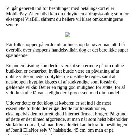
Vi går generelt ind for bestillinger med betalingskort eller
MobilePay. Alternativt kan du udnytte en afdragsløsning som for
eksempel ViaBill, såfremt du hellere vil klare omkostningerne
senere.
Før folk shopper på en Joanli online shop behøver man altid få
overblik over shoppens handelsvilkår, dog er det bare ikke super
spændende.
En anden løsning kan derfor være at se nærmere på om online
butikken er e-mærket, hvilket burde være en påvisning af at
online virksomheden opfylder de opstillede regler, samt at
netshoppen hyppigt kigges til af sagkyndige som forstår de
gældende vilkår. Det er en rigtig god mulighed for støtte, for så
vidt du skulle få vanskeligheder i processen med din handel.
Udover dette er det klogt at køberen er sat ind i de mest
essentielle forhold der er gældende for transaktionen,
eksempelvis den returrettighed internet firmaet bruger. På grund
af dette er det tilmed afgørende, at man når som helst bibeholder
sin faktura e-mail, så man fremadrettet kan bekræfte bestillingen
af Joanli EllaNor sølv V halskæde, 45 cm, om man er på