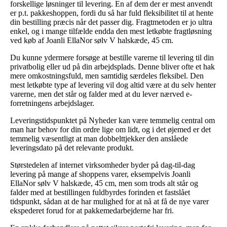
forskellige løsninger til levering. En af dem der er mest anvendt
er p.t. pakkeshoppen, fordi du så har fuld fleksibilitet til at hente
din bestilling præcis når det passer dig. Fragtmetoden er jo ultra
enkel, og i mange tilfælde endda den mest letkøbte fragtløsning
ved køb af Joanli EllaNor sølv V halskæde, 45 cm.
Du kunne ydermere forsøge at bestille varerne til levering til din
privatbolig eller ud på din arbejdsplads. Denne bliver ofte et hak
mere omkostningsfuld, men samtidig særdeles fleksibel. Den
mest letkøbte type af levering vil dog altid være at du selv henter
varerne, men det står og falder med at du lever nærved e-
forretningens arbejdslager.
Leveringstidspunktet på Nyheder kan være temmelig central om
man har behov for din ordre lige om lidt, og i det øjemed er det
temmelig væsentligt at man dobbelttjekker den anslåede
leveringsdato på det relevante produkt.
Størstedelen af internet virksomheder byder på dag-til-dag
levering på mange af shoppens varer, eksempelvis Joanli
EllaNor sølv V halskæde, 45 cm, men som trods alt står og
falder med at bestillingen fuldbyrdes forinden et fastslået
tidspunkt, sådan at de har mulighed for at nå at få de nye varer
ekspederet forud for at pakkemedarbejderne har fri.