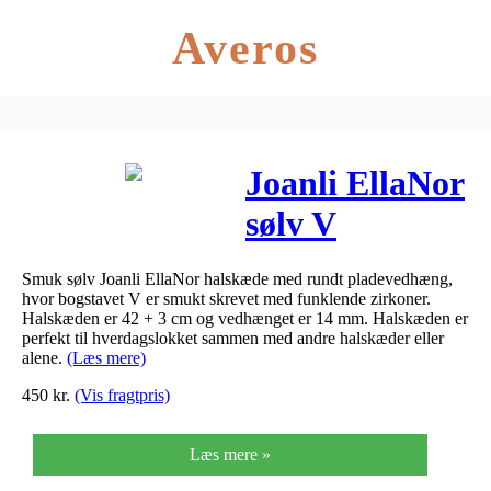
Averos
Joanli EllaNor
sølv V
halskæde, 45
Smuk sølv Joanli EllaNor halskæde med rundt pladevedhæng,
cm
hvor bogstavet V er smukt skrevet med funklende zirkoner.
Halskæden er 42 + 3 cm og vedhænget er 14 mm. Halskæden er
perfekt til hverdagslokket sammen med andre halskæder eller
alene.
(Læs mere)
450
kr.
(Vis fragtpris)
Læs mere »