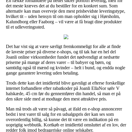
En række forhandlere på nettet sikrer portofri levering, men for
det meste kræves det at du bestiller for en konkret sum. Som
alternativ kan man overveje den mest prisbevidste leveringstype,
hvilket tit – uden hensyn til om man opholder sig i Hørsholm,
Kalundborg eller Faaborg – vil være at få bragt dine produkter
til et udleveringssted.
Det har vist sig at være særligt fremkommeligt for alle at finde
de laveste priser på diverse e-shops, og til tak har en hel del
Joanli online virksomheder fundet det nødvendigt at nedsætte
priserne på mange af deres varer – til babyer og børn, og
samtidig også til mænd og kvinder – helt i bund, og endda nogle
gange garantere levering uden betaling.
Trods dette kan det imidlertid blive gavnligt at efterse forskellige
internet forhandlere efter rabatkoder på Joanli EllaNor sølv V
halskæde, 45 cm før du gennemfører din handel, så man er på
den sikre side med at modtage den mest attraktive pris.
Man må trods alt være så påvagt, at ifald en e-shop annoncerer
bedst i test varer til salg for en udsalgspris der kan ses som
overordentlig billig, så kunne det tit være en indikation på en
uoprigtig webbutik. Kortkøb er imidlertid omsluttet af en lov, der
redder folk imod bedrageriske online selskaber.