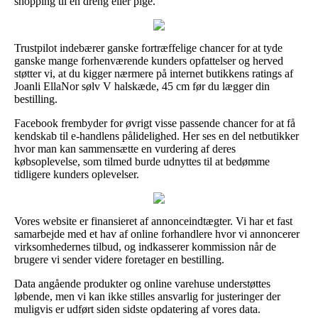
shopping til en dreng eller pige.
Trustpilot indebærer ganske fortræffelige chancer for at tyde
ganske mange forhenværende kunders opfattelser og herved
støtter vi, at du kigger nærmere på internet butikkens ratings af
Joanli EllaNor sølv V halskæde, 45 cm før du lægger din
bestilling.
Facebook frembyder for øvrigt visse passende chancer for at få
kendskab til e-handlens pålidelighed. Her ses en del netbutikker
hvor man kan sammensætte en vurdering af deres
købsoplevelse, som tilmed burde udnyttes til at bedømme
tidligere kunders oplevelser.
Vores website er finansieret af annonceindtægter. Vi har et fast
samarbejde med et hav af online forhandlere hvor vi annoncerer
virksomhedernes tilbud, og indkasserer kommission når de
brugere vi sender videre foretager en bestilling.
Data angående produkter og online varehuse understøttes
løbende, men vi kan ikke stilles ansvarlig for justeringer der
muligvis er udført siden sidste opdatering af vores data.