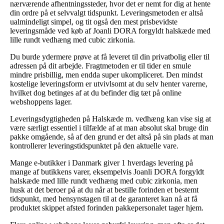
nærværende afhentningssteder, hvor det er nemt for dig at hente
din ordre på et selvvalgt tidspunkt. Leveringsmetoden er altså
ualmindeligt simpel, og tit også den mest prisbevidste
leveringsmåde ved køb af Joanli DORA forgyldt halskæde med
lille rundt vedhæng med cubic zirkonia.
Du burde ydermere prøve at få leveret til din privatbolig eller til
adressen på dit arbejde. Fragtmetoden er til tider en smule
mindre prisbillig, men endda super ukompliceret. Den mindst
kostelige leveringsform er utvivlsomt at du selv henter varerne,
hvilket dog betinges af at du befinder dig tæt på online
webshoppens lager.
Leveringsdygtigheden på Halskæde m. vedhæng kan vise sig at
være særligt essentiel i tilfælde af at man absolut skal bruge din
pakke omgående, så af den grund er det altså på sin plads at man
kontrollerer leveringstidspunktet på den aktuelle vare.
Mange e-butikker i Danmark giver 1 hverdags levering på
mange af butikkens varer, eksempelvis Joanli DORA forgyldt
halskæde med lille rundt vedhæng med cubic zirkonia, men
husk at det beroer på at du når at bestille forinden et bestemt
tidspunkt, med hensynstagen til at de garanteret kan nå at få
produktet skippet afsted forinden pakkepersonalet tager hjem.