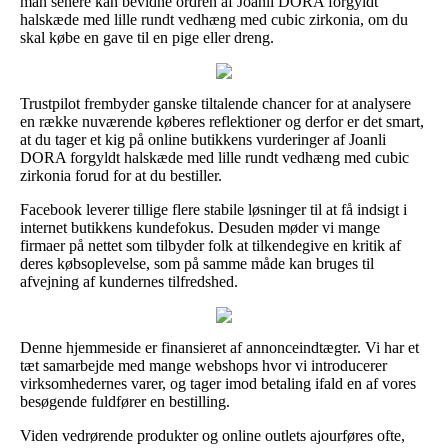
man senere kan bevidne ordren af Joanli DORA forgyldt
halskæde med lille rundt vedhæng med cubic zirkonia, om du
skal købe en gave til en pige eller dreng.
Trustpilot frembyder ganske tiltalende chancer for at analysere
en række nuværende køberes reflektioner og derfor er det smart,
at du tager et kig på online butikkens vurderinger af Joanli
DORA forgyldt halskæde med lille rundt vedhæng med cubic
zirkonia forud for at du bestiller.
Facebook leverer tillige flere stabile løsninger til at få indsigt i
internet butikkens kundefokus. Desuden møder vi mange
firmaer på nettet som tilbyder folk at tilkendegive en kritik af
deres købsoplevelse, som på samme måde kan bruges til
afvejning af kundernes tilfredshed.
Denne hjemmeside er finansieret af annonceindtægter. Vi har et
tæt samarbejde med mange webshops hvor vi introducerer
virksomhedernes varer, og tager imod betaling ifald en af vores
besøgende fuldfører en bestilling.
Viden vedrørende produkter og online outlets ajourføres ofte,