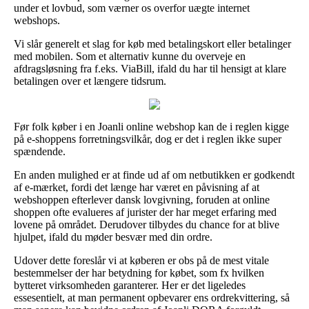
under et lovbud, som værner os overfor uægte internet
webshops.
Vi slår generelt et slag for køb med betalingskort eller betalinger
med mobilen. Som et alternativ kunne du overveje en
afdragsløsning fra f.eks. ViaBill, ifald du har til hensigt at klare
betalingen over et længere tidsrum.
Før folk køber i en Joanli online webshop kan de i reglen kigge
på e-shoppens forretningsvilkår, dog er det i reglen ikke super
spændende.
En anden mulighed er at finde ud af om netbutikken er godkendt
af e-mærket, fordi det længe har været en påvisning af at
webshoppen efterlever dansk lovgivning, foruden at online
shoppen ofte evalueres af jurister der har meget erfaring med
lovene på området. Derudover tilbydes du chance for at blive
hjulpet, ifald du møder besvær med din ordre.
Udover dette foreslår vi at køberen er obs på de mest vitale
bestemmelser der har betydning for købet, som fx hvilken
bytteret virksomheden garanterer. Her er det ligeledes
essesentielt, at man permanent opbevarer ens ordrekvittering, så