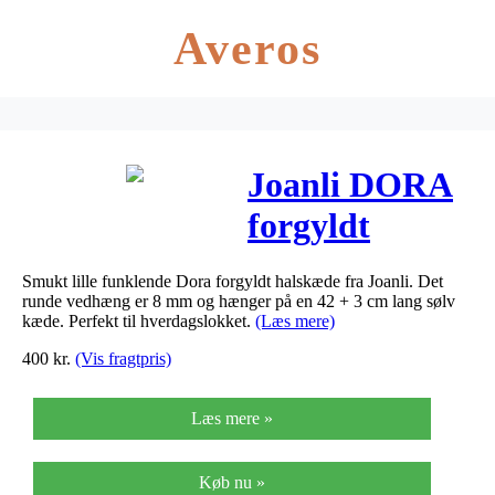
Averos
Joanli DORA
forgyldt
halskæde med
Smukt lille funklende Dora forgyldt halskæde fra Joanli. Det
lille rundt
runde vedhæng er 8 mm og hænger på en 42 + 3 cm lang sølv
kæde. Perfekt til hverdagslokket.
(Læs mere)
vedhæng med
400
kr.
(Vis fragtpris)
cubic zirkonia
Læs mere »
Køb nu »