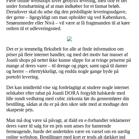
Flere online webshops lover gebyrfri levering, men ofte er det
under forudsætning af at man indkøber for et fastsat beløb.
Derudover skal du udse dig den prisbilligste leveringsudgave,
der gerne – ligegyldigt om man opholder sig ved København,
Smørumnedre eller Nivå – vil være at få fragtmanden til at køre
ordren til et udleveringssted.
Det er jo temmelig fleksibelt for alle at finde information om
priser på flere internet handler, og med det motiv har masser af
Joanli shops på nettet ikke kunne slippe for at tvinge priserne på
mange af deres varer – til drenge og piger, samt også til damer
og herrer – eftertrykkeligt, og endda nogle gange byde på
portofri levering.
Det kan imidlertid vise sig fordelagtigt at studere nogle internet
selskaber efter rabat på Joanli DORA forgyldt halskæde med
lille rundt vedhæng med cubic zirkonia før du gennemfører din
bestilling, sådan at du er på den sikre side med at modtage den
skarpeste pris.
Man må dog være så påvagt, at ifald en e-forhandler reklamerer
deres varer til salg for en pris som anses for hamrende
fremragende, burde det undertiden være en varsel om en uærlig
online webshop. Bestillinger med kort er trods alt dækket ind