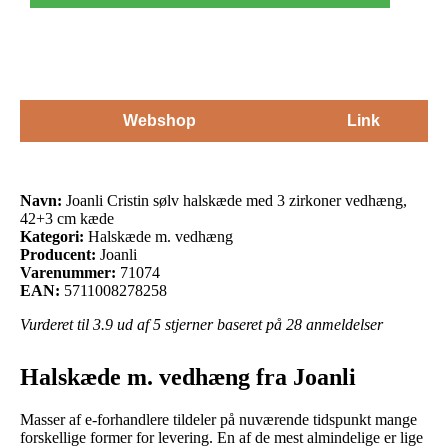
Webshop
Link
Navn:
Joanli Cristin sølv halskæde med 3 zirkoner vedhæng,
42+3 cm kæde
Kategori:
Halskæde m. vedhæng
Producent:
Joanli
Varenummer:
71074
EAN:
5711008278258
Vurderet til
3.9
ud af 5 stjerner baseret på
28
anmeldelser
Halskæde m. vedhæng fra Joanli
Masser af e-forhandlere tildeler på nuværende tidspunkt mange
forskellige former for levering. En af de mest almindelige er lige