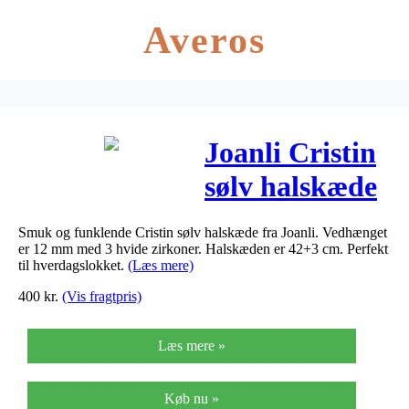
Averos
Joanli Cristin
sølv halskæde
med 3
Smuk og funklende Cristin sølv halskæde fra Joanli. Vedhænget
zirkoner
er 12 mm med 3 hvide zirkoner. Halskæden er 42+3 cm. Perfekt
til hverdagslokket.
(Læs mere)
vedhæng,
400
kr.
(Vis fragtpris)
42+3 cm kæde
Læs mere »
Køb nu »