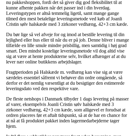
nu pakkeshoppen, fordi det så giver dig god fleksibilitet til at
kunne afhente pakken når det passer ind i din hverdag.
Leveringstypen er altså temmelig ligetil, samt mange gange
tilmed den mest betalelige leveringsmetode ved køb af Joanli
Cristin sølv halskæde med 3 zirkoner vedhæng, 42+3 cm kæde.
Du bør lige så vel afveje for og imod at bestille levering til din
lejlighed eller hus eller til når du er på job. Denne bliver i mange
tilfælde en lille smule mindre prisbillig, men samtidig i høj grad
smart. Den mindst kostelige leveringsmetode vil dog altid vise
sig at være at hente produkterne selv, hvilket afhænger af at du
lever nær online butikkens arbejdslager.
Fragtperioden på Halskæde m. vedhæng kan vise sig at være
særdeles essentiel såfremt vi behøver din ordre omgående, så
derfor er det nemlig væsentligt at du besigtiger den estimerede
leveringsdato ved den respektive vare.
De fleste netshops i Danmark tilbyder 1 dags levering på masser
af varer, eksempelvis Joanli Cristin sølv halskæde med 3
zirkoner vedhæng, 42+3 cm kæde, som alligevel er forudsat at
ordren placeres før et aftalt tidspunkt, så at de har en chance for
at nå at få produktet pakket inden lagermedarbejderne tager
hjem.