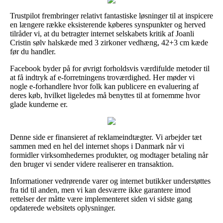
Trustpilot frembringer relativt fantastiske løsninger til at inspicere
en længere række eksisterende køberes synspunkter og herved
tilråder vi, at du betragter internet selskabets kritik af Joanli
Cristin sølv halskæde med 3 zirkoner vedhæng, 42+3 cm kæde
før du handler.
Facebook byder på for øvrigt forholdsvis værdifulde metoder til
at få indtryk af e-forretningens troværdighed. Her møder vi
nogle e-forhandlere hvor folk kan publicere en evaluering af
deres køb, hvilket ligeledes må benyttes til at fornemme hvor
glade kunderne er.
Denne side er finansieret af reklameindtægter. Vi arbejder tæt
sammen med en hel del internet shops i Danmark når vi
formidler virksomhedernes produkter, og modtager betaling når
den bruger vi sender videre realiserer en transaktion.
Informationer vedrørende varer og internet butikker understøttes
fra tid til anden, men vi kan desværre ikke garantere imod
rettelser der måtte være implementeret siden vi sidste gang
opdaterede websitets oplysninger.