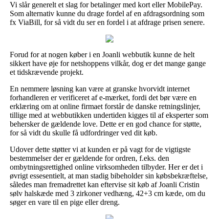
Vi slår generelt et slag for betalinger med kort eller MobilePay.
Som alternativ kunne du drage fordel af en afdragsordning som
fx ViaBill, for så vidt du ser en fordel i at afdrage prisen senere.
Forud for at nogen køber i en Joanli webbutik kunne de helt
sikkert have øje for netshoppens vilkår, dog er det mange gange
et tidskrævende projekt.
En nemmere løsning kan være at granske hvorvidt internet
forhandleren er verificeret af e-mærket, fordi det bør være en
erklæring om at online firmaet forstår de danske retningslinjer,
tillige med at webbutikken undertiden kigges til af eksperter som
behersker de gældende love. Dette er en god chance for støtte,
for så vidt du skulle få udfordringer ved dit køb.
Udover dette støtter vi at kunden er på vagt for de vigtigste
bestemmelser der er gældende for ordren, f.eks. den
ombytningsrettighed online virksomheden tilbyder. Her er det i
øvrigt essesentielt, at man stadig bibeholder sin købsbekræftelse,
således man fremadrettet kan eftervise sit køb af Joanli Cristin
sølv halskæde med 3 zirkoner vedhæng, 42+3 cm kæde, om du
søger en vare til en pige eller dreng.