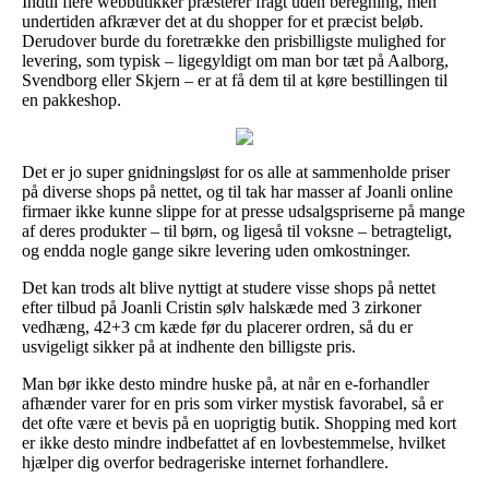
Indtil flere webbutikker præsterer fragt uden beregning, men
undertiden afkræver det at du shopper for et præcist beløb.
Derudover burde du foretrække den prisbilligste mulighed for
levering, som typisk – ligegyldigt om man bor tæt på Aalborg,
Svendborg eller Skjern – er at få dem til at køre bestillingen til
en pakkeshop.
Det er jo super gnidningsløst for os alle at sammenholde priser
på diverse shops på nettet, og til tak har masser af Joanli online
firmaer ikke kunne slippe for at presse udsalgspriserne på mange
af deres produkter – til børn, og ligeså til voksne – betragteligt,
og endda nogle gange sikre levering uden omkostninger.
Det kan trods alt blive nyttigt at studere visse shops på nettet
efter tilbud på Joanli Cristin sølv halskæde med 3 zirkoner
vedhæng, 42+3 cm kæde før du placerer ordren, så du er
usvigeligt sikker på at indhente den billigste pris.
Man bør ikke desto mindre huske på, at når en e-forhandler
afhænder varer for en pris som virker mystisk favorabel, så er
det ofte være et bevis på en uoprigtig butik. Shopping med kort
er ikke desto mindre indbefattet af en lovbestemmelse, hvilket
hjælper dig overfor bedrageriske internet forhandlere.