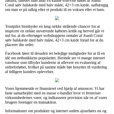
faktura, således man altid vil kunne eftervise købet af Joanli
Coral sølv halskæde med halv måne, 42+3 cm kæde, uafhængig
om man er på udkig efter et produkt til en voksen eller et barn.
Trustpilot frembyder en lang række strålende chancer for at
inspicere en række nuværende køberes kritik og herved går vi
ind for, at du eftersøger webshoppens omtaler af Joanli Coral
sølv halskæde med halv måne, 42+3 cm kæde forud for at du
placerer din ordre.
Facebook fører til desuden ret belejlige muligheder for at få en
idé om netbutikkens popularitet. Herinde ser vi mange internet
varehuse som tilbyder kunderne at aflevere en evaluering af
ordreforløbet, hvilket på samme måde bør benyttes til vurdering
af tidligere kunders oplevelser.
Vores hjemmeside er finansieret ved hjælp af annoncer. Vi har
faste samarbejder med en masse e-handler hvor vi fremviser
virksomhedernes varer, og indkasserer provision når en af vores
brugere foretager en transaktion.
Informationer om produkter og internet outlets ajourføres nu og