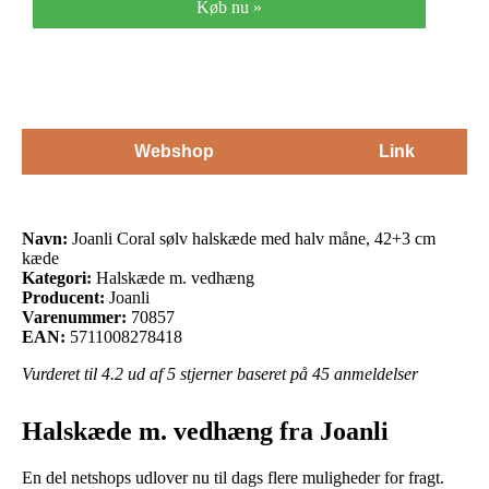
Køb nu »
Webshop
Link
Navn:
Joanli Coral sølv halskæde med halv måne, 42+3 cm
kæde
Kategori:
Halskæde m. vedhæng
Producent:
Joanli
Varenummer:
70857
EAN:
5711008278418
Vurderet til
4.2
ud af 5 stjerner baseret på
45
anmeldelser
Halskæde m. vedhæng fra Joanli
En del netshops udlover nu til dags flere muligheder for fragt.