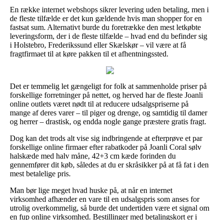
En række internet webshops sikrer levering uden betaling, men i
de fleste tilfælde er det kun gældende hvis man shopper for en
fastsat sum. Alternativt burde du foretrække den mest letkøbte
leveringsform, der i de fleste tilfælde – hvad end du befinder sig
i Holstebro, Frederikssund eller Skælskør – vil være at få
fragtfirmaet til at køre pakken til et afhentningssted.
Det er temmelig let gængeligt for folk at sammenholde priser på
forskellige forretninger på nettet, og herved har de fleste Joanli
online outlets været nødt til at reducere udsalgspriserne på
mange af deres varer – til piger og drenge, og samtidig til damer
og herrer – drastisk, og endda nogle gange præstere gratis fragt.
Dog kan det trods alt vise sig indbringende at efterprøve et par
forskellige online firmaer efter rabatkoder på Joanli Coral sølv
halskæde med halv måne, 42+3 cm kæde forinden du
gennemfører dit køb, således at du er skråsikker på at få fat i den
mest betalelige pris.
Man bør lige meget hvad huske på, at når en internet
virksomhed afhænder en vare til en udsalgspris som anses for
utrolig overkommelig, så burde det undertiden være et signal om
en fup online virksomhed. Bestillinger med betalingskort er i