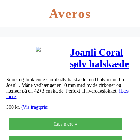
Averos
Joanli Coral
sølv halskæde
med halv
Smuk og funklende Coral sølv halskæde med halv måne fra
måne, 42+3
Joanli . Måne vedhænget er 10 mm med hvide zirkoner og
hænger på en 42+3 cm kæde. Perfekt til hverdagslokket.
(Læs
cm kæde
mere)
300
kr.
(Vis fragtpris)
Læs mere »