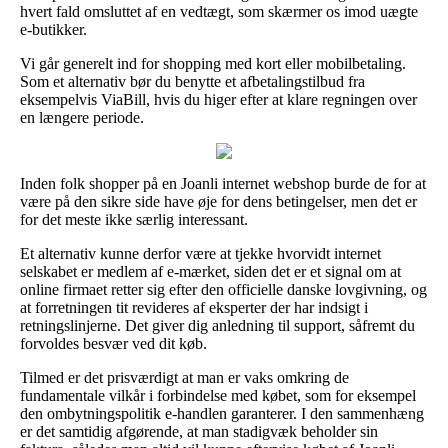
hvert fald omsluttet af en vedtægt, som skærmer os imod uægte
e-butikker.
Vi går generelt ind for shopping med kort eller mobilbetaling.
Som et alternativ bør du benytte et afbetalingstilbud fra
eksempelvis ViaBill, hvis du higer efter at klare regningen over
en længere periode.
Inden folk shopper på en Joanli internet webshop burde de for at
være på den sikre side have øje for dens betingelser, men det er
for det meste ikke særlig interessant.
Et alternativ kunne derfor være at tjekke hvorvidt internet
selskabet er medlem af e-mærket, siden det er et signal om at
online firmaet retter sig efter den officielle danske lovgivning, og
at forretningen tit revideres af eksperter der har indsigt i
retningslinjerne. Det giver dig anledning til support, såfremt du
forvoldes besvær ved dit køb.
Tilmed er det prisværdigt at man er vaks omkring de
fundamentale vilkår i forbindelse med købet, som for eksempel
den ombytningspolitik e-handlen garanterer. I den sammenhæng
er det samtidig afgørende, at man stadigvæk beholder sin