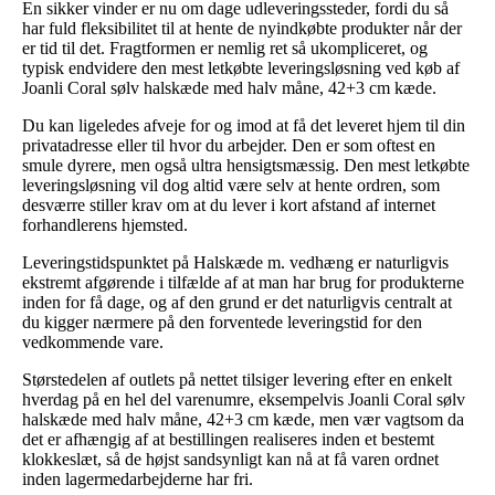
En sikker vinder er nu om dage udleveringssteder, fordi du så
har fuld fleksibilitet til at hente de nyindkøbte produkter når der
er tid til det. Fragtformen er nemlig ret så ukompliceret, og
typisk endvidere den mest letkøbte leveringsløsning ved køb af
Joanli Coral sølv halskæde med halv måne, 42+3 cm kæde.
Du kan ligeledes afveje for og imod at få det leveret hjem til din
privatadresse eller til hvor du arbejder. Den er som oftest en
smule dyrere, men også ultra hensigtsmæssig. Den mest letkøbte
leveringsløsning vil dog altid være selv at hente ordren, som
desværre stiller krav om at du lever i kort afstand af internet
forhandlerens hjemsted.
Leveringstidspunktet på Halskæde m. vedhæng er naturligvis
ekstremt afgørende i tilfælde af at man har brug for produkterne
inden for få dage, og af den grund er det naturligvis centralt at
du kigger nærmere på den forventede leveringstid for den
vedkommende vare.
Størstedelen af outlets på nettet tilsiger levering efter en enkelt
hverdag på en hel del varenumre, eksempelvis Joanli Coral sølv
halskæde med halv måne, 42+3 cm kæde, men vær vagtsom da
det er afhængig af at bestillingen realiseres inden et bestemt
klokkeslæt, så de højst sandsynligt kan nå at få varen ordnet
inden lagermedarbejderne har fri.