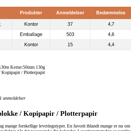
Produkter
Anmeldelser
Bedømmelse
k
Kontor
37
4,7
Emballage
503
4,6
Kontor
15
4,4
mx30m Kerne:50mm 130g
 Kopipapir / Plotterpapir
1
anmeldelser
blokke / Kopipapir / Plotterpapir
ag mange forskellige leveringstyper. En favorit iblandt mange er nu om st