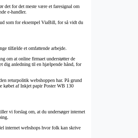
bør det for det meste være et faresignal om
nde e-handler.
bud som for eksempel ViaBill, for så vidt du
ge tilfælde et omfattende arbejde.
ing om at online firmaet understøtter de
et dig anledning til en hjælpende hånd, for
s. den returpolitik webshoppen har. På grund
ise købet af Inkjet papir Poster WB 130
ller vi forslag om, at du undersøger internet
ing.
del internet webshops hvor folk kan skrive