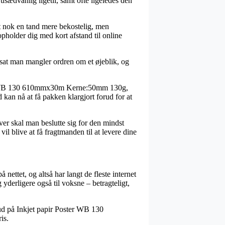
sædvanlig ligetil, samt ofte ligeledes den
odt nok en tand mere bekostelig, men
pholder dig med kort afstand til online
dsat man mangler ordren om et øjeblik, og
oster WB 130 610mmx30m Kerne:50mm 130g,
 kan nå at få pakken klargjort forud for at
ver skal man beslutte sig for den mindst
 blive at få fragtmanden til at levere dine
nettet, og altså har langt de fleste internet
yderligere også til voksne – betragteligt,
bud på Inkjet papir Poster WB 130
is.