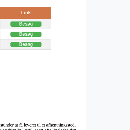
Link
Besøg
Besøg
Besøg
under at få leveret til et afhentningssted,