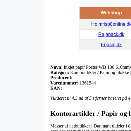
Webshop
Holmrisb8online.d
Rajapack.dk
Engsig.dk
Navn:
Inkjet papir Poster WB 130 610m
Kategori:
Kontorartikler / Papir og blokke /
Producent:
Varenummer:
1361544
EAN:
Vurderet til
4.3
ud af 5 stjerner baseret på
4
Kontorartikler / Papir og 
Masser af netbutikker i Danmark tildeler i d