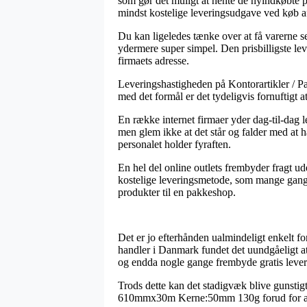
som gør det muligt at hente de nyindkøbte p
mindst kostelige leveringsudgave ved kø
Du kan ligeledes tænke over at få varerne se
ydermere super simpel. Den prisbilligste le
firmaets adresse.
Leveringshastigheden på Kontorartikler / Pa
med det formål er det tydeligvis fornuftigt 
En række internet firmaer yder dag-til-da
men glem ikke at det står og falder med at h
personalet holder fyraften.
En hel del online outlets frembyder fragt ud
kostelige leveringsmetode, som mange gange
produkter til en pakkeshop.
Det er jo efterhånden ualmindeligt enkelt for
handler i Danmark fundet det uundgåeligt at 
og endda nogle gange frembyde gratis lever
Trods dette kan det stadigvæk blive gunstig
610mmx30m Kerne:50mm 130g forud for at du be