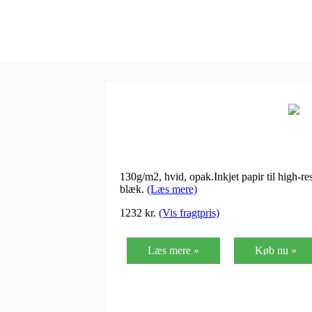
130g/m2, hvid, opak.Inkjet papir til high-res
blæk.
(Læs mere)
1232
kr.
(Vis fragtpris)
Læs mere »
Køb nu »