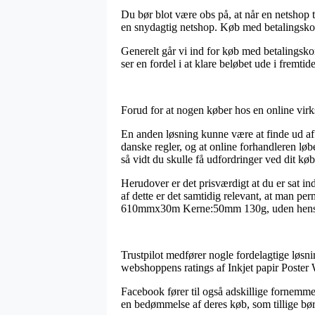
Du bør blot være obs på, at når en netshop ti
en snydagtig netshop. Køb med betalingskort
Generelt går vi ind for køb med betalingskor
ser en fordel i at klare beløbet ude i fremtid
Forud for at nogen køber hos en online vir
En anden løsning kunne være at finde ud af h
danske regler, og at online forhandleren løb
så vidt du skulle få udfordringer ved dit køb
Herudover er det prisværdigt at du er sat in
af dette er det samtidig relevant, at man pe
610mmx30m Kerne:50mm 130g, uden hensyn t
Trustpilot medfører nogle fordelagtige løsni
webshoppens ratings af Inkjet papir Pos
Facebook fører til også adskillige fornemme 
en bedømmelse af deres køb, som tillige bør u