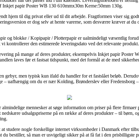
rodukter når det passer ind i din kalender. Leveringsmetoden er nemlig u
b af Inkjet papir Poster WB 130 610mmx30m Kerne:50mm 130g.
ndt hjem til dig privat eller ud til dit arbejde. Fragtformen viser sig g
veringsversion er dog selv at hente varerne, som desværre kræver at du o
pir og blokke / Kopipapir / Plotterpapir er ualmindeligt væsentlig foru
at vi kontrollerer den estimerede leveringsdato ved det relevante produkt.
g levering på mange af deres produkter, eksempelvis Inkjet papir P
andlen laves før et fastsat tidspunkt, med det formål at de med sikkerhed
en gebyr, men typisk kun ifald du handler for et fastslået beløb. Derudo
 – uafhængig om du er nær Kolding, Brønderslev eller Fredensborg – vil
 almindelige mennesker at søge information om priser på flere firmaer på 
nedskære udsalgspriserne på en række af deres produkter – til børn, og 
ing.
t at studere nogle forskellige internet virksomheder i Danmark efter til
stiller, så man er usvigeligt sikker på at få fat i den prisbilligste pr