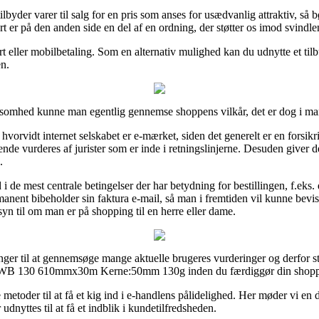
lbyder varer til salg for en pris som anses for usædvanlig attraktiv, så 
 er på den anden side en del af en ordning, der støtter os imod svindle
t eller mobilbetaling. Som en alternativ mulighed kan du udnytte et til
en.
ksomhed kunne man egentlig gennemse shoppens vilkår, det er dog i man
vorvidt internet selskabet er e-mærket, siden det generelt er en forsikr
ende vurderes af jurister som er inde i retningslinjerne. Desuden giver d
.
d i de mest centrale betingelser der har betydning for bestillingen, f.ek
rmanent bibeholder sin faktura e-mail, så man i fremtiden vil kunne bev
il om man er på shopping til en herre eller dame.
nger til at gennemsøge mange aktuelle brugeres vurderinger og derfor sti
ter WB 130 610mmx30m Kerne:50mm 130g inden du færdiggør din shopp
metoder til at få et kig ind i e-handlens pålidelighed. Her møder vi en 
dnyttes til at få et indblik i kundetilfredsheden.