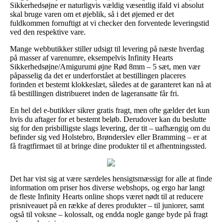
Sikkerhedsøjne er naturligvis vældig væsentlig ifald vi absolut
skal bruge varen om et øjeblik, så i det øjemed er det
fuldkommen fornuftigt at vi checker den forventede leveringstid
ved den respektive vare.
Mange webbutikker stiller udsigt til levering på næste hverdag
på masser af varenumre, eksempelvis Infinity Hearts
Sikkerhedsøjne/Amigurumi øjne Rød 8mm – 5 sæt, men vær
påpasselig da det er underforstået at bestillingen placeres
forinden et bestemt klokkeslæt, således at de garanteret kan nå at
få bestillingen distribueret inden de lageransatte får fri.
En hel del e-butikker sikrer gratis fragt, men ofte gælder det kun
hvis du aftager for et bestemt beløb. Derudover kan du beslutte
sig for den prisbilligste slags levering, der tit – uafhængig om du
befinder sig ved Holstebro, Brønderslev eller Bramming – er at
få fragtfirmaet til at bringe dine produkter til et afhentningssted.
Det har vist sig at være særdeles hensigtsmæssigt for alle at finde
information om priser hos diverse webshops, og ergo har langt
de fleste Infinity Hearts online shops været nødt til at reducere
prisniveauet på en række af deres produkter – til juniorer, samt
også til voksne – kolossalt, og endda nogle gange byde på fragt