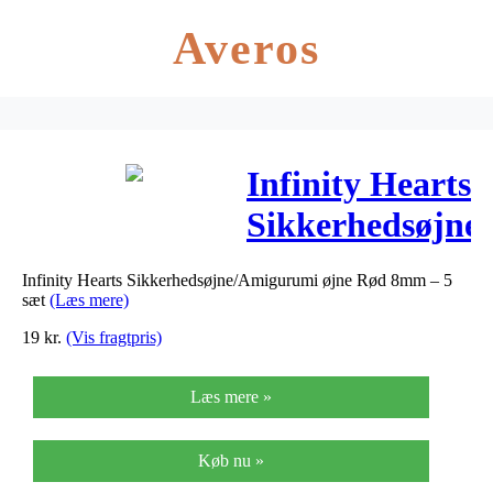
Averos
Infinity Hearts
Sikkerhedsøjne
øjne Rød 8mm
Infinity Hearts Sikkerhedsøjne/Amigurumi øjne Rød 8mm – 5
– 5 sæt
sæt
(Læs mere)
19
kr.
(Vis fragtpris)
Læs mere »
Køb nu »