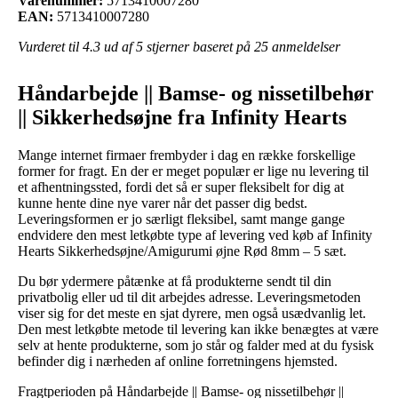
Varenummer:
5713410007280
EAN:
5713410007280
Vurderet til
4.3
ud af 5 stjerner baseret på
25
anmeldelser
Håndarbejde || Bamse- og nissetilbehør
|| Sikkerhedsøjne fra Infinity Hearts
Mange internet firmaer frembyder i dag en række forskellige
former for fragt. En der er meget populær er lige nu levering til
et afhentningssted, fordi det så er super fleksibelt for dig at
kunne hente dine nye varer når det passer dig bedst.
Leveringsformen er jo særligt fleksibel, samt mange gange
endvidere den mest letkøbte type af levering ved køb af Infinity
Hearts Sikkerhedsøjne/Amigurumi øjne Rød 8mm – 5 sæt.
Du bør ydermere påtænke at få produkterne sendt til din
privatbolig eller ud til dit arbejdes adresse. Leveringsmetoden
viser sig for det meste en sjat dyrere, men også usædvanlig let.
Den mest letkøbte metode til levering kan ikke benægtes at være
selv at hente produkterne, som jo står og falder med at du fysisk
befinder dig i nærheden af online forretningens hjemsted.
Fragtperioden på Håndarbejde || Bamse- og nissetilbehør ||