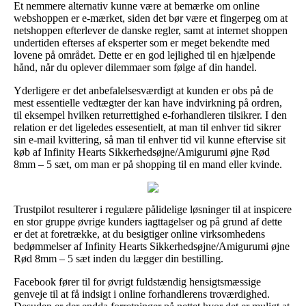
Et nemmere alternativ kunne være at bemærke om online
webshoppen er e-mærket, siden det bør være et fingerpeg om at
netshoppen efterlever de danske regler, samt at internet shoppen
undertiden efterses af eksperter som er meget bekendte med
lovene på området. Dette er en god lejlighed til en hjælpende
hånd, når du oplever dilemmaer som følge af din handel.
Yderligere er det anbefalelsesværdigt at kunden er obs på de
mest essentielle vedtægter der kan have indvirkning på ordren,
til eksempel hvilken returrettighed e-forhandleren tilsikrer. I den
relation er det ligeledes essesentielt, at man til enhver tid sikrer
sin e-mail kvittering, så man til enhver tid vil kunne eftervise sit
køb af Infinity Hearts Sikkerhedsøjne/Amigurumi øjne Rød
8mm – 5 sæt, om man er på shopping til en mand eller kvinde.
Trustpilot resulterer i regulære pålidelige løsninger til at inspicere
en stor gruppe øvrige kunders iagttagelser og på grund af dette
er det at foretrække, at du besigtiger online virksomhedens
bedømmelser af Infinity Hearts Sikkerhedsøjne/Amigurumi øjne
Rød 8mm – 5 sæt inden du lægger din bestilling.
Facebook fører til for øvrigt fuldstændig hensigtsmæssige
genveje til at få indsigt i online forhandlerens troværdighed.