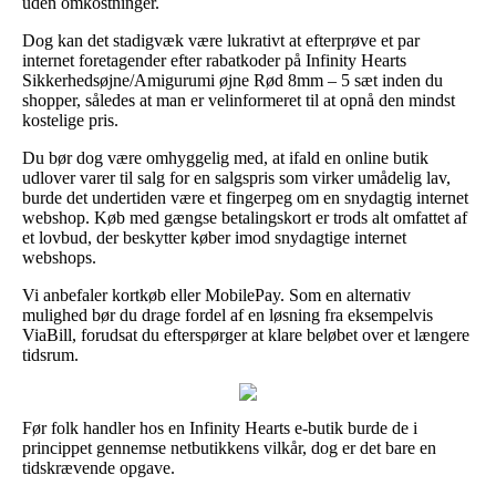
uden omkostninger.
Dog kan det stadigvæk være lukrativt at efterprøve et par
internet foretagender efter rabatkoder på Infinity Hearts
Sikkerhedsøjne/Amigurumi øjne Rød 8mm – 5 sæt inden du
shopper, således at man er velinformeret til at opnå den mindst
kostelige pris.
Du bør dog være omhyggelig med, at ifald en online butik
udlover varer til salg for en salgspris som virker umådelig lav,
burde det undertiden være et fingerpeg om en snydagtig internet
webshop. Køb med gængse betalingskort er trods alt omfattet af
et lovbud, der beskytter køber imod snydagtige internet
webshops.
Vi anbefaler kortkøb eller MobilePay. Som en alternativ
mulighed bør du drage fordel af en løsning fra eksempelvis
ViaBill, forudsat du efterspørger at klare beløbet over et længere
tidsrum.
Før folk handler hos en Infinity Hearts e-butik burde de i
princippet gennemse netbutikkens vilkår, dog er det bare en
tidskrævende opgave.