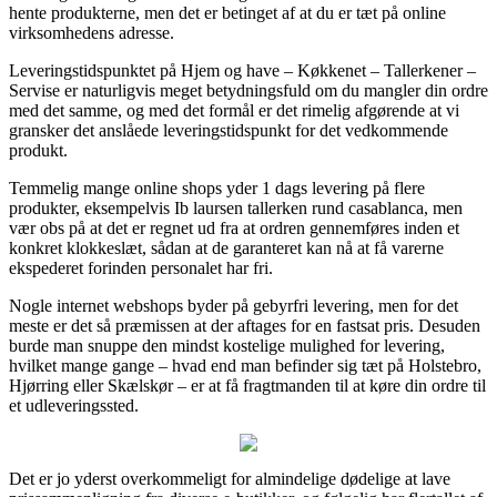
hente produkterne, men det er betinget af at du er tæt på online
virksomhedens adresse.
Leveringstidspunktet på Hjem og have – Køkkenet – Tallerkener –
Servise er naturligvis meget betydningsfuld om du mangler din ordre
med det samme, og med det formål er det rimelig afgørende at vi
gransker det anslåede leveringstidspunkt for det vedkommende
produkt.
Temmelig mange online shops yder 1 dags levering på flere
produkter, eksempelvis Ib laursen tallerken rund casablanca, men
vær obs på at det er regnet ud fra at ordren gennemføres inden et
konkret klokkeslæt, sådan at de garanteret kan nå at få varerne
ekspederet forinden personalet har fri.
Nogle internet webshops byder på gebyrfri levering, men for det
meste er det så præmissen at der aftages for en fastsat pris. Desuden
burde man snuppe den mindst kostelige mulighed for levering,
hvilket mange gange – hvad end man befinder sig tæt på Holstebro,
Hjørring eller Skælskør – er at få fragtmanden til at køre din ordre til
et udleveringssted.
Det er jo yderst overkommeligt for almindelige dødelige at lave