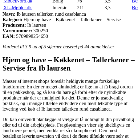
MøbelNord.dk
Bolig
76
3,5
Be
XL-Møbler.dk
Interiør
211
3,3
Be
Navn:
Ib laursen tallerken rund casablanca
Kategori:
Hjem og have – Køkkenet – Tallerkener – Servise
Producent:
Ib laursen
Varenummer:
300250
EAN:
5709898254650
Vurderet til
3.9
ud af 5 stjerner baseret på
44
anmeldelser
Hjem og have – Køkkenet – Tallerkener –
Servise fra Ib laursen
Masser af internet shops foreslår heldigvis mange forskellige
fragtformer. En der er meget almindelig er lige nu at få bragt ordren
til en pakkeshop, og så kan du bare gå forbi efter de nyindkøbte
produkter når der er mulighed for det. Denne er jo usædvanlig
praktisk, og i mange tilfælde endvidere den mest letkøbte type af
levering ved køb af Ib laursen tallerken rund casablanca.
Du kan omvendt planlægge at vælge at få udbragt til din privatbolig
eller ud til din arbejdsplads. Fragtløsningen viser sig uheldigvis en
tand mere pebret, men endda ret så ukompliceret. Den mest
betalelige leveringsversion vil dog i de fleste tilfælde være selv at