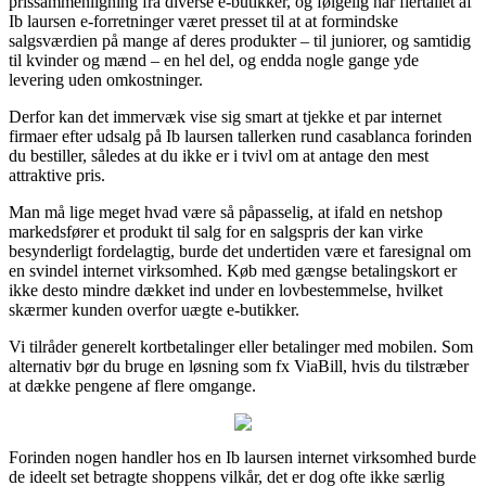
prissammenligning fra diverse e-butikker, og følgelig har flertallet af
Ib laursen e-forretninger været presset til at at formindske
salgsværdien på mange af deres produkter – til juniorer, og samtidig
til kvinder og mænd – en hel del, og endda nogle gange yde
levering uden omkostninger.
Derfor kan det immervæk vise sig smart at tjekke et par internet
firmaer efter udsalg på Ib laursen tallerken rund casablanca forinden
du bestiller, således at du ikke er i tvivl om at antage den mest
attraktive pris.
Man må lige meget hvad være så påpasselig, at ifald en netshop
markedsfører et produkt til salg for en salgspris der kan virke
besynderligt fordelagtig, burde det undertiden være et faresignal om
en svindel internet virksomhed. Køb med gængse betalingskort er
ikke desto mindre dækket ind under en lovbestemmelse, hvilket
skærmer kunden overfor uægte e-butikker.
Vi tilråder generelt kortbetalinger eller betalinger med mobilen. Som
alternativ bør du bruge en løsning som fx ViaBill, hvis du tilstræber
at dække pengene af flere omgange.
Forinden nogen handler hos en Ib laursen internet virksomhed burde
de ideelt set betragte shoppens vilkår, det er dog ofte ikke særlig