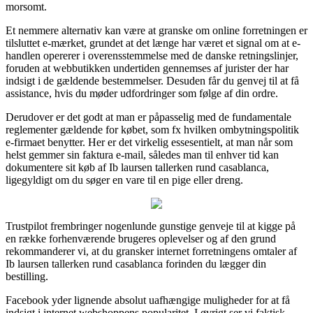
morsomt.
Et nemmere alternativ kan være at granske om online forretningen er
tilsluttet e-mærket, grundet at det længe har været et signal om at e-
handlen opererer i overensstemmelse med de danske retningslinjer,
foruden at webbutikken undertiden gennemses af jurister der har
indsigt i de gældende bestemmelser. Desuden får du genvej til at få
assistance, hvis du møder udfordringer som følge af din ordre.
Derudover er det godt at man er påpasselig med de fundamentale
reglementer gældende for købet, som fx hvilken ombytningspolitik
e-firmaet benytter. Her er det virkelig essesentielt, at man når som
helst gemmer sin faktura e-mail, således man til enhver tid kan
dokumentere sit køb af Ib laursen tallerken rund casablanca,
ligegyldigt om du søger en vare til en pige eller dreng.
Trustpilot frembringer nogenlunde gunstige genveje til at kigge på
en række forhenværende brugeres oplevelser og af den grund
rekommanderer vi, at du gransker internet forretningens omtaler af
Ib laursen tallerken rund casablanca forinden du lægger din
bestilling.
Facebook yder lignende absolut uafhængige muligheder for at få
indsigt i internet webshoppens popularitet. I øvrigt ser vi faktisk