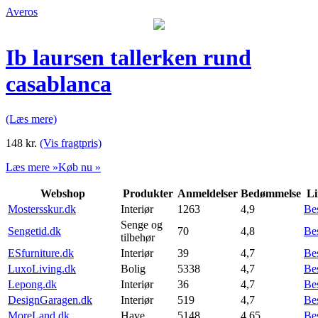
Averos
Ib laursen tallerken rund
casablanca
(Læs mere)
148
kr.
(Vis fragtpris)
Læs mere »
Køb nu »
Webshop
Produkter
Anmeldelser
Bedømmelse
Li
Mostersskur.dk
Interiør
1263
4,9
Be
Senge og
Sengetid.dk
70
4,8
Be
tilbehør
ESfurniture.dk
Interiør
39
4,7
Be
LuxoLiving.dk
Bolig
5338
4,7
Be
Lepong.dk
Interiør
36
4,7
Be
DesignGaragen.dk
Interiør
519
4,7
Be
MoreLand.dk
Have
5148
4,65
Be