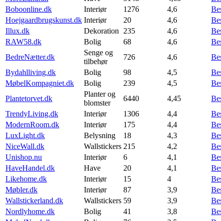
Boboonline.dk
Interiør
1276
4,6
Be
Hoejgaardbrugskunst.dk
Interiør
20
4,6
Be
Illux.dk
Dekoration
235
4,6
Be
RAW58.dk
Bolig
68
4,6
Be
Senge og
BedreNætter.dk
726
4,6
Be
tilbehør
Bydahlliving.dk
Bolig
98
4,5
Be
MøbelKompagniet.dk
Bolig
239
4,5
Be
Planter og
Plantetorvet.dk
6440
4,45
Be
blomster
TrendyLiving.dk
Interiør
1306
4,4
Be
ModernRoom.dk
Interiør
175
4,4
Be
LuxLight.dk
Belysning
18
4,3
Be
NiceWall.dk
Wallstickers
215
4,2
Be
Unishop.nu
Interiør
6
4,1
Be
HaveHandel.dk
Have
20
4,1
Be
Likehome.dk
Interiør
15
4
Be
Møbler.dk
Interiør
87
3,9
Be
Wallstickerland.dk
Wallstickers
59
3,9
Be
Nordlyhome.dk
Bolig
41
3,8
Be