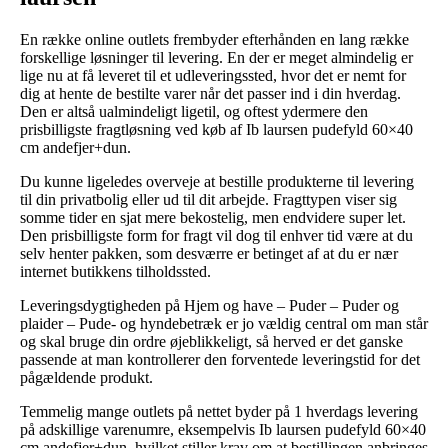
En række online outlets frembyder efterhånden en lang række
forskellige løsninger til levering. En der er meget almindelig er
lige nu at få leveret til et udleveringssted, hvor det er nemt for
dig at hente de bestilte varer når det passer ind i din hverdag.
Den er altså ualmindeligt ligetil, og oftest ydermere den
prisbilligste fragtløsning ved køb af Ib laursen pudefyld 60×40
cm andefjer+dun.
Du kunne ligeledes overveje at bestille produkterne til levering
til din privatbolig eller ud til dit arbejde. Fragttypen viser sig
somme tider en sjat mere bekostelig, men endvidere super let.
Den prisbilligste form for fragt vil dog til enhver tid være at du
selv henter pakken, som desværre er betinget af at du er nær
internet butikkens tilholdssted.
Leveringsdygtigheden på Hjem og have – Puder – Puder og
plaider – Pude- og hyndebetræk er jo vældig central om man står
og skal bruge din ordre øjeblikkeligt, så herved er det ganske
passende at man kontrollerer den forventede leveringstid for det
pågældende produkt.
Temmelig mange outlets på nettet byder på 1 hverdags levering
på adskillige varenumre, eksempelvis Ib laursen pudefyld 60×40
cm andefjer+dun, hvilket stiller krav om at bestillingen anbringes