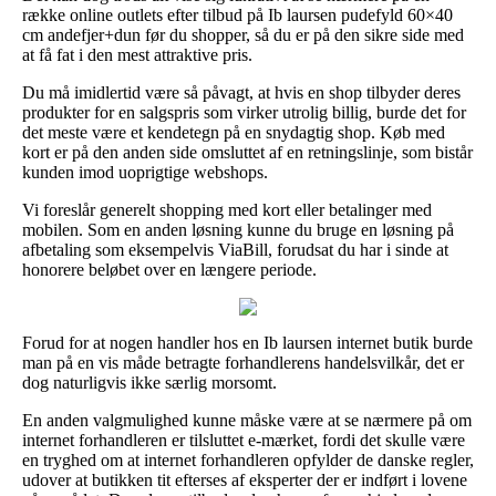
række online outlets efter tilbud på Ib laursen pudefyld 60×40
cm andefjer+dun før du shopper, så du er på den sikre side med
at få fat i den mest attraktive pris.
Du må imidlertid være så påvagt, at hvis en shop tilbyder deres
produkter for en salgspris som virker utrolig billig, burde det for
det meste være et kendetegn på en snydagtig shop. Køb med
kort er på den anden side omsluttet af en retningslinje, som bistår
kunden imod uoprigtige webshops.
Vi foreslår generelt shopping med kort eller betalinger med
mobilen. Som en anden løsning kunne du bruge en løsning på
afbetaling som eksempelvis ViaBill, forudsat du har i sinde at
honorere beløbet over en længere periode.
Forud for at nogen handler hos en Ib laursen internet butik burde
man på en vis måde betragte forhandlerens handelsvilkår, det er
dog naturligvis ikke særlig morsomt.
En anden valgmulighed kunne måske være at se nærmere på om
internet forhandleren er tilsluttet e-mærket, fordi det skulle være
en tryghed om at internet forhandleren opfylder de danske regler,
udover at butikken tit efterses af eksperter der er indført i lovene