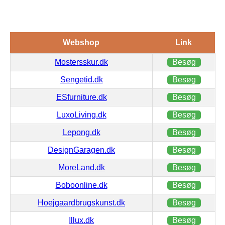
Webshop
Link
Mostersskur.dk
Besøg
Sengetid.dk
Besøg
ESfurniture.dk
Besøg
LuxoLiving.dk
Besøg
Lepong.dk
Besøg
DesignGaragen.dk
Besøg
MoreLand.dk
Besøg
Boboonline.dk
Besøg
Hoejgaardbrugskunst.dk
Besøg
Illux.dk
Besøg