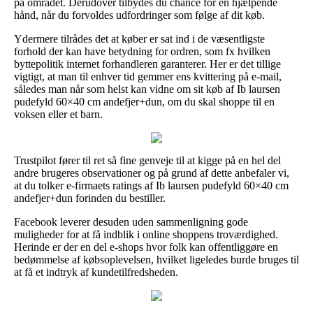
på området. Derudover tilbydes du chance for en hjælpende
hånd, når du forvoldes udfordringer som følge af dit køb.
Ydermere tilrådes det at køber er sat ind i de væsentligste
forhold der kan have betydning for ordren, som fx hvilken
byttepolitik internet forhandleren garanterer. Her er det tillige
vigtigt, at man til enhver tid gemmer ens kvittering på e-mail,
således man når som helst kan vidne om sit køb af Ib laursen
pudefyld 60×40 cm andefjer+dun, om du skal shoppe til en
voksen eller et barn.
Trustpilot fører til ret så fine genveje til at kigge på en hel del
andre brugeres observationer og på grund af dette anbefaler vi,
at du tolker e-firmaets ratings af Ib laursen pudefyld 60×40 cm
andefjer+dun forinden du bestiller.
Facebook leverer desuden uden sammenligning gode
muligheder for at få indblik i online shoppens troværdighed.
Herinde er der en del e-shops hvor folk kan offentliggøre en
bedømmelse af købsoplevelsen, hvilket ligeledes burde bruges til
at få et indtryk af kundetilfredsheden.