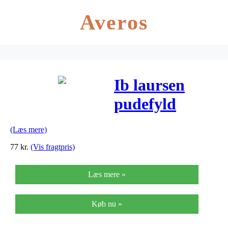
Averos
Ib laursen
pudefyld
60×40 cm
(Læs mere)
andefjer+dun
77
kr.
(Vis fragtpris)
Læs mere »
Køb nu »