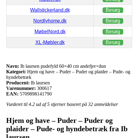
Wallstickerland.dk
Besøg
Nordlyhome.dk
Besøg
MøbelNord.dk
Besøg
XL-Møbler.dk
Besøg
Navn:
Ib laursen pudefyld 60×40 cm andefjer+dun
Kategori:
Hjem og have – Puder – Puder og plaider – Pude- og
hyndebetræk
Producent:
Ib laursen
Varenummer:
300617
EAN:
5709898141790
Vurderet til
4.2
ud af 5 stjerner baseret på
32
anmeldelser
Hjem og have – Puder – Puder og
plaider – Pude- og hyndebetræk fra Ib
laursen