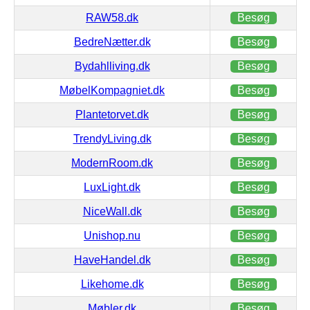
RAW58.dk
Besøg
BedreNætter.dk
Besøg
Bydahlliving.dk
Besøg
MøbelKompagniet.dk
Besøg
Plantetorvet.dk
Besøg
TrendyLiving.dk
Besøg
ModernRoom.dk
Besøg
LuxLight.dk
Besøg
NiceWall.dk
Besøg
Unishop.nu
Besøg
HaveHandel.dk
Besøg
Likehome.dk
Besøg
Møbler.dk
Besøg