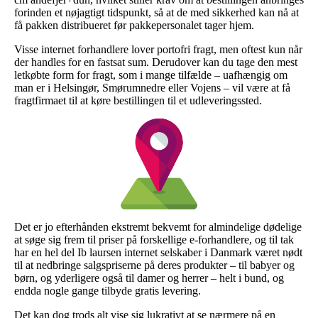
forinden et nøjagtigt tidspunkt, så at de med sikkerhed kan nå at
få pakken distribueret før pakkepersonalet tager hjem.
Visse internet forhandlere lover portofri fragt, men oftest kun når
der handles for en fastsat sum. Derudover kan du tage den mest
letkøbte form for fragt, som i mange tilfælde – uafhængig om
man er i Helsingør, Smørumnedre eller Vojens – vil være at få
fragtfirmaet til at køre bestillingen til et udleveringssted.
Det er jo efterhånden ekstremt bekvemt for almindelige dødelige
at søge sig frem til priser på forskellige e-forhandlere, og til tak
har en hel del Ib laursen internet selskaber i Danmark været nødt
til at nedbringe salgspriserne på deres produkter – til babyer og
børn, og yderligere også til damer og herrer – helt i bund, og
endda nogle gange tilbyde gratis levering.
Det kan dog trods alt vise sig lukrativt at se nærmere på en