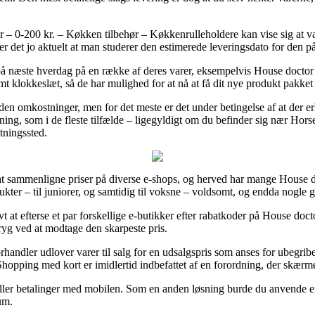
– 0-200 kr. – Køkken tilbehør – Køkkenrulleholdere kan vise sig at v
 er det jo aktuelt at man studerer den estimerede leveringsdato for den 
på næste hverdag på en række af deres varer, eksempelvis House doctor
emt klokkeslæt, så de har mulighed for at nå at få dit nye produkt pakket
t uden omkostninger, men for det meste er det under betingelse af at der 
ing, som i de fleste tilfælde – ligegyldigt om du befinder sig nær Horse
ntningssted.
at sammenligne priser på diverse e-shops, og herved har mange House do
ukter – til juniorer, og samtidig til voksne – voldsomt, og endda nogle
ivt at efterse et par forskellige e-butikker efter rabatkoder på House do
ryg ved at modtage den skarpeste pris.
handler udlover varer til salg for en udsalgspris som anses for ubegribeli
 Shopping med kort er imidlertid indbefattet af en forordning, der skæ
eller betalinger med mobilen. Som en anden løsning burde du anvende en 
um.