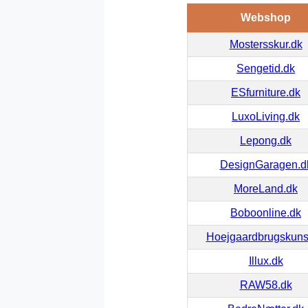
Webshop
Mostersskur.dk
Sengetid.dk
ESfurniture.dk
LuxoLiving.dk
Lepong.dk
DesignGaragen.d
MoreLand.dk
Boboonline.dk
Hoejgaardbrugskuns
Illux.dk
RAW58.dk