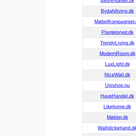
BedreNætter.dk
Bydahlliving.dk
MøbelKompagniet.
Plantetorvet.dk
TrendyLiving.dk
ModernRoom.dk
LuxLight.dk
NiceWall.dk
Unishop.nu
HaveHandel.dk
Likehome.dk
Møbler.dk
Wallstickerland.d