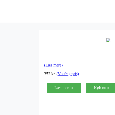
(Læs mere)
352
kr.
(Vis fragtpris)
Læs mere »
Køb nu »