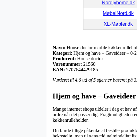
Nordlyhome.dk
MøbelNord.dk
XL-Møbler.dk
Navn:
House doctor marble køkkenrulleho
Kategori:
Hjem og have – Gaveideer – 0-20
Producent:
House doctor
Varenummer:
21560
EAN:
5707644429185
Vurderet til
4.6
ud af 5 stjerner baseret på
3
Hjem og have – Gaveideer 
Mange internet shops tildeler i dag et hav af
ordre når det passer dig. Fragtmuligheden e
køkkenrulleholder.
Du burde tillige påtænke at bestille produkte
bekostelig, men til gengæld ualmindeligt lig