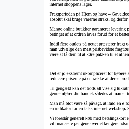
internet shoppens lager.
Fragtperioden på Hjem og have – Gaveideer 
absolut skal bruge varerne straks, og derfor
Mange online butikker garanterer levering 
betinget af at ordren laves forud for et best
Indtil flere outlets på nettet præsterer frag
man udvælge den mest prisbevidste fragtløsn
være at få dem til at køre pakken til et afhe
Det er jo ekstremt ukompliceret for købere 
reducere priserne på en række af deres prod
Til gengæld kan det trods alt vise sig lukrat
gennemfører din handel, således at man er t
Man må blot være så påvagt, at ifald en e-for
en indikator for en falsk internet webshop.
Vi foreslår generelt køb med betalingskort 
vil finansiere pengene over et længere tidsr