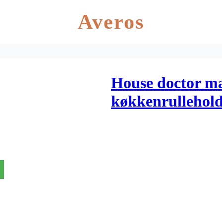
Averos
House doctor m
køkkenrullehol