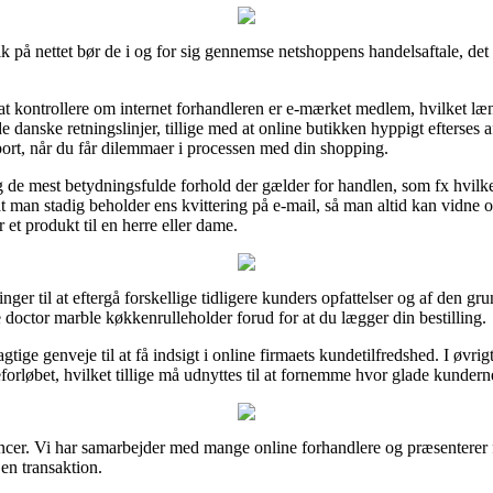
 på nettet bør de i og for sig gennemse netshoppens handelsaftale, det 
 kontrollere om internet forhandleren er e-mærket medlem, hvilket læng
anske retningslinjer, tillige med at online butikken hyppigt efterses af 
pport, når du får dilemmaer i processen med din shopping.
g de mest betydningsfulde forhold der gælder for handlen, som fx hvilke
 man stadig beholder ens kvittering på e-mail, så man altid kan vidne
et produkt til en herre eller dame.
ninger til at eftergå forskellige tidligere kunders opfattelser og af den gru
 doctor marble køkkenrulleholder forud for at du lægger din bestilling.
gtige genveje til at få indsigt i online firmaets kundetilfredshed. I øvrig
forløbet, hvilket tillige må udnyttes til at fornemme hvor glade kunderne
oncer. Vi har samarbejder med mange online forhandlere og præsenterer
 en transaktion.