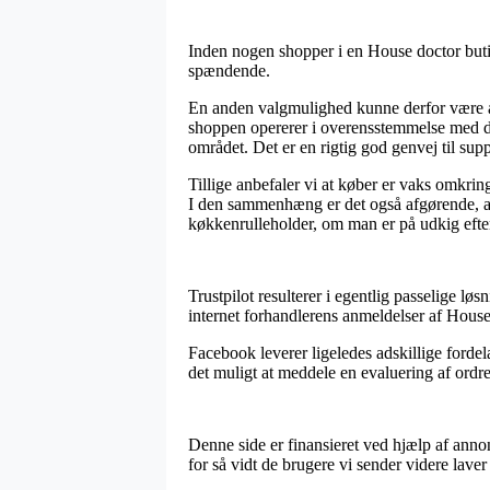
Inden nogen shopper i en House doctor butik
spændende.
En anden valgmulighed kunne derfor være at
shoppen opererer i overensstemmelse med de d
området. Det er en rigtig god genvej til su
Tillige anbefaler vi at køber er vaks omkrin
I den sammenhæng er det også afgørende, at
køkkenrulleholder, om man er på udkig efter 
Trustpilot resulterer i egentlig passelige løs
internet forhandlerens anmeldelser af House
Facebook leverer ligeledes adskillige fordela
det muligt at meddele en evaluering af ordre
Denne side er finansieret ved hjælp af ann
for så vidt de brugere vi sender videre laver