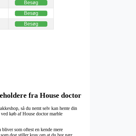
Besøg
Besøg
Besøg
eholdere fra House doctor
n pakkeshop, så du nemt selv kan hente din
el ved køb af House doctor marble
men bliver som oftest en kende mere
, som dog stiller krav om at du bor nær