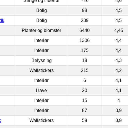
Senge og tilbehør
726
4,6
Bolig
98
4,5
dk
Bolig
239
4,5
Planter og blomster
6440
4,45
Interiør
1306
4,4
Interiør
175
4,4
Belysning
18
4,3
Wallstickers
215
4,2
Interiør
6
4,1
Have
20
4,1
Interiør
15
4
Interiør
87
3,9
k
Wallstickers
59
3,9