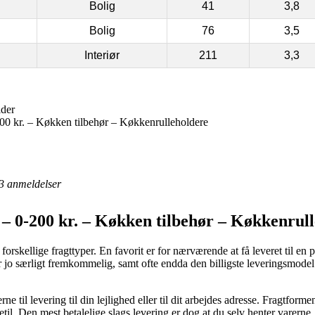
Bolig
41
3,8
Bolig
76
3,5
Interiør
211
3,3
lder
0 kr. – Køkken tilbehør – Køkkenrulleholdere
3
anmeldelser
– 0-200 kr. – Køkken tilbehør – Køkkenrull
 forskellige fragttyper. En favorit er for nærværende at få leveret til e
r jo særligt fremkommelig, samt ofte endda den billigste leveringsmod
rne til levering til din lejlighed eller til dit arbejdes adresse. Fragtfor
etil. Den mest betalelige slags levering er dog at du selv henter varerne