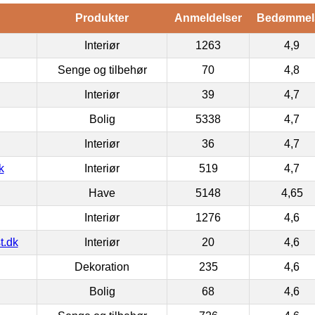
Produkter
Anmeldelser
Bedømmel
Interiør
1263
4,9
Senge og tilbehør
70
4,8
Interiør
39
4,7
Bolig
5338
4,7
Interiør
36
4,7
k
Interiør
519
4,7
Have
5148
4,65
Interiør
1276
4,6
t.dk
Interiør
20
4,6
Dekoration
235
4,6
Bolig
68
4,6