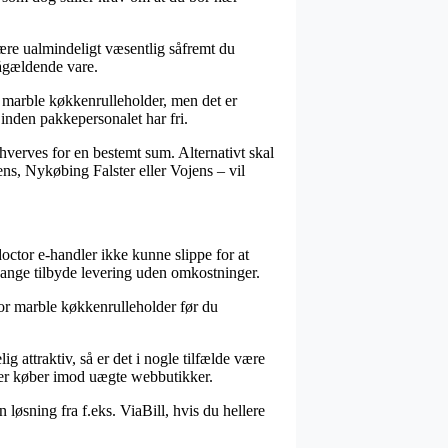
ære ualmindeligt væsentlig såfremt du
pågældende vare.
 marble køkkenrulleholder, men det er
 inden pakkepersonalet har fri.
erhverves for en bestemt sum. Alternativt skal
ns, Nykøbing Falster eller Vojens – vil
ctor e-handler ikke kunne slippe for at
 gange tilbyde levering uden omkostninger.
ctor marble køkkenrulleholder før du
g attraktiv, så er det i nogle tilfælde være
rmer køber imod uægte webbutikker.
løsning fra f.eks. ViaBill, hvis du hellere