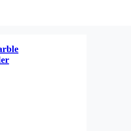
arble
der