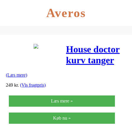
Averos
House doctor
kurv tanger
(32×45 cm)
(Læs mere)
249
kr.
(Vis fragtpris)
Læs mere »
Køb nu »