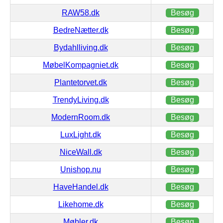
RAW58.dk
Besøg
BedreNætter.dk
Besøg
Bydahlliving.dk
Besøg
MøbelKompagniet.dk
Besøg
Plantetorvet.dk
Besøg
TrendyLiving.dk
Besøg
ModernRoom.dk
Besøg
LuxLight.dk
Besøg
NiceWall.dk
Besøg
Unishop.nu
Besøg
HaveHandel.dk
Besøg
Likehome.dk
Besøg
Møbler.dk
Besøg