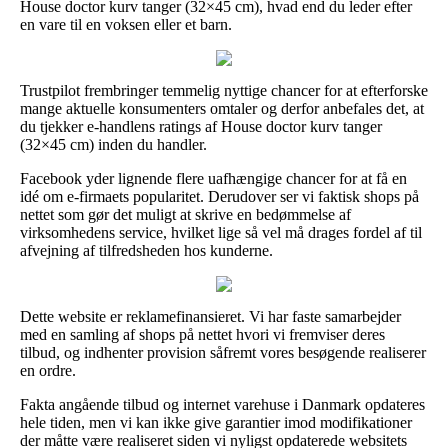
House doctor kurv tanger (32×45 cm), hvad end du leder efter
en vare til en voksen eller et barn.
Trustpilot frembringer temmelig nyttige chancer for at efterforske
mange aktuelle konsumenters omtaler og derfor anbefales det, at
du tjekker e-handlens ratings af House doctor kurv tanger
(32×45 cm) inden du handler.
Facebook yder lignende flere uafhængige chancer for at få en
idé om e-firmaets popularitet. Derudover ser vi faktisk shops på
nettet som gør det muligt at skrive en bedømmelse af
virksomhedens service, hvilket lige så vel må drages fordel af til
afvejning af tilfredsheden hos kunderne.
Dette website er reklamefinansieret. Vi har faste samarbejder
med en samling af shops på nettet hvori vi fremviser deres
tilbud, og indhenter provision såfremt vores besøgende realiserer
en ordre.
Fakta angående tilbud og internet varehuse i Danmark opdateres
hele tiden, men vi kan ikke give garantier imod modifikationer
der måtte være realiseret siden vi nyligst opdaterede websitets