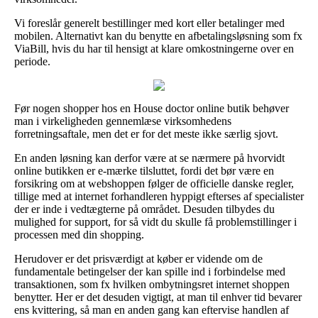
Vi foreslår generelt bestillinger med kort eller betalinger med
mobilen. Alternativt kan du benytte en afbetalingsløsning som fx
ViaBill, hvis du har til hensigt at klare omkostningerne over en
periode.
Før nogen shopper hos en House doctor online butik behøver
man i virkeligheden gennemlæse virksomhedens
forretningsaftale, men det er for det meste ikke særlig sjovt.
En anden løsning kan derfor være at se nærmere på hvorvidt
online butikken er e-mærke tilsluttet, fordi det bør være en
forsikring om at webshoppen følger de officielle danske regler,
tillige med at internet forhandleren hyppigt efterses af specialister
der er inde i vedtægterne på området. Desuden tilbydes du
mulighed for support, for så vidt du skulle få problemstillinger i
processen med din shopping.
Herudover er det prisværdigt at køber er vidende om de
fundamentale betingelser der kan spille ind i forbindelse med
transaktionen, som fx hvilken ombytningsret internet shoppen
benytter. Her er det desuden vigtigt, at man til enhver tid bevarer
ens kvittering, så man en anden gang kan eftervise handlen af