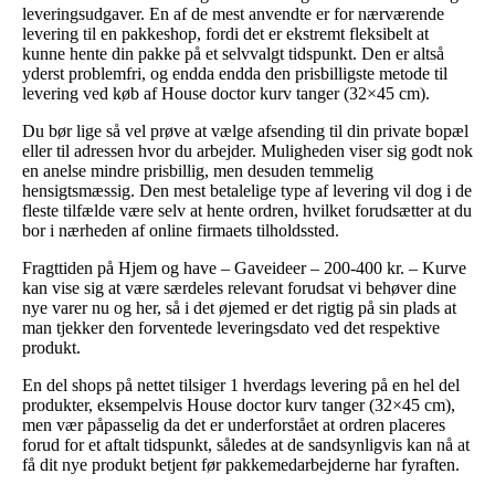
leveringsudgaver. En af de mest anvendte er for nærværende
levering til en pakkeshop, fordi det er ekstremt fleksibelt at
kunne hente din pakke på et selvvalgt tidspunkt. Den er altså
yderst problemfri, og endda endda den prisbilligste metode til
levering ved køb af House doctor kurv tanger (32×45 cm).
Du bør lige så vel prøve at vælge afsending til din private bopæl
eller til adressen hvor du arbejder. Muligheden viser sig godt nok
en anelse mindre prisbillig, men desuden temmelig
hensigtsmæssig. Den mest betalelige type af levering vil dog i de
fleste tilfælde være selv at hente ordren, hvilket forudsætter at du
bor i nærheden af online firmaets tilholdssted.
Fragttiden på Hjem og have – Gaveideer – 200-400 kr. – Kurve
kan vise sig at være særdeles relevant forudsat vi behøver dine
nye varer nu og her, så i det øjemed er det rigtig på sin plads at
man tjekker den forventede leveringsdato ved det respektive
produkt.
En del shops på nettet tilsiger 1 hverdags levering på en hel del
produkter, eksempelvis House doctor kurv tanger (32×45 cm),
men vær påpasselig da det er underforstået at ordren placeres
forud for et aftalt tidspunkt, således at de sandsynligvis kan nå at
få dit nye produkt betjent før pakkemedarbejderne har fyraften.