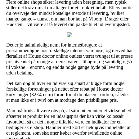
Flere online shops sikrer levering uden beregning, men typisk
stiller det krav om at du aftager for et konkret beløb. Ellers burde
du overveje den mindst kostelige metode til levering, hvilket
mange gange – uanset om man bor tæt på Viborg, Dragør eller
Hadsten – vil være at få leveret din pakke til et udleveringssted.
Det er jo ualmindeligt nemt for internetbrugere at
prissammenligne hos forskellige internet varehuse, og derved har
flertallet af House doctor online outlets været tvunget til at presse
prisniveauet på mange af deres varer – til børn, og samtidig også
til voksne – enormt, og endda nogle gange byde på levering
uden betaling.
Det kan dog til hver en tid vise sig smart at kigge forbi nogle
forskellige forretninger på nettet efter rabat på House doctor
kurv tanger (32×45 cm) forud for at du placerer ordren, således
at man ikke er i tvivl om at modtage den prisbilligste pris.
Man må trods alt være obs på, at såfremt en internet virksomhed
afsætter et produkt for en udsalgspris der kan virke kolossalt
favorabel, så er det i nogle tilfælde være en indikator for en
bedragerisk e-shop. Handler med kort er heldigvis indbefattet af
et reglement, som skærmer køber overfor svindlende online
virksomheder.