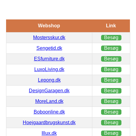
Webshop
Link
Mostersskur.dk
Besøg
Sengetid.dk
Besøg
ESfurniture.dk
Besøg
LuxoLiving.dk
Besøg
Lepong.dk
Besøg
DesignGaragen.dk
Besøg
MoreLand.dk
Besøg
Boboonline.dk
Besøg
Hoejgaardbrugskunst.dk
Besøg
Illux.dk
Besøg