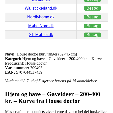
Wallstickerland.dk
Besøg
Nordlyhome.dk
Besøg
MøbelNord.dk
Besøg
XL-Møbler.dk
Besøg
Navn:
House doctor kurv tanger (32×45 cm)
Kategori:
Hjem og have – Gaveideer – 200-400 kr. – Kurve
Producent:
House doctor
Varenummer:
309403
EAN:
5707644537439
Vurderet til
3.7
ud af 5 stjerner baseret på
15
anmeldelser
Hjem og have – Gaveideer – 200-400
kr. – Kurve fra House doctor
Masser af internet outlets giver i vore dage en hel del forskellige