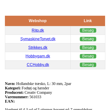
Webshop
Link
Rito.dk
Besøg
SymaskineTorvet.dk
Besøg
Strikkes.dk
Besøg
Hobbygarn.dk
Besøg
CCHobby.dk
Besøg
Navn:
Hollandske træsko, L: 30 mm, 2par
Kategori:
Fodtøj og hænder
Producent:
Creativ Company
Varenummer:
561033
EAN:
Vurderet til
4.3
ud af 5 stjerner baseret på
7
anmeldelser