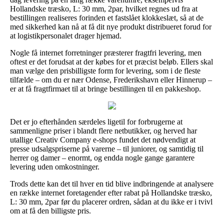
Hollandske træsko, L: 30 mm, 2par, hvilket regnes ud fra at
bestillingen realiseres forinden et fastslået klokkeslæt, så at de
med sikkerhed kan nå at få dit nye produkt distribueret forud for
at logistikpersonalet drager hjemad.
Nogle få internet forretninger præsterer fragtfri levering, men
oftest er det forudsat at der købes for et præcist beløb. Ellers skal
man vælge den prisbilligste form for levering, som i de fleste
tilfælde – om du er nær Odense, Frederikshavn eller Hinnerup –
er at få fragtfirmaet til at bringe bestillingen til en pakkeshop.
Det er jo efterhånden særdeles ligetil for forbrugerne at
sammenligne priser i blandt flere netbutikker, og herved har
utallige Creativ Company e-shops fundet det nødvendigt at
presse udsalgspriserne på varerne – til juniorer, og samtidig til
herrer og damer – enormt, og endda nogle gange garantere
levering uden omkostninger.
Trods dette kan det til hver en tid blive indbringende at analysere
en række internet foretagender efter rabat på Hollandske træsko,
L: 30 mm, 2par før du placerer ordren, sådan at du ikke er i tvivl
om at få den billigste pris.