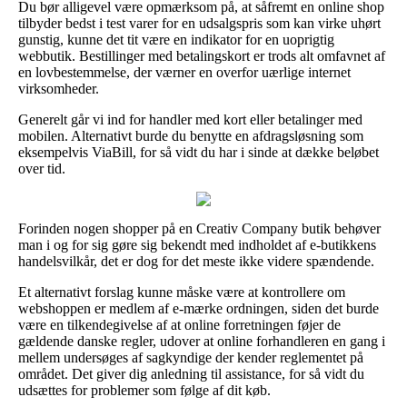
Du bør alligevel være opmærksom på, at såfremt en online shop
tilbyder bedst i test varer for en udsalgspris som kan virke uhørt
gunstig, kunne det tit være en indikator for en uoprigtig
webbutik. Bestillinger med betalingskort er trods alt omfavnet af
en lovbestemmelse, der værner en overfor uærlige internet
virksomheder.
Generelt går vi ind for handler med kort eller betalinger med
mobilen. Alternativt burde du benytte en afdragsløsning som
eksempelvis ViaBill, for så vidt du har i sinde at dække beløbet
over tid.
Forinden nogen shopper på en Creativ Company butik behøver
man i og for sig gøre sig bekendt med indholdet af e-butikkens
handelsvilkår, det er dog for det meste ikke videre spændende.
Et alternativt forslag kunne måske være at kontrollere om
webshoppen er medlem af e-mærke ordningen, siden det burde
være en tilkendegivelse af at online forretningen føjer de
gældende danske regler, udover at online forhandleren en gang i
mellem undersøges af sagkyndige der kender reglementet på
området. Det giver dig anledning til assistance, for så vidt du
udsættes for problemer som følge af dit køb.