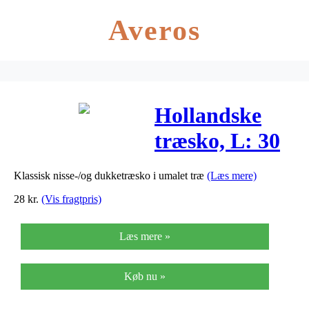
Averos
Hollandske
træsko, L: 30
mm, 2par
Klassisk nisse-/og dukketræsko i umalet træ
(Læs mere)
28
kr.
(Vis fragtpris)
Læs mere »
Køb nu »