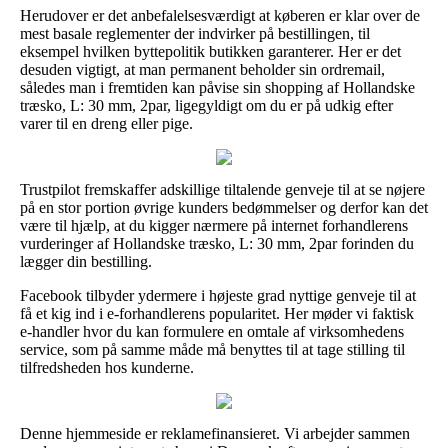
Herudover er det anbefalelsesværdigt at køberen er klar over de
mest basale reglementer der indvirker på bestillingen, til
eksempel hvilken byttepolitik butikken garanterer. Her er det
desuden vigtigt, at man permanent beholder sin ordremail,
således man i fremtiden kan påvise sin shopping af Hollandske
træsko, L: 30 mm, 2par, ligegyldigt om du er på udkig efter
varer til en dreng eller pige.
Trustpilot fremskaffer adskillige tiltalende genveje til at se nøjere
på en stor portion øvrige kunders bedømmelser og derfor kan det
være til hjælp, at du kigger nærmere på internet forhandlerens
vurderinger af Hollandske træsko, L: 30 mm, 2par forinden du
lægger din bestilling.
Facebook tilbyder ydermere i højeste grad nyttige genveje til at
få et kig ind i e-forhandlerens popularitet. Her møder vi faktisk
e-handler hvor du kan formulere en omtale af virksomhedens
service, som på samme måde må benyttes til at tage stilling til
tilfredsheden hos kunderne.
Denne hjemmeside er reklamefinansieret. Vi arbejder sammen