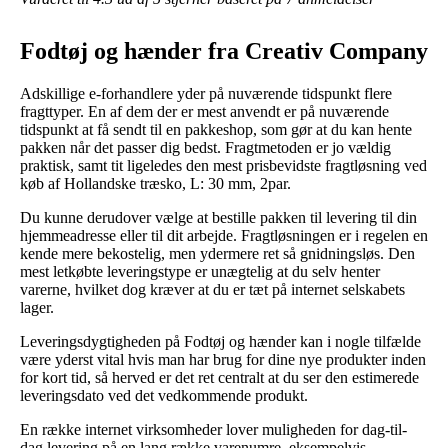
Fodtøj og hænder fra Creativ Company
Adskillige e-forhandlere yder på nuværende tidspunkt flere
fragttyper. En af dem der er mest anvendt er på nuværende
tidspunkt at få sendt til en pakkeshop, som gør at du kan hente
pakken når det passer dig bedst. Fragtmetoden er jo vældig
praktisk, samt tit ligeledes den mest prisbevidste fragtløsning ved
køb af Hollandske træsko, L: 30 mm, 2par.
Du kunne derudover vælge at bestille pakken til levering til din
hjemmeadresse eller til dit arbejde. Fragtløsningen er i regelen en
kende mere bekostelig, men ydermere ret så gnidningsløs. Den
mest letkøbte leveringstype er unægtelig at du selv henter
varerne, hvilket dog kræver at du er tæt på internet selskabets
lager.
Leveringsdygtigheden på Fodtøj og hænder kan i nogle tilfælde
være yderst vital hvis man har brug for dine nye produkter inden
for kort tid, så herved er det ret centralt at du ser den estimerede
leveringsdato ved det vedkommende produkt.
En række internet virksomheder lover muligheden for dag-til-
dag levering på en lang række varenumre, eksempelvis