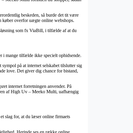
verordentlig beskeden, så burde det tit være
om køber overfor uægte online webshops.
sning som fx ViaBill, i tilfælde af at du
 i mange tilfælde ikke specielt ophidsende.
ympol på at internet selskabet tilslutter sig
e love. Det giver dig chance for bistand,
sret internet forretningen anvender. På
rdren af High Uv – Meeko Multi, uafhængig
 slag for, at du læser online firmaets
delighed. Herinde ses en række online