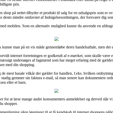
billigste pris.
n shop på nettet tilbyder et produkt til salg for en udsalgspris som er o
ke desto mindre omfavnet af Indsigelsesordningen, der forsvarer dig s
er med mobilen. Som en alternativ mulighed kunne du anvende en afdragslø
 kunne man på en vis måde gennemløbe deres handelsaftale, men det er
idt internet forretningen er godkendt af e-mærket, som skulle være et s
emæssigt undersøges af fagmænd som har meget erfaring med de gældend
ssen med din shopping.
 de mest basale vilkår der gælder for handlen, f.eks. hvilken ombytning
 man stadig gemmer sin faktura e-mail, så man senere kan dokumentere o
sen eller et barn.
r for at læse mange andre konsumenters anmeldelser og derved slår vi et
du shopper.
nligning sikre løsninger til at få kendskab til internet shoppens påli