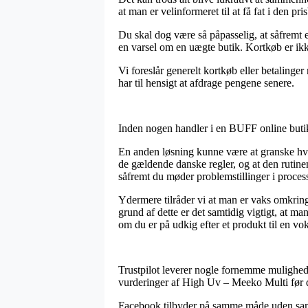
at man er velinformeret til at få fat i den pris
Du skal dog være så påpasselig, at såfremt e
en varsel om en uægte butik. Kortkøb er ik
Vi foreslår generelt kortkøb eller betaling
har til hensigt at afdrage pengene senere.
Inden nogen handler i en BUFF online butik
En anden løsning kunne være at granske hvorv
de gældende danske regler, og at den rutin
såfremt du møder problemstillinger i proce
Ydermere tilråder vi at man er vaks omkring
grund af dette er det samtidig vigtigt, at
om du er på udkig efter et produkt til en vok
Trustpilot leverer nogle fornemme mulighede
vurderinger af High Uv – Meeko Multi før 
Facebook tilbyder på samme måde uden samme