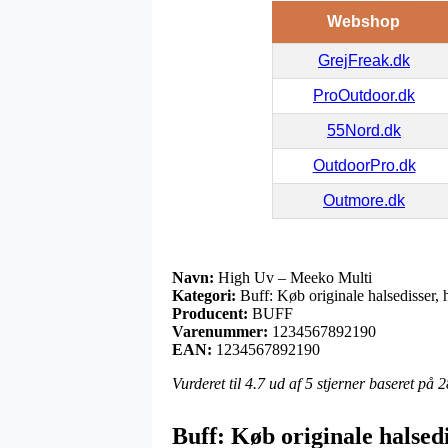
Webshop
GrejFreak.dk
ProOutdoor.dk
55Nord.dk
OutdoorPro.dk
Outmore.dk
Navn:
High Uv – Meeko Multi
Kategori:
Buff: Køb originale halsedisser, h
Producent:
BUFF
Varenummer:
1234567892190
EAN:
1234567892190
Vurderet til
4.7
ud af 5 stjerner baseret på
2
Buff: Køb originale halsed