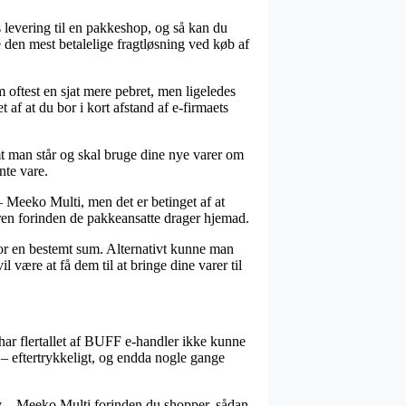
s levering til en pakkeshop, og så kan du
ge den mest betalelige fragtløsning ved køb af
om oftest en sjat mere pebret, men ligeledes
af at du bor i kort afstand af e-firmaets
mt man står og skal bruge dine nye varer om
nte vare.
 Meeko Multi, men det er betinget af at
døren forinden de pakkeansatte drager hjemad.
 for en bestemt sum. Alternativt kunne man
 være at få dem til at bringe dine varer til
har flertallet af BUFF e-handler ikke kunne
 – eftertrykkeligt, og endda nogle gange
Uv – Meeko Multi forinden du shopper, sådan