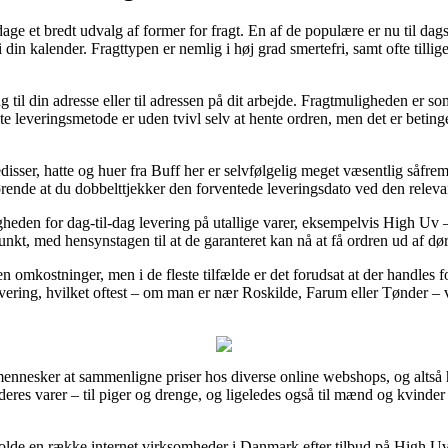
dage et bredt udvalg af former for fragt. En af de populære er nu til dag
i din kalender. Fragttypen er nemlig i høj grad smertefri, samt ofte tilli
ng til din adresse eller til adressen på dit arbejde. Fragtmuligheden er s
 leveringsmetode er uden tvivl selv at hente ordren, men det er betinget 
disser, hatte og huer fra Buff her er selvfølgelig meget væsentlig såfre
gørende at du dobbelttjekker den forventede leveringsdato ved den releva
eden for dag-til-dag levering på utallige varer, eksempelvis High Uv –
spunkt, med hensynstagen til at de garanteret kan nå at få ordren ud af 
en omkostninger, men i de fleste tilfælde er det forudsat at der handles
vering, hvilket oftest – om man er nær Roskilde, Farum eller Tønder – vil
 mennesker at sammenligne priser hos diverse online webshops, og altså 
eres varer – til piger og drenge, og ligeledes også til mænd og kvinder
nholde en række internet virksomheder i Danmark efter tilbud på High 