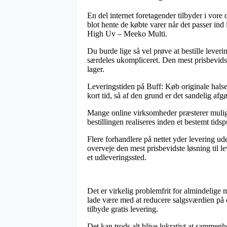
En del internet foretagender tilbyder i vore 
blot hente de købte varer når det passer ind 
High Uv – Meeko Multi.
Du burde lige så vel prøve at bestille leveri
særdeles ukompliceret. Den mest prisbevidste
lager.
Leveringstiden på Buff: Køb originale halse
kort tid, så af den grund er det sandelig af
Mange online virksomheder præsterer muligh
bestillingen realiseres inden et bestemt tid
Flere forhandlere på nettet yder levering ud
overveje den mest prisbevidste løsning til le
et udleveringssted.
Det er virkelig problemfrit for almindelige
lade være med at reducere salgsværdien på d
tilbyde gratis levering.
Det kan trods alt blive lukrativt at samme