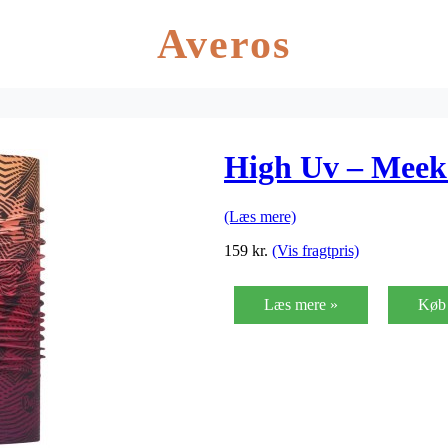
Averos
High Uv – Meek
(Læs mere)
159
kr.
(Vis fragtpris)
Læs mere »
Køb 