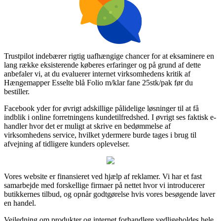
Trustpilot indebærer rigtig uafhængige chancer for at eksaminere en
lang række eksisterende køberes erfaringer og på grund af dette
anbefaler vi, at du evaluerer internet virksomhedens kritik af
Hængemapper Esselte blå Folio m/klar fane 25stk/pak før du
bestiller.
Facebook yder for øvrigt adskillige pålidelige løsninger til at få
indblik i online forretningens kundetilfredshed. I øvrigt ses faktisk e-
handler hvor det er muligt at skrive en bedømmelse af
virksomhedens service, hvilket ydermere burde tages i brug til
afvejning af tidligere kunders oplevelser.
Vores website er finansieret ved hjælp af reklamer. Vi har et fast
samarbejde med forskellige firmaer på nettet hvor vi introducerer
butikkernes tilbud, og opnår godtgørelse hvis vores besøgende laver
en handel.
Vejledning om produkter og internet forhandlere vedligeholdes hele