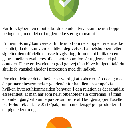
Før folk køber i en e-butik burde de uden tvivl skimme netshoppens
betingelser, men det er i reglen ikke særlig morsomt.
En nem løsning kan være at finde ud af om netshoppen er e-mærke
tilsluttet, da det kan være en tilkendegivelse af at netshoppen retter
sig efter den officielle danske lovgivning, foruden at butikken en
gang i mellem evalueres af eksperter som forstår reglementet på
området. Dette er desuden en god genvej til at blive hjulpet, ifald du
skulle få vanskeligheder i processen med dit indkøb.
Foruden dette er det anbefalelsesværdigt at køber er påpasselig med
de primære bestemmelser gældende for handlen, eksempelvis
hvilken bytteret hjemmesiden benytter. I den relation er det samtidig
essesentielt, at man når som helst bibeholder sin ordremail, så man
en anden gang vil kunne påvise sin ordre af Hængemapper Esselte
blå Folio m/klar fane 25stk/pak, om man efterspørger produkter til
en pige eller dreng.