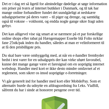
Det er i dag ret så ligetil for almindelige dødelige at søge information
om priser på tværs af internet butikker i Danmark, og til tak har
mange online forhandlere fundet det uundgåeligt at nedskære
udsalgspriserne på deres varer – til piger og drenge, og samtidig
også til voksne – voldsomt, og endda nogle gange sikre fragt uden
gebyr.
Det kan alligevel vise sig smart at se nærmere på et par forskellige
online shops efter rabat på Hængemapper Esselte blå Folio m/klar
fane 25stk/pak inden du handler, således at man er velinformeret til
at få den prisbilligste pris.
Du skal bare være omhyggelig med, at når en e-handler frembyder
bedst i test varer for en udsalgspris der kan virke uhørt favorabel,
kunne det mange gange være et faresignal om en uoprigtig internet
webshop. Handler med kort er ikke desto mindre omfavnet af et
reglement, som sikrer os imod uoprigtige e-forretninger.
Vi går generelt ind for handler med kort eller MobilePay. Som et
alternativ burde du udnytte en afdragsordning fra f.eks. ViaBill,
såfremt du har i sinde at honorere pengene over tid.