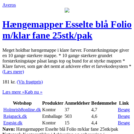
Averos
Hængemapper Esselte blå Folio
m/klar fane 25stk/pak
Meget holdbar hængemappe i klare farver. Forstærkningstape giver
en 10 gange stærkere mappe. * 10 gange stærkere grundet
forstærkningstape påsat langs top og bund for at styrke mappen *
Klare farver, som gør det nemt at arkivere efter et farvekodesystem *
(Læs mere)
181
kr.
(Vis fragtpris)
Læs mere »
Køb nu »
Webshop
Produkter
Anmeldelser
Bedømmelse
Link
Holmrisb8online.dk
Kontor
37
4,7
Besøg
Rajapack.dk
Emballage
503
4,6
Besøg
Engsig.dk
Kontor
15
4,4
Besøg
Navn:
Hængemapper Esselte blå Folio m/klar fane 25stk/pak