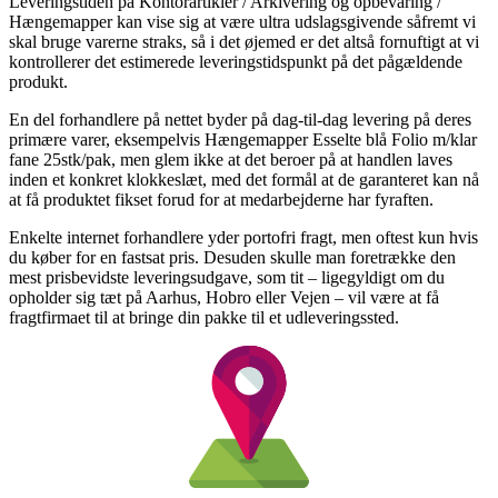
Leveringstiden på Kontorartikler / Arkivering og opbevaring /
Hængemapper kan vise sig at være ultra udslagsgivende såfremt vi
skal bruge varerne straks, så i det øjemed er det altså fornuftigt at vi
kontrollerer det estimerede leveringstidspunkt på det pågældende
produkt.
En del forhandlere på nettet byder på dag-til-dag levering på deres
primære varer, eksempelvis Hængemapper Esselte blå Folio m/klar
fane 25stk/pak, men glem ikke at det beroer på at handlen laves
inden et konkret klokkeslæt, med det formål at de garanteret kan nå
at få produktet fikset forud for at medarbejderne har fyraften.
Enkelte internet forhandlere yder portofri fragt, men oftest kun hvis
du køber for en fastsat pris. Desuden skulle man foretrække den
mest prisbevidste leveringsudgave, som tit – ligegyldigt om du
opholder sig tæt på Aarhus, Hobro eller Vejen – vil være at få
fragtfirmaet til at bringe din pakke til et udleveringssted.