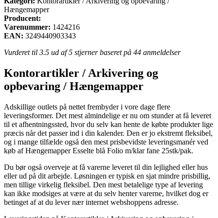
Kategori:
Kontorartikler / Arkivering og opbevaring /
Hængemapper
Producent:
Varenummer:
1424216
EAN:
3249440903343
Vurderet til
3.5
ud af 5 stjerner baseret på
44
anmeldelser
Kontorartikler / Arkivering og
opbevaring / Hængemapper
Adskillige outlets på nettet frembyder i vore dage flere
leveringsformer. Det mest almindelige er nu om stunder at få leveret
til et afhentningssted, hvor du selv kan hente de købte produkter lige
præcis når det passer ind i din kalender. Den er jo ekstremt fleksibel,
og i mange tilfælde også den mest prisbevidste leveringsmanér ved
køb af Hængemapper Esselte blå Folio m/klar fane 25stk/pak.
Du bør også overveje at få varerne leveret til din lejlighed eller hus
eller ud på dit arbejde. Løsningen er typisk en sjat mindre prisbillig,
men tillige virkelig fleksibel. Den mest betalelige type af levering
kan ikke modsiges at være at du selv henter varerne, hvilket dog er
betinget af at du lever nær internet webshoppens adresse.