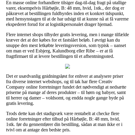
En masse online forhandlere tilsiger dag-til-dag fragt på utallige
varer, eksempelvis Hårbøjle, B: 48 mm, hvid, 1stk., der dog er
påkrævet at bestillingen fuldbyrdes inden et konkret tidspunkt,
med hensynstagen til at de har udsigt til at kunne nå at få varerne
ekspederet forud for at logistikpersonalet drager hjemad.
Flere internet shops tilbyder gratis levering, men i mange tilfælde
kræver det at der købes for et fastslået beløb. I øvrigt kan du
snuppe den mest letkøbte leveringsversion, som typisk – uanset
om man er ved Esbjerg, Kalundborg eller Ribe – er at få
fragtfirmaet til at levere bestillingen til et afhentningssted.
Det er usædvanlig gnidningsløst for enhver at analysere priser
fra diverse internet webshops, og til tak har flere Creativ
Company online forretninger fundet det nødvendigt at nedsætte
priserne på mange af deres produkter – til børn og babyer, samt
til herrer og damer – voldsomt, og endda nogle gange byde på
gratis levering.
Trods dette kan det stadigvæk være rentabelt at checke flere
online forretninger efter tilbud på Hårbøjle, B: 48 mm, hvid,
1stk. før du gennemfører din bestilling, sådan at man ikke er i
tvivl om at antage den bedste pris.