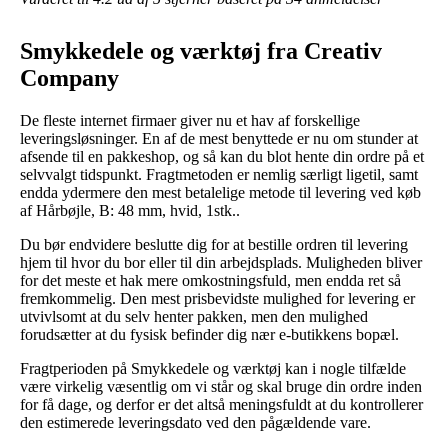
Smykkedele og værktøj fra Creativ
Company
De fleste internet firmaer giver nu et hav af forskellige
leveringsløsninger. En af de mest benyttede er nu om stunder at
afsende til en pakkeshop, og så kan du blot hente din ordre på et
selvvalgt tidspunkt. Fragtmetoden er nemlig særligt ligetil, samt
endda ydermere den mest betalelige metode til levering ved køb
af Hårbøjle, B: 48 mm, hvid, 1stk..
Du bør endvidere beslutte dig for at bestille ordren til levering
hjem til hvor du bor eller til din arbejdsplads. Muligheden bliver
for det meste et hak mere omkostningsfuld, men endda ret så
fremkommelig. Den mest prisbevidste mulighed for levering er
utvivlsomt at du selv henter pakken, men den mulighed
forudsætter at du fysisk befinder dig nær e-butikkens bopæl.
Fragtperioden på Smykkedele og værktøj kan i nogle tilfælde
være virkelig væsentlig om vi står og skal bruge din ordre inden
for få dage, og derfor er det altså meningsfuldt at du kontrollerer
den estimerede leveringsdato ved den pågældende vare.