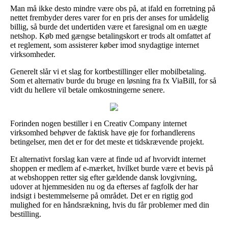
Man må ikke desto mindre være obs på, at ifald en forretning på
nettet frembyder deres varer for en pris der anses for umådelig
billig, så burde det undertiden være et faresignal om en uægte
netshop. Køb med gængse betalingskort er trods alt omfattet af
et reglement, som assisterer køber imod snydagtige internet
virksomheder.
Generelt slår vi et slag for kortbestillinger eller mobilbetaling.
Som et alternativ burde du bruge en løsning fra fx ViaBill, for så
vidt du hellere vil betale omkostningerne senere.
Forinden nogen bestiller i en Creativ Company internet
virksomhed behøver de faktisk have øje for forhandlerens
betingelser, men det er for det meste et tidskrævende projekt.
Et alternativt forslag kan være at finde ud af hvorvidt internet
shoppen er medlem af e-mærket, hvilket burde være et bevis på
at webshoppen retter sig efter gældende dansk lovgivning,
udover at hjemmesiden nu og da efterses af fagfolk der har
indsigt i bestemmelserne på området. Det er en rigtig god
mulighed for en håndsrækning, hvis du får problemer med din
bestilling.