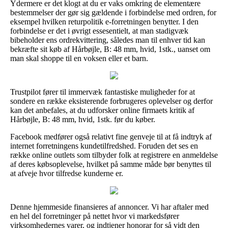
Ydermere er det klogt at du er vaks omkring de elementære
bestemmelser der gør sig gældende i forbindelse med ordren, for
eksempel hvilken returpolitik e-forretningen benytter. I den
forbindelse er det i øvrigt essesentielt, at man stadigvæk
bibeholder ens ordrekvittering, således man til enhver tid kan
bekræfte sit køb af Hårbøjle, B: 48 mm, hvid, 1stk., uanset om
man skal shoppe til en voksen eller et barn.
Trustpilot fører til immervæk fantastiske muligheder for at
sondere en række eksisterende forbrugeres oplevelser og derfor
kan det anbefales, at du udforsker online firmaets kritik af
Hårbøjle, B: 48 mm, hvid, 1stk. før du køber.
Facebook medfører også relativt fine genveje til at få indtryk af
internet forretningens kundetilfredshed. Foruden det ses en
række online outlets som tilbyder folk at registrere en anmeldelse
af deres købsoplevelse, hvilket på samme måde bør benyttes til
at afveje hvor tilfredse kunderne er.
Denne hjemmeside finansieres af annoncer. Vi har aftaler med
en hel del forretninger på nettet hvor vi markedsfører
virksomhedernes varer, og indtjener honorar for så vidt den