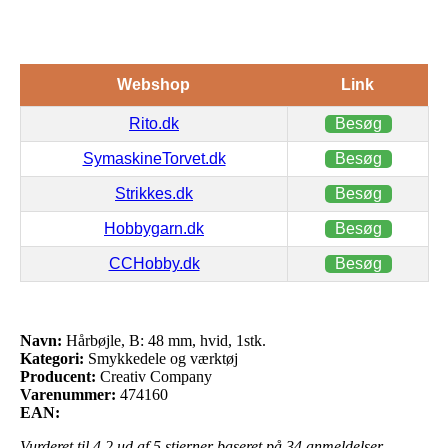
Webshop
Link
Rito.dk
Besøg
SymaskineTorvet.dk
Besøg
Strikkes.dk
Besøg
Hobbygarn.dk
Besøg
CCHobby.dk
Besøg
Navn:
Hårbøjle, B: 48 mm, hvid, 1stk.
Kategori:
Smykkedele og værktøj
Producent:
Creativ Company
Varenummer:
474160
EAN:
Vurderet til
4.2
ud af 5 stjerner baseret på
34
anmeldelser