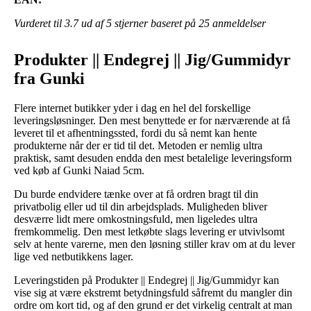
Vurderet til
3.7
ud af 5 stjerner baseret på
25
anmeldelser
Produkter || Endegrej || Jig/Gummidyr
fra Gunki
Flere internet butikker yder i dag en hel del forskellige
leveringsløsninger. Den mest benyttede er for nærværende at få
leveret til et afhentningssted, fordi du så nemt kan hente
produkterne når der er tid til det. Metoden er nemlig ultra
praktisk, samt desuden endda den mest betalelige leveringsform
ved køb af Gunki Naiad 5cm.
Du burde endvidere tænke over at få ordren bragt til din
privatbolig eller ud til din arbejdsplads. Muligheden bliver
desværre lidt mere omkostningsfuld, men ligeledes ultra
fremkommelig. Den mest letkøbte slags levering er utvivlsomt
selv at hente varerne, men den løsning stiller krav om at du lever
lige ved netbutikkens lager.
Leveringstiden på Produkter || Endegrej || Jig/Gummidyr kan
vise sig at være ekstremt betydningsfuld såfremt du mangler din
ordre om kort tid, og af den grund er det virkelig centralt at man