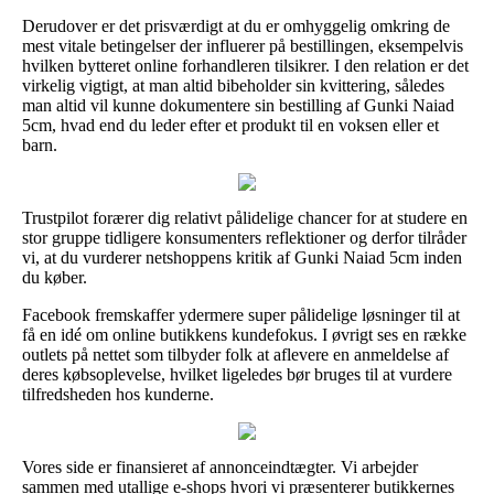
Derudover er det prisværdigt at du er omhyggelig omkring de
mest vitale betingelser der influerer på bestillingen, eksempelvis
hvilken bytteret online forhandleren tilsikrer. I den relation er det
virkelig vigtigt, at man altid bibeholder sin kvittering, således
man altid vil kunne dokumentere sin bestilling af Gunki Naiad
5cm, hvad end du leder efter et produkt til en voksen eller et
barn.
Trustpilot forærer dig relativt pålidelige chancer for at studere en
stor gruppe tidligere konsumenters reflektioner og derfor tilråder
vi, at du vurderer netshoppens kritik af Gunki Naiad 5cm inden
du køber.
Facebook fremskaffer ydermere super pålidelige løsninger til at
få en idé om online butikkens kundefokus. I øvrigt ses en række
outlets på nettet som tilbyder folk at aflevere en anmeldelse af
deres købsoplevelse, hvilket ligeledes bør bruges til at vurdere
tilfredsheden hos kunderne.
Vores side er finansieret af annonceindtægter. Vi arbejder
sammen med utallige e-shops hvori vi præsenterer butikkernes