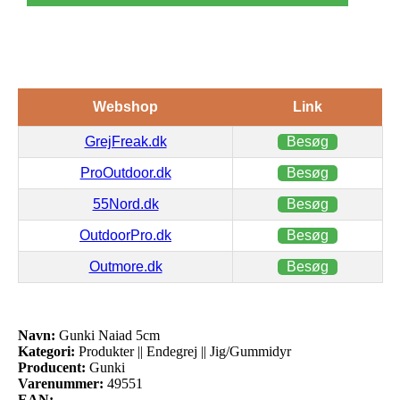
Webshop
Link
GrejFreak.dk
Besøg
ProOutdoor.dk
Besøg
55Nord.dk
Besøg
OutdoorPro.dk
Besøg
Outmore.dk
Besøg
Navn:
Gunki Naiad 5cm
Kategori:
Produkter || Endegrej || Jig/Gummidyr
Producent:
Gunki
Varenummer:
49551
EAN: