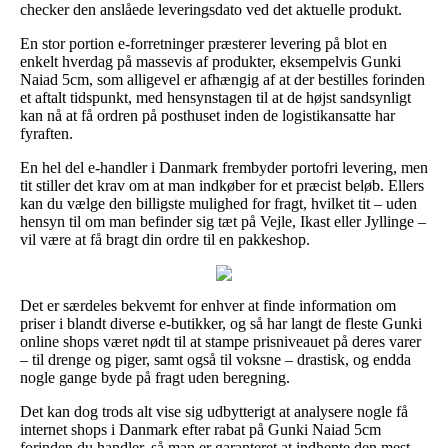
checker den anslåede leveringsdato ved det aktuelle produkt.
En stor portion e-forretninger præsterer levering på blot en
enkelt hverdag på massevis af produkter, eksempelvis Gunki
Naiad 5cm, som alligevel er afhængig af at der bestilles forinden
et aftalt tidspunkt, med hensynstagen til at de højst sandsynligt
kan nå at få ordren på posthuset inden de logistikansatte har
fyraften.
En hel del e-handler i Danmark frembyder portofri levering, men
tit stiller det krav om at man indkøber for et præcist beløb. Ellers
kan du vælge den billigste mulighed for fragt, hvilket tit – uden
hensyn til om man befinder sig tæt på Vejle, Ikast eller Jyllinge –
vil være at få bragt din ordre til en pakkeshop.
Det er særdeles bekvemt for enhver at finde information om
priser i blandt diverse e-butikker, og så har langt de fleste Gunki
online shops været nødt til at stampe prisniveauet på deres varer
– til drenge og piger, samt også til voksne – drastisk, og endda
nogle gange byde på fragt uden beregning.
Det kan dog trods alt vise sig udbytterigt at analysere nogle få
internet shops i Danmark efter rabat på Gunki Naiad 5cm
forinden du handler, så man er garanteret at indhente den mest