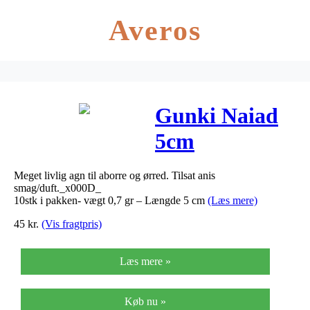
Averos
Gunki Naiad
5cm
Meget livlig agn til aborre og ørred. Tilsat anis
smag/duft._x000D_
10stk i pakken- vægt 0,7 gr – Længde 5 cm
(Læs mere)
45
kr.
(Vis fragtpris)
Læs mere »
Køb nu »