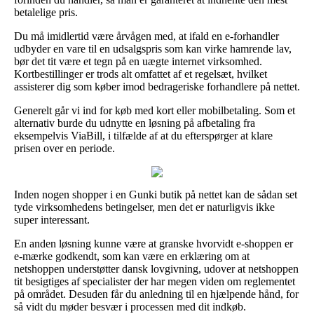
betalelige pris.
Du må imidlertid være årvågen med, at ifald en e-forhandler
udbyder en vare til en udsalgspris som kan virke hamrende lav,
bør det tit være et tegn på en uægte internet virksomhed.
Kortbestillinger er trods alt omfattet af et regelsæt, hvilket
assisterer dig som køber imod bedrageriske forhandlere på nettet.
Generelt går vi ind for køb med kort eller mobilbetaling. Som et
alternativ burde du udnytte en løsning på afbetaling fra
eksempelvis ViaBill, i tilfælde af at du efterspørger at klare
prisen over en periode.
Inden nogen shopper i en Gunki butik på nettet kan de sådan set
tyde virksomhedens betingelser, men det er naturligvis ikke
super interessant.
En anden løsning kunne være at granske hvorvidt e-shoppen er
e-mærke godkendt, som kan være en erklæring om at
netshoppen understøtter dansk lovgivning, udover at netshoppen
tit besigtiges af specialister der har megen viden om reglementet
på området. Desuden får du anledning til en hjælpende hånd, for
så vidt du møder besvær i processen med dit indkøb.