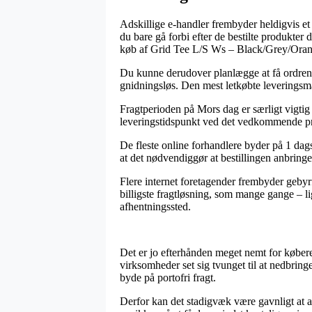
Adskillige e-handler frembyder heldigvis et h
du bare gå forbi efter de bestilte produkter
køb af Grid Tee L/S Ws – Black/Grey/Oran
Du kunne derudover planlægge at få ordren le
gnidningsløs. Den mest letkøbte leveringsm
Fragtperioden på Mors dag er særligt vigtig 
leveringstidspunkt ved det vedkommende p
De fleste online forhandlere byder på 1 d
at det nødvendiggør at bestillingen anbringes
Flere internet foretagender frembyder gebyrfr
billigste fragtløsning, som mange gange – li
afhentningssted.
Det er jo efterhånden meget nemt for købere 
virksomheder set sig tvunget til at nedbring
byde på portofri fragt.
Derfor kan det stadigvæk være gavnligt at 