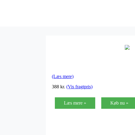
(Læs mere)
388
kr.
(Vis fragtpris)
Læs mere »
Køb nu »