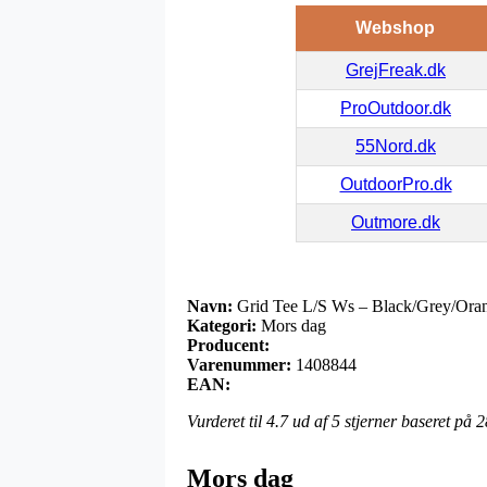
Webshop
GrejFreak.dk
ProOutdoor.dk
55Nord.dk
OutdoorPro.dk
Outmore.dk
Navn:
Grid Tee L/S Ws – Black/Grey/Ora
Kategori:
Mors dag
Producent:
Varenummer:
1408844
EAN:
Vurderet til
4.7
ud af 5 stjerner baseret på
2
Mors dag