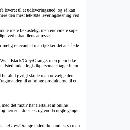
å leveret til et udleveringssted, og så kan
ermere den mest letkøbte leveringsløsning ved
n smule mere bekostelig, men endvidere super
lige ved e-handlens adresse.
rimelig relevant at man tjekker det anslåede
/S Ws – Black/Grey/Orange, men glem ikke
n afsted inden logistikpersonalet tager hjem.
ået beløb. I øvrigt skulle man udvælge den
ragtmanden til at bringe produkterne til et
med det motiv har flertallet af online
r og herrer – drastisk, og endda nogle gange
 Black/Grey/Orange inden du handler, så man