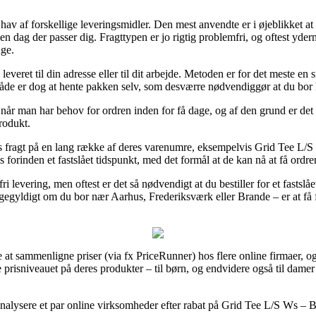
av af forskellige leveringsmidler. Den mest anvendte er i øjeblikket at f
 den dag der passer dig. Fragttypen er jo rigtig problemfri, og oftest yd
ge.
veret til din adresse eller til dit arbejde. Metoden er for det meste e
åde er dog at hente pakken selv, som desværre nødvendiggør at du bor 
når man har behov for ordren inden for få dage, og af den grund er det 
rodukt.
ags fragt på en lang række af deres varenumre, eksempelvis Grid Tee L
 forinden et fastslået tidspunkt, med det formål at de kan nå at få ordre
i levering, men oftest er det så nødvendigt at du bestiller for et fastsl
gegyldigt om du bor nær Aarhus, Frederiksværk eller Brande – er at få f
at sammenligne priser (via fx PriceRunner) hos flere online firmaer, og 
e prisniveauet på deres produkter – til børn, og endvidere også til dame
analysere et par online virksomheder efter rabat på Grid Tee L/S Ws –