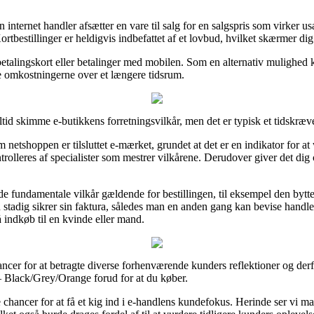
n internet handler afsætter en vare til salg for en salgspris som virker 
Kortbestillinger er heldigvis indbefattet af et lovbud, hvilket skærmer 
d betalingskort eller betalinger med mobilen. Som en alternativ mulighed 
le omkostningerne over et længere tidsrum.
tid skimme e-butikkens forretningsvilkår, men det er typisk et tidskræv
tshoppen er tilsluttet e-mærket, grundet at det er en indikator for at 
trolleres af specialister som mestrer vilkårene. Derudover giver det dig 
 de fundamentale vilkår gældende for bestillingen, til eksempel den byt
 stadig sikrer sin faktura, således man en anden gang kan bevise handl
indkøb til en kvinde eller mand.
cer for at betragte diverse forhenværende kunders reflektioner og derfo
 Black/Grey/Orange forud for at du køber.
chancer for at få et kig ind i e-handlens kundefokus. Herinde ser vi ma