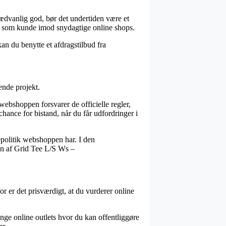
usædvanlig god, bør det undertiden være et
dig som kunde imod snydagtige online shops.
kan du benytte et afdragstilbud fra
ende projekt.
webshoppen forsvarer de officielle regler,
chance for bistand, når du får udfordringer i
tepolitik webshoppen har. I den
en af Grid Tee L/S Ws –
r er det prisværdigt, at du vurderer online
nge online outlets hvor du kan offentliggøre