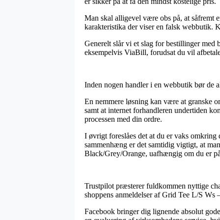
er sikker på at få den mindst kostelige pris.
Man skal alligevel være obs på, at såfremt e
karakteristika der viser en falsk webbutik. 
Generelt slår vi et slag for bestillinger me
eksempelvis ViaBill, forudsat du vil afbeta
Inden nogen handler i en webbutik bør de al
En nemmere løsning kan være at granske om ne
samt at internet forhandleren undertiden kon
processen med din ordre.
I øvrigt foreslåes det at du er vaks omkring
sammenhæng er det samtidig vigtigt, at man
Black/Grey/Orange, uafhængig om du er på 
Trustpilot præsterer fuldkommen nyttige chan
shoppens anmeldelser af Grid Tee L/S Ws –
Facebook bringer dig lignende absolut gode 