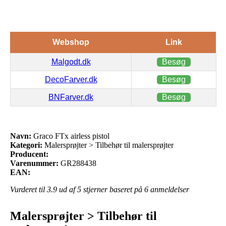
Webshop
Link
Malgodt.dk
Besøg
DecoFarver.dk
Besøg
BNFarver.dk
Besøg
Navn:
Graco FTx airless pistol
Kategori:
Malersprøjter > Tilbehør til malersprøjter
Producent:
Varenummer:
GR288438
EAN:
Vurderet til
3.9
ud af 5 stjerner baseret på
6
anmeldelser
Malersprøjter > Tilbehør til