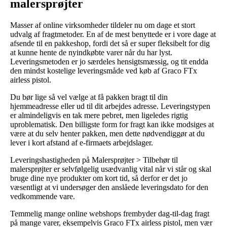
malersprøjter
Masser af online virksomheder tildeler nu om dage et stort
udvalg af fragtmetoder. En af de mest benyttede er i vore dage at
afsende til en pakkeshop, fordi det så er super fleksibelt for dig
at kunne hente de nyindkøbte varer når du har lyst.
Leveringsmetoden er jo særdeles hensigtsmæssig, og tit endda
den mindst kostelige leveringsmåde ved køb af Graco FTx
airless pistol.
Du bør lige så vel vælge at få pakken bragt til din
hjemmeadresse eller ud til dit arbejdes adresse. Leveringstypen
er almindeligvis en tak mere pebret, men ligeledes rigtig
uproblematisk. Den billigste form for fragt kan ikke modsiges at
være at du selv henter pakken, men dette nødvendiggør at du
lever i kort afstand af e-firmaets arbejdslager.
Leveringshastigheden på Malersprøjter > Tilbehør til
malersprøjter er selvfølgelig usædvanlig vital når vi står og skal
bruge dine nye produkter om kort tid, så derfor er det jo
væsentligt at vi undersøger den anslåede leveringsdato for den
vedkommende vare.
Temmelig mange online webshops frembyder dag-til-dag fragt
på mange varer, eksempelvis Graco FTx airless pistol, men vær