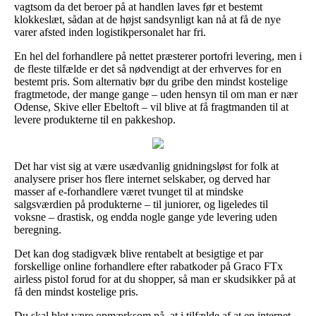
vagtsom da det beroer på at handlen laves før et bestemt
klokkeslæt, sådan at de højst sandsynligt kan nå at få de nye
varer afsted inden logistikpersonalet har fri.
En hel del forhandlere på nettet præsterer portofri levering, men i
de fleste tilfælde er det så nødvendigt at der erhverves for en
bestemt pris. Som alternativ bør du gribe den mindst kostelige
fragtmetode, der mange gange – uden hensyn til om man er nær
Odense, Skive eller Ebeltoft – vil blive at få fragtmanden til at
levere produkterne til en pakkeshop.
Det har vist sig at være usædvanlig gnidningsløst for folk at
analysere priser hos flere internet selskaber, og derved har
masser af e-forhandlere været tvunget til at mindske
salgsværdien på produkterne – til juniorer, og ligeledes til
voksne – drastisk, og endda nogle gange yde levering uden
beregning.
Det kan dog stadigvæk blive rentabelt at besigtige et par
forskellige online forhandlere efter rabatkoder på Graco FTx
airless pistol forud for at du shopper, så man er skudsikker på at
få den mindst kostelige pris.
Du skal blot være opmærksom på, at i tilfælde af at en internet