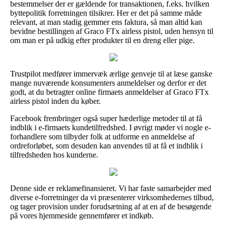
bestemmelser der er gældende for transaktionen, f.eks. hvilken
byttepolitik forretningen tilsikrer. Her er det på samme måde
relevant, at man stadig gemmer ens faktura, så man altid kan
bevidne bestillingen af Graco FTx airless pistol, uden hensyn til
om man er på udkig efter produkter til en dreng eller pige.
Trustpilot medfører immervæk ærlige genveje til at læse ganske
mange nuværende konsumenters anmeldelser og derfor er det
godt, at du betragter online firmaets anmeldelser af Graco FTx
airless pistol inden du køber.
Facebook frembringer også super hæderlige metoder til at få
indblik i e-firmaets kundetilfredshed. I øvrigt møder vi nogle e-
forhandlere som tilbyder folk at udforme en anmeldelse af
ordreforløbet, som desuden kan anvendes til at få et indblik i
tilfredsheden hos kunderne.
Denne side er reklamefinansieret. Vi har faste samarbejder med
diverse e-forretninger da vi præsenterer virksomhedernes tilbud,
og tager provision under forudsætning af at en af de besøgende
på vores hjemmeside gennemfører et indkøb.