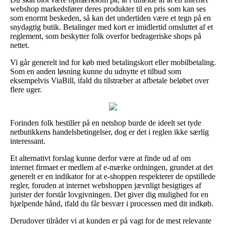
webshop markedsfører deres produkter til en pris som kan ses
som enormt beskeden, så kan det undertiden være et tegn på en
snydagtig butik. Betalinger med kort er imidlertid omsluttet af et
reglement, som beskytter folk overfor bedrageriske shops på
nettet.
Vi går generelt ind for køb med betalingskort eller mobilbetaling.
Som en anden løsning kunne du udnytte et tilbud som
eksempelvis ViaBill, ifald du tilstræber at afbetale beløbet over
flere uger.
Forinden folk bestiller på en netshop burde de ideelt set tyde
netbutikkens handelsbetingelser, dog er det i reglen ikke særlig
interessant.
Et alternativt forslag kunne derfor være at finde ud af om
internet firmaet er medlem af e-mærke ordningen, grundet at det
generelt er en indikator for at e-shoppen respekterer de opstillede
regler, foruden at internet webshoppen jævnligt besigtiges af
jurister der forstår lovgivningen. Det giver dig mulighed for en
hjælpende hånd, ifald du får besvær i processen med dit indkøb.
Derudover tilråder vi at kunden er på vagt for de mest relevante