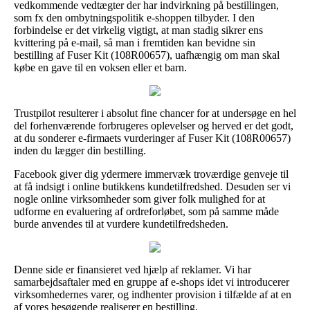
vedkommende vedtægter der har indvirkning på bestillingen,
som fx den ombytningspolitik e-shoppen tilbyder. I den
forbindelse er det virkelig vigtigt, at man stadig sikrer ens
kvittering på e-mail, så man i fremtiden kan bevidne sin
bestilling af Fuser Kit (108R00657), uafhængig om man skal
købe en gave til en voksen eller et barn.
Trustpilot resulterer i absolut fine chancer for at undersøge en hel
del forhenværende forbrugeres oplevelser og herved er det godt,
at du sonderer e-firmaets vurderinger af Fuser Kit (108R00657)
inden du lægger din bestilling.
Facebook giver dig ydermere immervæk troværdige genveje til
at få indsigt i online butikkens kundetilfredshed. Desuden ser vi
nogle online virksomheder som giver folk mulighed for at
udforme en evaluering af ordreforløbet, som på samme måde
burde anvendes til at vurdere kundetilfredsheden.
Denne side er finansieret ved hjælp af reklamer. Vi har
samarbejdsaftaler med en gruppe af e-shops idet vi introducerer
virksomhedernes varer, og indhenter provision i tilfælde af at en
af vores besøgende realiserer en bestilling.