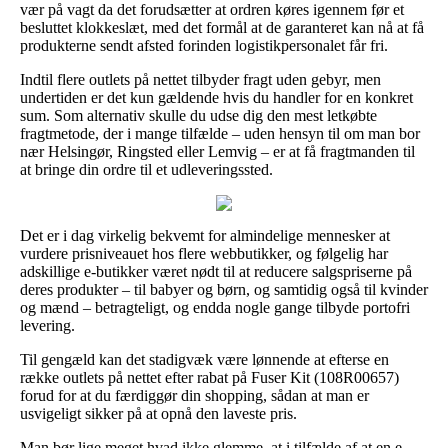
vær på vagt da det forudsætter at ordren køres igennem før et
besluttet klokkeslæt, med det formål at de garanteret kan nå at få
produkterne sendt afsted forinden logistikpersonalet får fri.
Indtil flere outlets på nettet tilbyder fragt uden gebyr, men
undertiden er det kun gældende hvis du handler for en konkret
sum. Som alternativ skulle du udse dig den mest letkøbte
fragtmetode, der i mange tilfælde – uden hensyn til om man bor
nær Helsingør, Ringsted eller Lemvig – er at få fragtmanden til
at bringe din ordre til et udleveringssted.
Det er i dag virkelig bekvemt for almindelige mennesker at
vurdere prisniveauet hos flere webbutikker, og følgelig har
adskillige e-butikker været nødt til at reducere salgspriserne på
deres produkter – til babyer og børn, og samtidig også til kvinder
og mænd – betragteligt, og endda nogle gange tilbyde portofri
levering.
Til gengæld kan det stadigvæk være lønnende at efterse en
række outlets på nettet efter rabat på Fuser Kit (108R00657)
forud for at du færdiggør din shopping, sådan at man er
usvigeligt sikker på at opnå den laveste pris.
Man bør lige meget hvad ikke glemme, at i tilfælde af at en e-