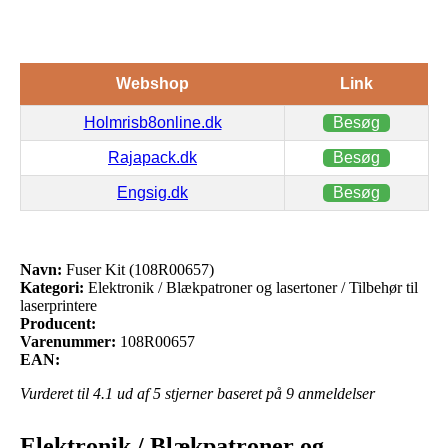
Webshop
Link
Holmrisb8online.dk
Besøg
Rajapack.dk
Besøg
Engsig.dk
Besøg
Navn:
Fuser Kit (108R00657)
Kategori:
Elektronik / Blækpatroner og lasertoner / Tilbehør til
laserprintere
Producent:
Varenummer:
108R00657
EAN:
Vurderet til
4.1
ud af 5 stjerner baseret på
9
anmeldelser
Elektronik / Blækpatroner og