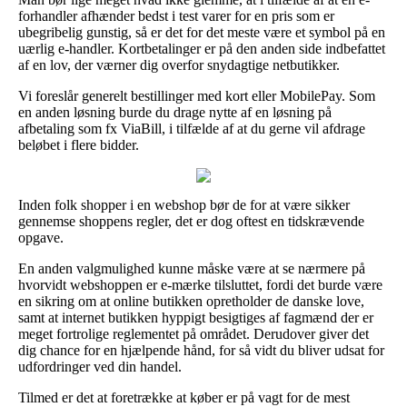
forhandler afhænder bedst i test varer for en pris som er
ubegribelig gunstig, så er det for det meste være et symbol på en
uærlig e-handler. Kortbetalinger er på den anden side indbefattet
af en lov, der værner dig overfor snydagtige netbutikker.
Vi foreslår generelt bestillinger med kort eller MobilePay. Som
en anden løsning burde du drage nytte af en løsning på
afbetaling som fx ViaBill, i tilfælde af at du gerne vil afdrage
beløbet i flere bidder.
Inden folk shopper i en webshop bør de for at være sikker
gennemse shoppens regler, det er dog oftest en tidskrævende
opgave.
En anden valgmulighed kunne måske være at se nærmere på
hvorvidt webshoppen er e-mærke tilsluttet, fordi det burde være
en sikring om at online butikken opretholder de danske love,
samt at internet butikken hyppigt besigtiges af fagmænd der er
meget fortrolige reglementet på området. Derudover giver det
dig chance for en hjælpende hånd, for så vidt du bliver udsat for
udfordringer ved din handel.
Tilmed er det at foretrække at køber er på vagt for de mest