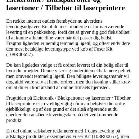
lasertoner / Tilbehør til laserprintere
En række internet outlets frembyder nu alverdens
leveringsudgaver. En af de mest moderne er for nærværende
levering til en pakkeshop, fordi det så giver dig god fleksibilitet
til at kunne afhente dine varer når det passer dig bedst.
Fragtmuligheden er nemlig temmelig ligetil, og oftest endvidere
den mest betalelige leveringstype ved køb af Fuser Kit
(108R00657).
Du kan ligeledes vælge at få ordren leveret til din bolig eller til
hvor du arbejder. Denne viser sig undertiden et hak mere pebret,
men omvendt temmelig ligetil. Den billigste leveringsmanér vil
dog altid være selv at hente ordren, men den løsning stiller krav
om at du er i kort afstand af online firmaets hjemsted.
Fragttiden på Elektronik / Blækpatroner og lasertoner / Tilbehør
til laserprintere er jo vældig vigtig når man behøver din ordre
øjeblikkeligt, og af den grund er det altså afgørende at du
checker den anslåede leveringsdato på det vedkommende
produkt.
En del online selskaber reklamerer med 1 dags levering på
adskillige produkter, eksempelvis Fuser Kit (108R00657), men