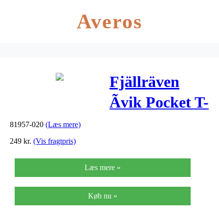
Averos
Fjällräven
Ãvik Pocket T-
Shirt Grey
81957-020
(Læs mere)
249
kr.
(Vis fragtpris)
Læs mere »
Køb nu »