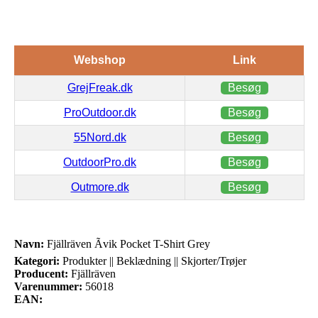
Webshop
Link
GrejFreak.dk
Besøg
ProOutdoor.dk
Besøg
55Nord.dk
Besøg
OutdoorPro.dk
Besøg
Outmore.dk
Besøg
Navn:
Fjällräven Ãvik Pocket T-Shirt Grey
Kategori:
Produkter || Beklædning || Skjorter/Trøjer
Producent:
Fjällräven
Varenummer:
56018
EAN: