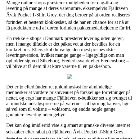
Mange online shops præsterer muligheden for dag-til-dag
levering på mange af deres varenumre, eksempelvis Fjällräven
Ãvik Pocket T-Shirt Grey, der dog beroer på at orden realiseres
forinden et bestemt klokkeslæt, så de har en chance for at nå at
få produkterne ud af døren forinden pakkemedarbejderne får fri.
En række e-shops i Danmark præsterer levering uden gebyr,
men i mange tilfælde er det påkrævet at der bestilles for en
konkret pris. Ellers skal du vælge den mest prisbevidste
leveringsversion, hvilket mange gange – ligegyldigt om man
opholder sig ved Silkeborg, Frederiksværk eller Fredensborg –
vil blive at få dem til at køre varerne til en pakkeshop.
Det er jo efterhånden ret gnidningsløst for almindelige
mennesker at vurdere prisniveauet på forskellige forretninger på
nettet, og ergo har mange Fjällräven e-butikker set sig tvunget til
at mindske udsalgspriserne på varerne – til børn og babyer, lige
så vel som til voksne – voldsomt, og endda nogle gange
garantere levering uden gebyr.
Det kan dog imidlertid vise sig smart at granske diverse internet
selskaber efter rabat på Fjällräven Ãvik Pocket T-Shirt Grey