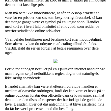
forinden du gennemfører dit køb, så man er sikker på at modtage
den mindst kostelige pris.
Man må bare ikke undervurdere, at når en e-shop afsætter en
vare for en pris der kan ses som besynderligt favorabel, så kan
det mange gange være et symbol på en uægte shop. Handler
med kort er i hvert fald omsluttet af et lovbud, som redder os
overfor svindlende online selskaber.
Vi anbefaler bestillinger med betalingskort eller mobilbetaling.
Som alternativ kan du udnytte et afbetalingstilbud fra f.eks.
ViaBill, ifald du ser en fordel i at betale regningen over flere
uger.
Forud for at nogen bestiller på en Fjällräven internet handler bør
man i reglen se på netbutikkens regler, dog er det naturligvis
ikke særlig spændende.
Et andet alternativ kan være at efterse hvorvidt e-handlen er
medlem af e-mærke ordningen, fordi det kan være et bevis på at
online butikken forstår den officielle danske lovgivning, samt at
den undertiden tilses af eksperter der har indsigt i de gældende
love. Desuden giver det dig anledning til at blive assisteret, hvis
du får besvær i processen med din bestilling.