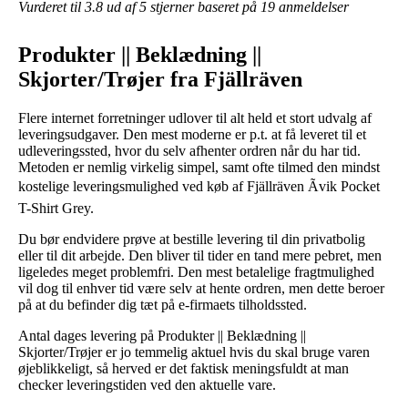
Vurderet til
3.8
ud af 5 stjerner baseret på
19
anmeldelser
Produkter || Beklædning ||
Skjorter/Trøjer fra Fjällräven
Flere internet forretninger udlover til alt held et stort udvalg af
leveringsudgaver. Den mest moderne er p.t. at få leveret til et
udleveringssted, hvor du selv afhenter ordren når du har tid.
Metoden er nemlig virkelig simpel, samt ofte tilmed den mindst
kostelige leveringsmulighed ved køb af Fjällräven Ãvik Pocket
T-Shirt Grey.
Du bør endvidere prøve at bestille levering til din privatbolig
eller til dit arbejde. Den bliver til tider en tand mere pebret, men
ligeledes meget problemfri. Den mest betalelige fragtmulighed
vil dog til enhver tid være selv at hente ordren, men dette beroer
på at du befinder dig tæt på e-firmaets tilholdssted.
Antal dages levering på Produkter || Beklædning ||
Skjorter/Trøjer er jo temmelig aktuel hvis du skal bruge varen
øjeblikkeligt, så herved er det faktisk meningsfuldt at man
checker leveringstiden ved den aktuelle vare.