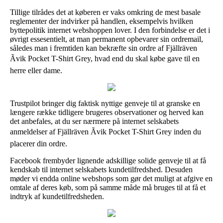
Tillige tilrådes det at køberen er vaks omkring de mest basale
reglementer der indvirker på handlen, eksempelvis hvilken
byttepolitik internet webshoppen lover. I den forbindelse er det i
øvrigt essesentielt, at man permanent opbevarer sin ordremail,
således man i fremtiden kan bekræfte sin ordre af Fjällräven
Ãvik Pocket T-Shirt Grey, hvad end du skal købe gave til en
herre eller dame.
Trustpilot bringer dig faktisk nyttige genveje til at granske en
længere række tidligere brugeres observationer og herved kan
det anbefales, at du ser nærmere på internet selskabets
anmeldelser af Fjällräven Ãvik Pocket T-Shirt Grey inden du
placerer din ordre.
Facebook frembyder lignende adskillige solide genveje til at få
kendskab til internet selskabets kundetilfredshed. Desuden
møder vi endda online webshops som gør det muligt at afgive en
omtale af deres køb, som på samme måde må bruges til at få et
indtryk af kundetilfredsheden.