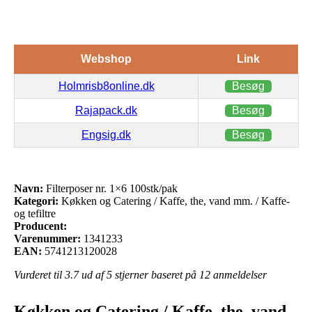
Webshop
Link
Holmrisb8online.dk
Besøg
Rajapack.dk
Besøg
Engsig.dk
Besøg
Navn:
Filterposer nr. 1×6 100stk/pak
Kategori:
Køkken og Catering / Kaffe, the, vand mm. / Kaffe-
og tefiltre
Producent:
Varenummer:
1341233
EAN:
5741213120028
Vurderet til
3.7
ud af 5 stjerner baseret på
12
anmeldelser
Køkken og Catering / Kaffe, the, vand