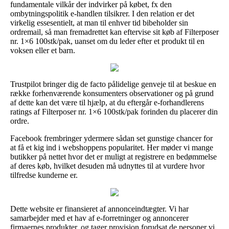
fundamentale vilkår der indvirker på købet, fx den
ombytningspolitik e-handlen tilsikrer. I den relation er det
virkelig essesentielt, at man til enhver tid bibeholder sin
ordremail, så man fremadrettet kan eftervise sit køb af Filterposer
nr. 1×6 100stk/pak, uanset om du leder efter et produkt til en
voksen eller et barn.
Trustpilot bringer dig de facto pålidelige genveje til at beskue en
række forhenværende konsumenters observationer og på grund
af dette kan det være til hjælp, at du eftergår e-forhandlerens
ratings af Filterposer nr. 1×6 100stk/pak forinden du placerer din
ordre.
Facebook frembringer ydermere sådan set gunstige chancer for
at få et kig ind i webshoppens popularitet. Her møder vi mange
butikker på nettet hvor det er muligt at registrere en bedømmelse
af deres køb, hvilket desuden må udnyttes til at vurdere hvor
tilfredse kunderne er.
Dette website er finansieret af annonceindtægter. Vi har
samarbejder med et hav af e-forretninger og annoncerer
firmaernes produkter, og tager provision forudsat de personer vi