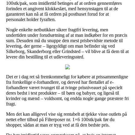
100stk/pak, som imidlertid betinges af at ordren gennemføres
forinden et angivent klokkeslæt, med hensynstagen til at de
garanteret kan nå at få ordren på posthuset forud for at
personalet holder fyraften.
Nogle enkelte netbutikker sikrer fragtfri levering, men
undertiden under forudsætning af at man indkøber for en præcis
sum. Desuden må du snuppe den mest prisbevidste metode til
levering, der gerne – ligegyldigt om man befinder sig ved
Silkeborg, Skanderborg eller Grindsted – vil blive at få dem til at
levere din bestilling til et udleveringssted.
Det er i dag ret så fremkommeligt for købere at prissammenligne
fra forskellige e-forhandlere, og derved har flertallet af e-
forhandlere været tvunget til at tvinge prisniveauet på specielt
deres bedst i test produkter – til børn og babyer, og ligeså til
kvinder og mænd – voldsomt, og endda nogle gange præstere fri
fragt.
Men det kan alligevel vise sig rentabelt at tjekke visse outlets på
nettet efter tilbud på Filterposer nr. 1×6 100stk/pak før du
shopper, sådan at man er tryg ved at få den bedste pris.