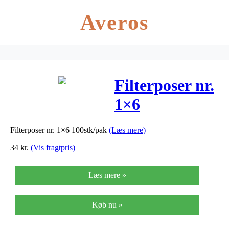
Averos
Filterposer nr.
1×6
100stk/pak
Filterposer nr. 1×6 100stk/pak
(Læs mere)
34
kr.
(Vis fragtpris)
Læs mere »
Køb nu »