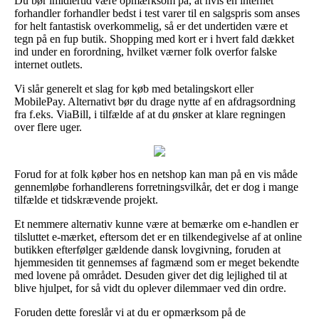
Du bør imidlertid være opmærksom på, at hvis en internet
forhandler forhandler bedst i test varer til en salgspris som anses
for helt fantastisk overkommelig, så er det undertiden være et
tegn på en fup butik. Shopping med kort er i hvert fald dækket
ind under en forordning, hvilket værner folk overfor falske
internet outlets.
Vi slår generelt et slag for køb med betalingskort eller
MobilePay. Alternativt bør du drage nytte af en afdragsordning
fra f.eks. ViaBill, i tilfælde af at du ønsker at klare regningen
over flere uger.
Forud for at folk køber hos en netshop kan man på en vis måde
gennemløbe forhandlerens forretningsvilkår, det er dog i mange
tilfælde et tidskrævende projekt.
Et nemmere alternativ kunne være at bemærke om e-handlen er
tilsluttet e-mærket, eftersom det er en tilkendegivelse af at online
butikken efterfølger gældende dansk lovgivning, foruden at
hjemmesiden tit gennemses af fagmænd som er meget bekendte
med lovene på området. Desuden giver det dig lejlighed til at
blive hjulpet, for så vidt du oplever dilemmaer ved din ordre.
Foruden dette foreslår vi at du er opmærksom på de