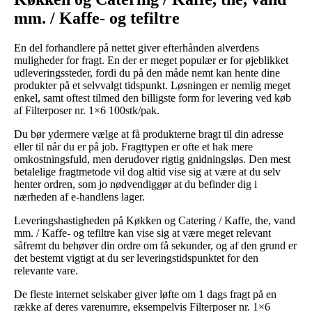
mm. / Kaffe- og tefiltre
En del forhandlere på nettet giver efterhånden alverdens
muligheder for fragt. En der er meget populær er for øjeblikket
udleveringssteder, fordi du på den måde nemt kan hente dine
produkter på et selvvalgt tidspunkt. Løsningen er nemlig meget
enkel, samt oftest tilmed den billigste form for levering ved køb
af Filterposer nr. 1×6 100stk/pak.
Du bør ydermere vælge at få produkterne bragt til din adresse
eller til når du er på job. Fragttypen er ofte et hak mere
omkostningsfuld, men derudover rigtig gnidningsløs. Den mest
betalelige fragtmetode vil dog altid vise sig at være at du selv
henter ordren, som jo nødvendiggør at du befinder dig i
nærheden af e-handlens lager.
Leveringshastigheden på Køkken og Catering / Kaffe, the, vand
mm. / Kaffe- og tefiltre kan vise sig at være meget relevant
såfremt du behøver din ordre om få sekunder, og af den grund er
det bestemt vigtigt at du ser leveringstidspunktet for den
relevante vare.
De fleste internet selskaber giver løfte om 1 dags fragt på en
række af deres varenumre, eksempelvis Filterposer nr. 1×6