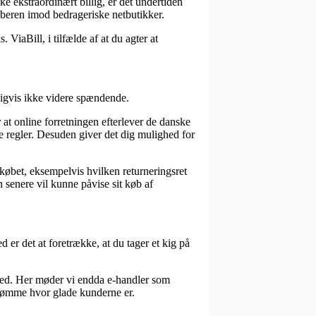
e ekstraordinært billig, er det undertiden
beren imod bedrageriske netbutikker.
ViaBill, i tilfælde af at du agter at
ligvis ikke videre spændende.
at online forretningen efterlever de danske
de regler. Desuden giver det dig mulighed for
købet, eksempelvis hvilken returneringsret
 senere vil kunne påvise sit køb af
er det at foretrække, at du tager et kig på
shed. Her møder vi endda e-handler som
edømme hvor glade kunderne er.