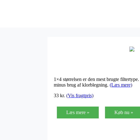
1×4 størrelsen er den mest brugte filtertype
minus brug af klorblegning.
(Læs mere)
33
kr.
(Vis fragtpris)
Læs mere »
Køb nu »