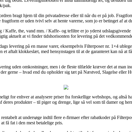
er dig bedst. Leveringsmetoden er altså ualmindeligt let, og desuden ti
tk/pak.
n bragt hjem til din privatadresse eller til når du er på job. Fragtforme
fragtform er uden tvivl selv at hente varerne, som jo er betinget af at d
 Kaffe, the, vand mm. / Kaffe- og tefiltre er jo yderst udslagsgivende i 
rigtig aktuelt at vi finder tidshorisonten for levering på det vedkommend
ags levering på en masse varer, eksempelvis Filterposer nr. 1×4 ubleg
n et aftalt klokkeslæt, med hensynstagen til at de garanteret kan nå at f
vering uden omkostninger, men i de fleste tilfælde kræver det at man ind
, der gerne – hvad end du opholder sig tæt på Næstved, Slagelse eller Hu
igt for enhver at analysere priser fra forskellige webshops, og altså ha
 deres produkter – til piger og drenge, lige så vel som til damer og her
entabelt at undersøge indtil flere e-firmaer efter rabatkoder på Filterp
t få fat i den mest betalelige pris.