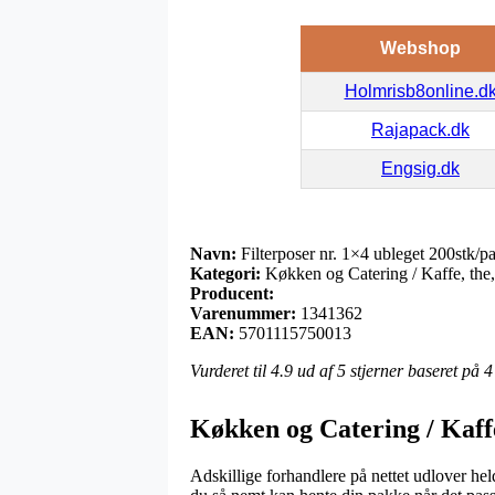
Webshop
Holmrisb8online.d
Rajapack.dk
Engsig.dk
Navn:
Filterposer nr. 1×4 ubleget 200stk/p
Kategori:
Køkken og Catering / Kaffe, the, 
Producent:
Varenummer:
1341362
EAN:
5701115750013
Vurderet til
4.9
ud af 5 stjerner baseret på
4
Køkken og Catering / Kaffe
Adskillige forhandlere på nettet udlover hel