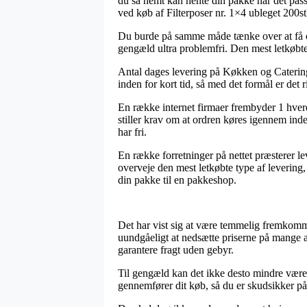
du så nemt kan hente din pakke når det pass
ved køb af Filterposer nr. 1×4 ubleget 200s
Du burde på samme måde tænke over at få ordre
gengæld ultra problemfri. Den mest letkøbte 
Antal dages levering på Køkken og Catering /
inden for kort tid, så med det formål er det 
En række internet firmaer frembyder 1 hverd
stiller krav om at ordren køres igennem inde
har fri.
En række forretninger på nettet præsterer le
overveje den mest letkøbte type af levering
din pakke til en pakkeshop.
Det har vist sig at være temmelig fremkommel
uundgåeligt at nedsætte priserne på mange af
garantere fragt uden gebyr.
Til gengæld kan det ikke desto mindre være r
gennemfører dit køb, så du er skudsikker på a