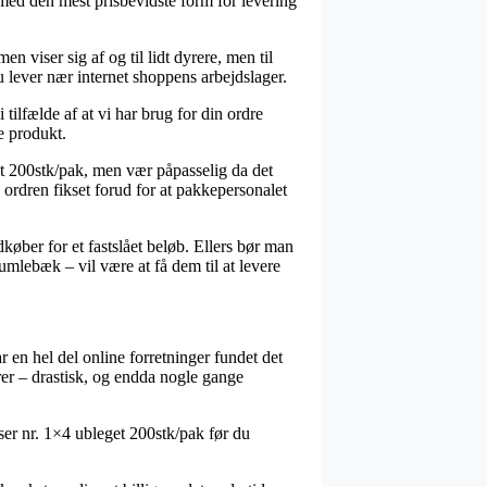
lmed den mest prisbevidste form for levering
n viser sig af og til lidt dyrere, men til
u lever nær internet shoppens arbejdslager.
tilfælde af at vi har brug for din ordre
e produkt.
et 200stk/pak, men vær påpasselig da det
å ordren fikset forud for at pakkepersonalet
køber for et fastslået beløb. Ellers bør man
mlebæk – vil være at få dem til at levere
r en hel del online forretninger fundet det
rer – drastisk, og endda nogle gange
oser nr. 1×4 ubleget 200stk/pak før du