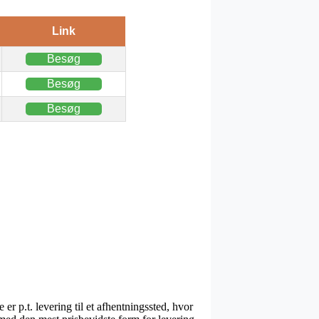
Link
Besøg
Besøg
Besøg
r p.t. levering til et afhentningssted, hvor