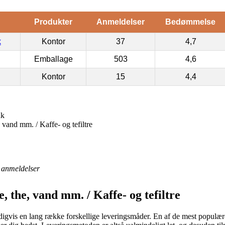
Produkter
Anmeldelser
Bedømmelse
k
Kontor
37
4,7
Emballage
503
4,6
Kontor
15
4,4
ak
vand mm. / Kaffe- og tefiltre
anmeldelser
, the, vand mm. / Kaffe- og tefiltre
digvis en lang række forskellige leveringsmåder. En af de mest populære e