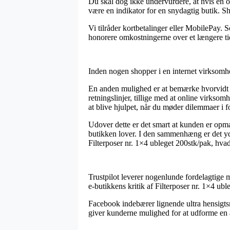
Du skal dog ikke undervurdere, at hvis en on
være en indikator for en snydagtig butik. 
Vi tilråder kortbetalinger eller MobilePay. S
honorere omkostningerne over et længere t
Inden nogen shopper i en internet virksomhe
En anden mulighed er at bemærke hvorvidt on
retningslinjer, tillige med at online virkso
at blive hjulpet, når du møder dilemmaer i 
Udover dette er det smart at kunden er opm
butikken lover. I den sammenhæng er det yde
Filterposer nr. 1×4 ubleget 200stk/pak, hvad 
Trustpilot leverer nogenlunde fordelagtige 
e-butikkens kritik af Filterposer nr. 1×4 ubl
Facebook indebærer lignende ultra hensigts
giver kunderne mulighed for at udforme en 