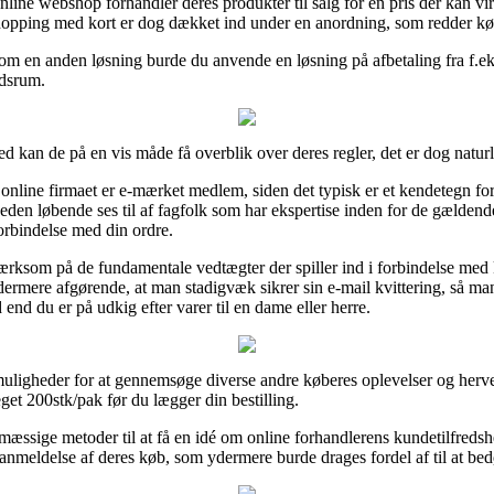
line webshop forhandler deres produkter til salg for en pris der kan virk
Shopping med kort er dog dækket ind under en anordning, som redder kø
om en anden løsning burde du anvende en løsning på afbetaling fra f.eks. 
idsrum.
d kan de på en vis måde få overblik over deres regler, det er dog natur
line firmaet er e-mærket medlem, siden det typisk er et kendetegn for 
mheden løbende ses til af fagfolk som har ekspertise inden for de gælden
forbindelse med din ordre.
ærksom på de fundamentale vedtægter der spiller ind i forbindelse med 
rmere afgørende, at man stadigvæk sikrer sin e-mail kvittering, så man
end du er på udkig efter varer til en dame eller herre.
muligheder for at gennemsøge diverse andre køberes oplevelser og herved 
eget 200stk/pak før du lægger din bestilling.
mæssige metoder til at få en idé om online forhandlerens kundetilfred
anmeldelse af deres køb, som ydermere burde drages fordel af til at b