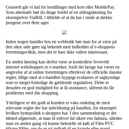
Generelt går vi ind for bestillinger med kort eller MobilePay.
Som alternativ bør du drage fordel af en afdragsløsning fra
eksempelvis ViaBill, i tilfælde af at du har i sinde at dække
pengene over flere uger.
Inden nogen handler hos en webbutik bør man for at være på
den sikre side gøre sig bekendt med indholdet af e-shoppens
forretningsvilkår, men det er bare ikke videre interessant.
En anden løsning kan derfor være at kontrollere hvorvidt
internet webshoppen er e-mærket, fordi det længe har været en
angivelse af at online forretningen efterlever de officielle danske
regler, tillige med at e-handlen hyppigt evalueres af sagkyndige
som er meget fortrolige de gældende regulativer. Dette er
desuden en god mulighed for at få assistance, såfremt du får
problemer med din shopping.
Yderligere er det godt at kunden er vaks omkring de mest
relevante regler der har indvirkning på handlen, for eksempel
hvilken byttepolitik e-shoppen har. I den sammenhæng er det
tilmed afgørende, at man til enhver tid sikrer ens faktura, således
man en anden gang vil kunne bekræfte sit køb af Film PVC
60cmx300m, om du er på indkøb til en kvinde eller mand.