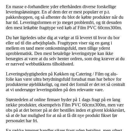
En masse e-forhandlere yder efterhånden diverse forskellige
leveringsløsninger. En af dem der er mest populær er p.t.
pakkeshoppen, og så afhenter du blot de købte produkter når du
har tid. Leveringsformen er jo meget problemfri, og tit desuden
den mest letkøbte fragttype ved køb af Film PVC 60cmx300m.
Du bør ligeledes udse dig at vælge at få leveret til hvor du bor
eller ud til din arbejdsplads. Fragttypen viser sig en gang i
mellem en tand mere omkostningsfuld, men tillige yderst
uproblematisk. Den mest betalelige leveringstype kan ikke
benægtes at være at du selv henter ordren, som dog kræver at du
er nærved webbutikkens tilholdssted.
Leveringsdygtigheden på Køkken og Catering / Film og alu-
folie kan være ultra betydningsfuld forudsat man har behov for
produkterne øjeblikkeligt, og med det formål er det ret så centralt
at vi undersøger leveringstiden på den relevante vare.
Størstedelen af online firmaer byder på 1 dags fragt på en lang
række produkter, eksempelvis Film PVC 60cmx300m, men vær
obs på at det beroer på at der bestilles inden et givent klokkeslæt,
så at de har mulighed for at nå at få dit nye produkt fikset før
personalet har fri.
En række internet handler sikrer fragt uden betaling, men oftest