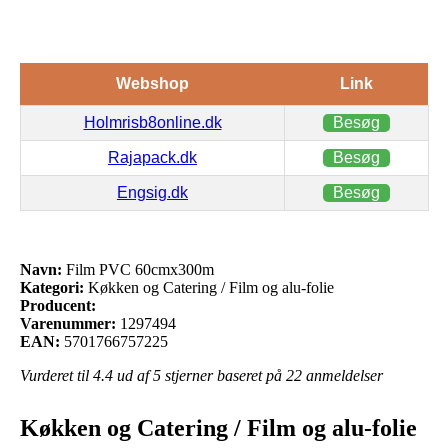
Webshop
Link
Holmrisb8online.dk
Besøg
Rajapack.dk
Besøg
Engsig.dk
Besøg
Navn:
Film PVC 60cmx300m
Kategori:
Køkken og Catering / Film og alu-folie
Producent:
Varenummer:
1297494
EAN:
5701766757225
Vurderet til
4.4
ud af 5 stjerner baseret på
22
anmeldelser
Køkken og Catering / Film og alu-folie