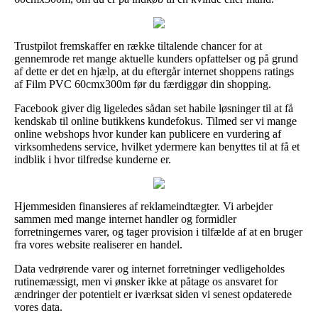
Trustpilot fremskaffer en række tiltalende chancer for at
gennemrode ret mange aktuelle kunders opfattelser og på grund
af dette er det en hjælp, at du eftergår internet shoppens ratings
af Film PVC 60cmx300m før du færdiggør din shopping.
Facebook giver dig ligeledes sådan set habile løsninger til at få
kendskab til online butikkens kundefokus. Tilmed ser vi mange
online webshops hvor kunder kan publicere en vurdering af
virksomhedens service, hvilket ydermere kan benyttes til at få et
indblik i hvor tilfredse kunderne er.
Hjemmesiden finansieres af reklameindtægter. Vi arbejder
sammen med mange internet handler og formidler
forretningernes varer, og tager provision i tilfælde af at en bruger
fra vores website realiserer en handel.
Data vedrørende varer og internet forretninger vedligeholdes
rutinemæssigt, men vi ønsker ikke at påtage os ansvaret for
ændringer der potentielt er iværksat siden vi senest opdaterede
vores data.