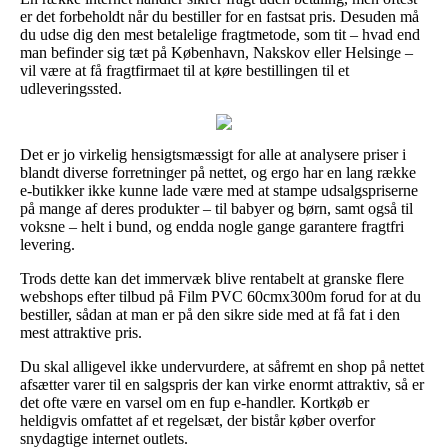
er det forbeholdt når du bestiller for en fastsat pris. Desuden må
du udse dig den mest betalelige fragtmetode, som tit – hvad end
man befinder sig tæt på København, Nakskov eller Helsinge –
vil være at få fragtfirmaet til at køre bestillingen til et
udleveringssted.
Det er jo virkelig hensigtsmæssigt for alle at analysere priser i
blandt diverse forretninger på nettet, og ergo har en lang række
e-butikker ikke kunne lade være med at stampe udsalgspriserne
på mange af deres produkter – til babyer og børn, samt også til
voksne – helt i bund, og endda nogle gange garantere fragtfri
levering.
Trods dette kan det immervæk blive rentabelt at granske flere
webshops efter tilbud på Film PVC 60cmx300m forud for at du
bestiller, sådan at man er på den sikre side med at få fat i den
mest attraktive pris.
Du skal alligevel ikke undervurdere, at såfremt en shop på nettet
afsætter varer til en salgspris der kan virke enormt attraktiv, så er
det ofte være en varsel om en fup e-handler. Kortkøb er
heldigvis omfattet af et regelsæt, der bistår køber overfor
snydagtige internet outlets.