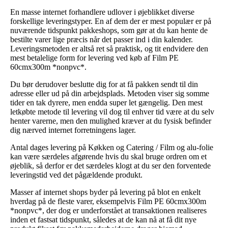
En masse internet forhandlere udlover i øjeblikket diverse
forskellige leveringstyper. En af dem der er mest populær er på
nuværende tidspunkt pakkeshops, som gør at du kan hente de
bestilte varer lige præcis når det passer ind i din kalender.
Leveringsmetoden er altså ret så praktisk, og tit endvidere den
mest betalelige form for levering ved køb af Film PE
60cmx300m *nonpvc*.
Du bør derudover beslutte dig for at få pakken sendt til din
adresse eller ud på din arbejdsplads. Metoden viser sig somme
tider en tak dyrere, men endda super let gængelig. Den mest
letkøbte metode til levering vil dog til enhver tid være at du selv
henter varerne, men den mulighed kræver at du fysisk befinder
dig nærved internet forretningens lager.
Antal dages levering på Køkken og Catering / Film og alu-folie
kan være særdeles afgørende hvis du skal bruge ordren om et
øjeblik, så derfor er det særdeles klogt at du ser den forventede
leveringstid ved det pågældende produkt.
Masser af internet shops byder på levering på blot en enkelt
hverdag på de fleste varer, eksempelvis Film PE 60cmx300m
*nonpvc*, der dog er underforstået at transaktionen realiseres
inden et fastsat tidspunkt, således at de kan nå at få dit nye