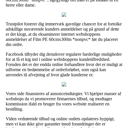
herre eller dame.
Trustpilot forærer dig immervæk gavnlige chancer for at fortolke
adskillige nuværende kunders anmeldelser og på grund af dette
er det klogt, at du eksaminerer internet webshoppens
anmeldelser af Film PE 60cmx300m *nonpvc* før du placerer
din ordre.
Facebook tilbyder dig derudover regulære hæderlige muligheder
for at få et kig ind i online webshoppens kundetilfredshed.
Foruden det er der endda online forhandlere hvor det er muligt at
udforme en bedømmelse af ordreforløbet, som også kan
anvendes til afvejning af hvor glade kunderne er.
Vores side finansieres af annonceindtægter. Vi hjælper masser af
webshops da vi promoverer firmaernes tilbud, og modtager
kommission ifald en bruger fra vores website realiserer en
bestilling.
Viden vedrørende tilbud og online outlets opdateres hyppigt,
men vi kan ikke give garantier imod forandringer der er