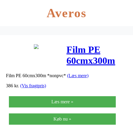
Averos
Film PE
60cmx300m
*nonpvc*
Film PE 60cmx300m *nonpvc*
(Læs mere)
386
kr.
(Vis fragtpris)
Læs mere »
Køb nu »