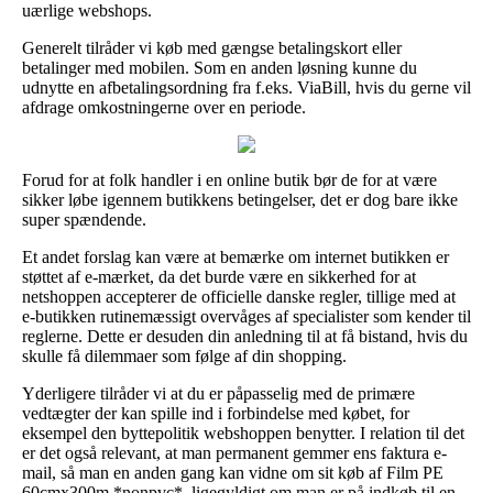
uærlige webshops.
Generelt tilråder vi køb med gængse betalingskort eller
betalinger med mobilen. Som en anden løsning kunne du
udnytte en afbetalingsordning fra f.eks. ViaBill, hvis du gerne vil
afdrage omkostningerne over en periode.
Forud for at folk handler i en online butik bør de for at være
sikker løbe igennem butikkens betingelser, det er dog bare ikke
super spændende.
Et andet forslag kan være at bemærke om internet butikken er
støttet af e-mærket, da det burde være en sikkerhed for at
netshoppen accepterer de officielle danske regler, tillige med at
e-butikken rutinemæssigt overvåges af specialister som kender til
reglerne. Dette er desuden din anledning til at få bistand, hvis du
skulle få dilemmaer som følge af din shopping.
Yderligere tilråder vi at du er påpasselig med de primære
vedtægter der kan spille ind i forbindelse med købet, for
eksempel den byttepolitik webshoppen benytter. I relation til det
er det også relevant, at man permanent gemmer ens faktura e-
mail, så man en anden gang kan vidne om sit køb af Film PE
60cmx300m *nonpvc*, ligegyldigt om man er på indkøb til en