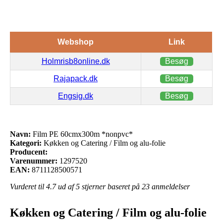
Webshop
Link
Holmrisb8online.dk
Besøg
Rajapack.dk
Besøg
Engsig.dk
Besøg
Navn:
Film PE 60cmx300m *nonpvc*
Kategori:
Køkken og Catering / Film og alu-folie
Producent:
Varenummer:
1297520
EAN:
8711128500571
Vurderet til
4.7
ud af 5 stjerner baseret på
23
anmeldelser
Køkken og Catering / Film og alu-folie