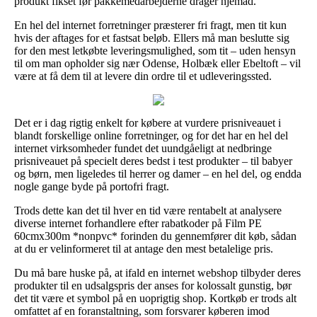
produkt fikset før pakkemedarbejderne drager hjemad.
En hel del internet forretninger præsterer fri fragt, men tit kun
hvis der aftages for et fastsat beløb. Ellers må man beslutte sig
for den mest letkøbte leveringsmulighed, som tit – uden hensyn
til om man opholder sig nær Odense, Holbæk eller Ebeltoft – vil
være at få dem til at levere din ordre til et udleveringssted.
Det er i dag rigtig enkelt for købere at vurdere prisniveauet i
blandt forskellige online forretninger, og for det har en hel del
internet virksomheder fundet det uundgåeligt at nedbringe
prisniveauet på specielt deres bedst i test produkter – til babyer
og børn, men ligeledes til herrer og damer – en hel del, og endda
nogle gange byde på portofri fragt.
Trods dette kan det til hver en tid være rentabelt at analysere
diverse internet forhandlere efter rabatkoder på Film PE
60cmx300m *nonpvc* forinden du gennemfører dit køb, sådan
at du er velinformeret til at antage den mest betalelige pris.
Du må bare huske på, at ifald en internet webshop tilbyder deres
produkter til en udsalgspris der anses for kolossalt gunstig, bør
det tit være et symbol på en uoprigtig shop. Kortkøb er trods alt
omfattet af en foranstaltning, som forsvarer køberen imod