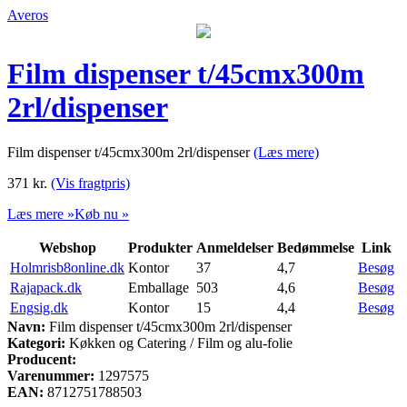
Averos
Film dispenser t/45cmx300m
2rl/dispenser
Film dispenser t/45cmx300m 2rl/dispenser
(Læs mere)
371
kr.
(Vis fragtpris)
Læs mere »
Køb nu »
Webshop
Produkter
Anmeldelser
Bedømmelse
Link
Holmrisb8online.dk
Kontor
37
4,7
Besøg
Rajapack.dk
Emballage
503
4,6
Besøg
Engsig.dk
Kontor
15
4,4
Besøg
Navn:
Film dispenser t/45cmx300m 2rl/dispenser
Kategori:
Køkken og Catering / Film og alu-folie
Producent:
Varenummer:
1297575
EAN:
8712751788503