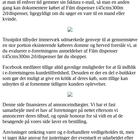
at man til enhver tid gemmer sin faktura e-mail, så man en anden
gang kan dokumentere købet af Film dispenser t/45cmx300m
2rl/dispenser, ligegyldigt om du søger en vare til en mand eller
kvinde.
Trustpilot tilbyder immervæk udmærkede genveje til at gennemstøve
en stor portion eksisterende køberes domme og herved foreslår vi, at
du evaluerer e-forretningens anmeldelser af Film dispenser
t/45cmx300m 2rl/dispenser før du shopper.
Facebook medfører tillige altid gavnlige muligheder for at få indblik
i e-forretningens kundetilfredshed. Desuden er der en del e-butikker
som gør det muligt at give en kritik af deres køb, som tillige kan
udnyttes til at fornemme tidligere kunders oplevelser.
Denne side finansieres af annonceindtægter. Vi har et fast
samarbejde med et hav af forretninger på nettet eftersom vi
annoncerer deres tilbud, og opnår honorar for så vidt en af de
besøgende på vores side laver en bestilling.
Anvisninger omkring varer og e-forhandlere vedligeholdes tit, men
vi tager ikke ansvar for justeringer der eventuelt er udarbejdet efter