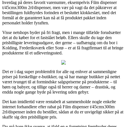
hverdag på deres favorit varenumre, eksempelvis Film dispenser
t/45cmx300m 2rl/dispenser, men vær på vagt da det påkræver at
bestillingen fuldbyrdes forinden et besluttet klokkeslæt, med det
formål at de garanteret kan nå at få produktet pakket inden
personalet holder fyraften.
Visse netshops byder på fri fragt, men i mange tilfælde forudsætter
det at du køber for et fastslået beløb. Ellers skulle du tage den
prisbilligste leveringsudgave, der gerne – uafhængig om du bor i
Kolding, Frederiksværk eller Sorø – er at få fragtfirmaet til at bringe
produkterne til et udleveringssted.
Det er i dag super problemfrit for alle og enhver at sammenligne
priser på forskellige e-butikker, og så har mange butikker på nettet
været tvunget til at formindske salgspriserne på produkterne – til
børn og babyer, og tillige også til herrer og damer – drastisk, og
endda nogle gange byde på levering uden gebyr.
Det kan imidlertid være rentabelt at sammenholde nogle enkelte
internet forhandlere efter rabat på Film dispenser t/45cmx300m
2rl/dispenser inden du bestiller, sådan at du er usvigeligt sikker på at
skaffe sig den prisbilligste pris.
Du må bare ikke overse, at ifald en e-forretning frembyder deres