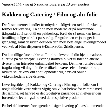
Vurderet til
4.7
ud af 5 stjerner baseret på
13
anmeldelser
Køkken og Catering / Film og alu-folie
De fleste internet handler frembyder heldigvis en række forskellige
former for levering. En af de mest moderne er på nuværende
tidspunkt at få sendt til en pakkeshop, fordi du så nemt kan hente
bestillingen lige når det passer dig. Fragtformen er jo meget let
gængelig, samt desuden desuden den mest betalelige leveringsmodel
ved køb af Film dispenser t/45cmx300m 2rl/dispenser.
Du kan tillige foretrække at få ordren leveret til din hjemmeadresse
eller ud på dit arbejde. Leveringsformen bliver til tider en anelse
dyrere, men ligeledes ualmindeligt bekvem. Den mest prisbevidste
fragtløsning vil dog i de fleste tilfælde være selv at hente ordren,
hvilket stiller krav om at du opholder dig nærved online
virksomhedens arbejdslager.
Leveringstiden på Køkken og Catering / Film og alu-folie kan i
nogle tilfælde være yderst vigtig om vi har behov for varerne med
det samme, og herved er det tydeligvis passende at vi efterser den
forventede leveringsdato ved det respektive produkt.
En hel del internet foretagender tilsiger levering på næstkommende