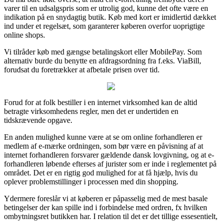
varer til en udsalgspris som er utrolig god, kunne det ofte være en
indikation på en snydagtig butik. Køb med kort er imidlertid dækket
ind under et regelsæt, som garanterer køberen overfor uoprigtige
online shops.
Vi tilråder køb med gængse betalingskort eller MobilePay. Som
alternativ burde du benytte en afdragsordning fra f.eks. ViaBill,
forudsat du foretrækker at afbetale prisen over tid.
Forud for at folk bestiller i en internet virksomhed kan de altid
betragte virksomhedens regler, men det er undertiden en
tidskrævende opgave.
En anden mulighed kunne være at se om online forhandleren er
medlem af e-mærke ordningen, som bør være en påvisning af at
internet forhandleren forsvarer gældende dansk lovgivning, og at e-
forhandleren løbende efterses af jurister som er inde i reglementet på
området. Det er en rigtig god mulighed for at få hjælp, hvis du
oplever problemstillinger i processen med din shopping.
Ydermere foreslår vi at køberen er påpasselig med de mest basale
betingelser der kan spille ind i forbindelse med ordren, fx hvilken
ombytningsret butikken har. I relation til det er det tillige essesentielt,