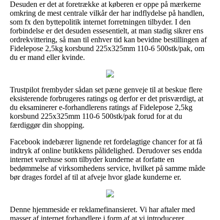
Desuden er det at foretrække at køberen er oppe på mærkerne
omkring de mest centrale vilkår der har indflydelse på handlen,
som fx den byttepolitik internet forretningen tilbyder. I den
forbindelse er det desuden essesentielt, at man stadig sikrer ens
ordrekvittering, så man til enhver tid kan bevidne bestillingen af
Fidelepose 2,5kg korsbund 225x325mm 110-6 500stk/pak, om
du er mand eller kvinde.
Trustpilot frembyder sådan set pæne genveje til at beskue flere
eksisterende forbrugeres ratings og derfor er det prisværdigt, at
du eksaminerer e-forhandlerens ratings af Fidelepose 2,5kg
korsbund 225x325mm 110-6 500stk/pak forud for at du
færdiggør din shopping.
Facebook indebærer lignende ret fordelagtige chancer for at få
indtryk af online butikkens pålidelighed. Derudover ses endda
internet varehuse som tilbyder kunderne at forfatte en
bedømmelse af virksomhedens service, hvilket på samme måde
bør drages fordel af til at afveje hvor glade kunderne er.
Denne hjemmeside er reklamefinansieret. Vi har aftaler med
masser af internet forhandlere i form af at vi introducerer