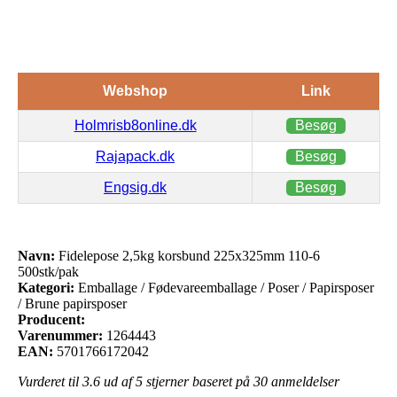
Webshop
Link
Holmrisb8online.dk
Besøg
Rajapack.dk
Besøg
Engsig.dk
Besøg
Navn:
Fidelepose 2,5kg korsbund 225x325mm 110-6
500stk/pak
Kategori:
Emballage / Fødevareemballage / Poser / Papirsposer
/ Brune papirsposer
Producent:
Varenummer:
1264443
EAN:
5701766172042
Vurderet til
3.6
ud af 5 stjerner baseret på
30
anmeldelser