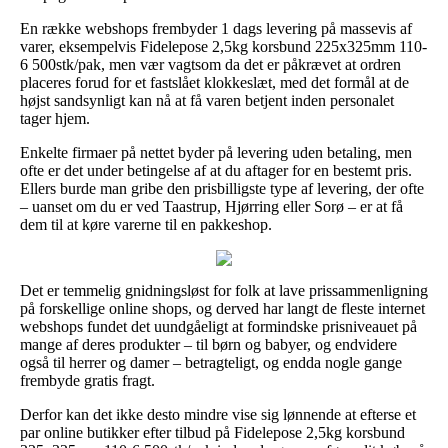
En række webshops frembyder 1 dags levering på massevis af
varer, eksempelvis Fidelepose 2,5kg korsbund 225x325mm 110-
6 500stk/pak, men vær vagtsom da det er påkrævet at ordren
placeres forud for et fastslået klokkeslæt, med det formål at de
højst sandsynligt kan nå at få varen betjent inden personalet
tager hjem.
Enkelte firmaer på nettet byder på levering uden betaling, men
ofte er det under betingelse af at du aftager for en bestemt pris.
Ellers burde man gribe den prisbilligste type af levering, der ofte
– uanset om du er ved Taastrup, Hjørring eller Sorø – er at få
dem til at køre varerne til en pakkeshop.
Det er temmelig gnidningsløst for folk at lave prissammenligning
på forskellige online shops, og derved har langt de fleste internet
webshops fundet det uundgåeligt at formindske prisniveauet på
mange af deres produkter – til børn og babyer, og endvidere
også til herrer og damer – betragteligt, og endda nogle gange
frembyde gratis fragt.
Derfor kan det ikke desto mindre vise sig lønnende at efterse et
par online butikker efter tilbud på Fidelepose 2,5kg korsbund