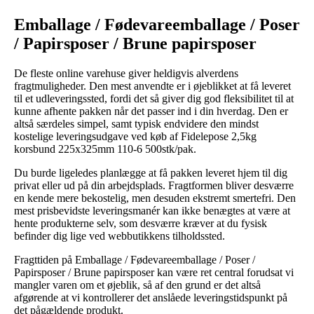
Emballage / Fødevareemballage / Poser
/ Papirsposer / Brune papirsposer
De fleste online varehuse giver heldigvis alverdens
fragtmuligheder. Den mest anvendte er i øjeblikket at få leveret
til et udleveringssted, fordi det så giver dig god fleksibilitet til at
kunne afhente pakken når det passer ind i din hverdag. Den er
altså særdeles simpel, samt typisk endvidere den mindst
kostelige leveringsudgave ved køb af Fidelepose 2,5kg
korsbund 225x325mm 110-6 500stk/pak.
Du burde ligeledes planlægge at få pakken leveret hjem til dig
privat eller ud på din arbejdsplads. Fragtformen bliver desværre
en kende mere bekostelig, men desuden ekstremt smertefri. Den
mest prisbevidste leveringsmanér kan ikke benægtes at være at
hente produkterne selv, som desværre kræver at du fysisk
befinder dig lige ved webbutikkens tilholdssted.
Fragttiden på Emballage / Fødevareemballage / Poser /
Papirsposer / Brune papirsposer kan være ret central forudsat vi
mangler varen om et øjeblik, så af den grund er det altså
afgørende at vi kontrollerer det anslåede leveringstidspunkt på
det pågældende produkt.