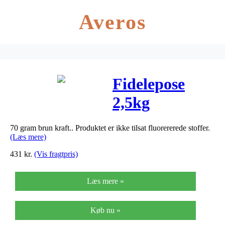
Averos
Fidelepose
2,5kg
korsbund
70 gram brun kraft.. Produktet er ikke tilsat fluorererede stoffer.
225x325mm
(Læs mere)
110-6
431
kr.
(Vis fragtpris)
500stk/pak
Læs mere »
Køb nu »