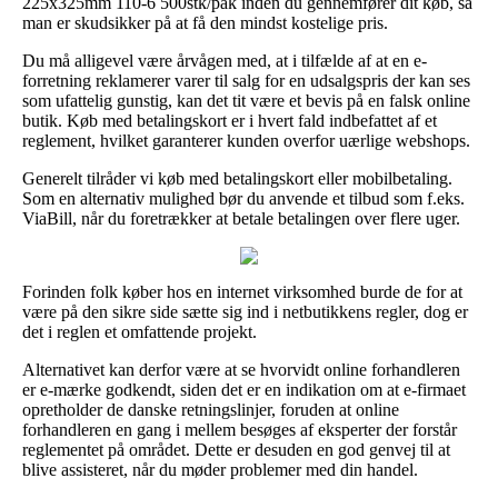
225x325mm 110-6 500stk/pak inden du gennemfører dit køb, så
man er skudsikker på at få den mindst kostelige pris.
Du må alligevel være årvågen med, at i tilfælde af at en e-
forretning reklamerer varer til salg for en udsalgspris der kan ses
som ufattelig gunstig, kan det tit være et bevis på en falsk online
butik. Køb med betalingskort er i hvert fald indbefattet af et
reglement, hvilket garanterer kunden overfor uærlige webshops.
Generelt tilråder vi køb med betalingskort eller mobilbetaling.
Som en alternativ mulighed bør du anvende et tilbud som f.eks.
ViaBill, når du foretrækker at betale betalingen over flere uger.
Forinden folk køber hos en internet virksomhed burde de for at
være på den sikre side sætte sig ind i netbutikkens regler, dog er
det i reglen et omfattende projekt.
Alternativet kan derfor være at se hvorvidt online forhandleren
er e-mærke godkendt, siden det er en indikation om at e-firmaet
opretholder de danske retningslinjer, foruden at online
forhandleren en gang i mellem besøges af eksperter der forstår
reglementet på området. Dette er desuden en god genvej til at
blive assisteret, når du møder problemer med din handel.