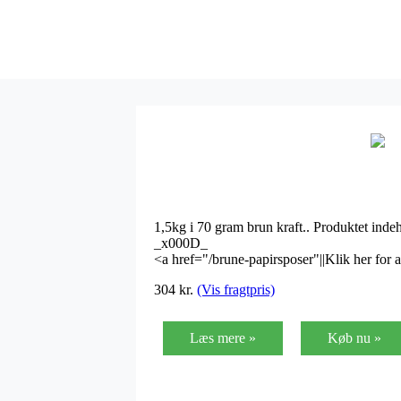
1,5kg i 70 gram brun kraft.. Produktet indeh
_x000D_
<a href="/brune-papirsposer"||Klik her for at
304
kr.
(Vis fragtpris)
Læs mere »
Køb nu »