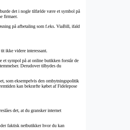
 burde det i nogle tilfælde være et symbol på
e firmaer.
ning på afbetaling som f.eks. ViaBill, ifald
it ikke videre interessant.
 et sympol på at online butikken forstår de
estemmelser. Derudover tilbydes du
købet, som eksempelvis den ombytningspolitik
fremtiden kan bekræfte købet af Fidelepose
eslåes det, at du gransker internet
 der faktisk netbutikker hvor du kan