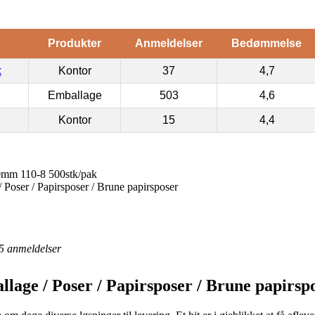
Produkter
Anmeldelser
Bedømmelse
k
Kontor
37
4,7
Emballage
503
4,6
Kontor
15
4,4
0mm 110-8 500stk/pak
Poser / Papirsposer / Brune papirsposer
5
anmeldelser
lage / Poser / Papirsposer / Brune papirsp