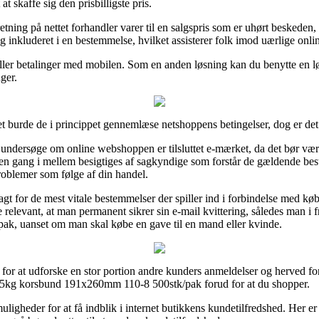
at skaffe sig den prisbilligste pris.
etning på nettet forhandler varer til en salgspris som er uhørt beskeden,
g inkluderet i en bestemmelse, hvilket assisterer folk imod uærlige onlin
eller betalinger med mobilen. Som en anden løsning kan du benytte en løs
ger.
 burde de i princippet gennemlæse netshoppens betingelser, dog er det t
undersøge om online webshoppen er tilsluttet e-mærket, da det bør være
gen en gang i mellem besigtiges af sagkyndige som forstår de gældende b
 problemer som følge af din handel.
 vagt for de mest vitale bestemmelser der spiller ind i forbindelse med 
relevant, at man permanent sikrer sin e-mail kvittering, således man i 
, uanset om man skal købe en gave til en mand eller kvinde.
r for at udforske en stor portion andre kunders anmeldelser og herved for
,5kg korsbund 191x260mm 110-8 500stk/pak forud for at du shopper.
ligheder for at få indblik i internet butikkens kundetilfredshed. Her er