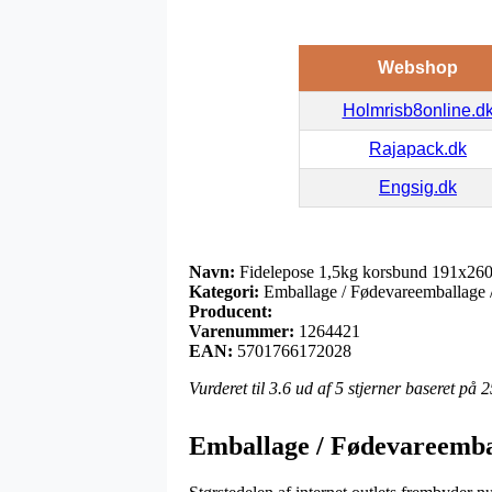
Webshop
Holmrisb8online.d
Rajapack.dk
Engsig.dk
Navn:
Fidelepose 1,5kg korsbund 191x26
Kategori:
Emballage / Fødevareemballage / 
Producent:
Varenummer:
1264421
EAN:
5701766172028
Vurderet til
3.6
ud af 5 stjerner baseret på
2
Emballage / Fødevareembal