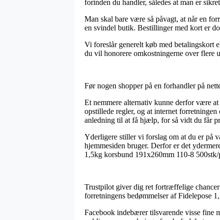
forinden du handler, således at man er sikret 
Man skal bare være så påvagt, at når en forr
en svindel butik. Bestillinger med kort er do
Vi foreslår generelt køb med betalingskort 
du vil honorere omkostningerne over flere u
Før nogen shopper på en forhandler på nettet
Et nemmere alternativ kunne derfor være at 
opstillede regler, og at internet forretnin
anledning til at få hjælp, for så vidt du får
Yderligere stiller vi forslag om at du er på
hjemmesiden bruger. Derfor er det ydermere 
1,5kg korsbund 191x260mm 110-8 500stk/pak
Trustpilot giver dig ret fortræffelige chance
forretningens bedømmelser af Fidelepose 1
Facebook indebærer tilsvarende visse fine mu