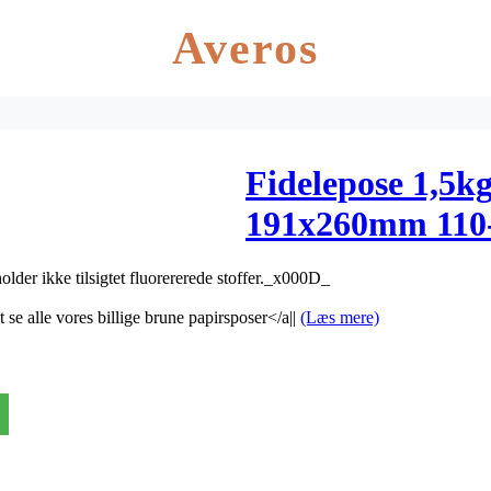
Averos
Fidelepose 1,5k
191x260mm 110-
older ikke tilsigtet fluorererede stoffer._x000D_
 se alle vores billige brune papirsposer</a||
(Læs mere)