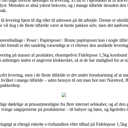
u om dage diverse løsninger til levering. Et hit er i øjeblikket at få afl
ar lyst. Metoden er altså yderst bekvem, og i mange tilfælde desuden den 
pak.
il levering hjem til dig eller til adressen på dit arbejde. Denne er uhel
pe vil dog i de fleste tilfælde være at hente pakken selv, men det nødve
reemballage / Poser / Papirsposer / Brune papirsposer kan i nogle tilf
et formål er det sandelig væsentligt at vi efterser den anslåede levering
 levering på masser af produkter, eksempelvis Fidelepose 1,5kg korsb
n anbringes inden et angivent klokkeslæt, så at de har mulighed for at nå
byrfri levering, men i de fleste tilfælde er det under forudsætning af at ma
e, hvilket i mange tilfælde – uden hensyn til om man bor nær Næstved, Bi
n pakkeshop.
lige dødelige at prissammenligne fra flere internet selskaber, og af den
t tvinge salgspriserne på produkterne – til babyer og børn, og ligeledes 
ordelagtigt at eftergå enkelte e-forhandlere efter tilbud på Fidelepose 