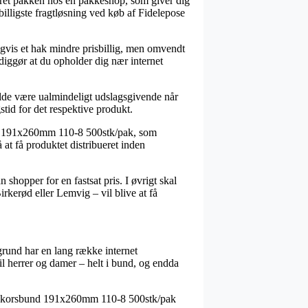
everet pakken hos en pakkeshop, som giver dig
billigste fragtløsning ved køb af Fidelepose
digvis et hak mindre prisbillig, men omvendt
ndiggør at du opholder dig nær internet
ælde være ualmindeligt udslagsgivende når
stid for det respektive produkt.
und 191x260mm 110-8 500stk/pak, som
 at få produktet distribueret inden
n shopper for en fastsat pris. I øvrigt skal
rkerød eller Lemvig – vil blive at få
 grund har en lang række internet
til herrer og damer – helt i bund, og endda
1,5kg korsbund 191x260mm 110-8 500stk/pak