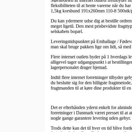
Størstedelen af internet outlets frembyder n
fleksibiliteten til at hente varerne når du h
1,5kg korsbund 191x260mm 110-8 500stk/
Du kan ydermere udse dig at bestille ordren t
meget ligetil. Den mest prisbevidste fragtty
selskabets bopæl.
Leveringstidspunktet på Emballage / Fødeva
man skal bruge pakken lige om lidt, så med d
Flere internet outlets byder på 1 hverdags
alligevel tager udgangspunkt i at bestillinge
lagerpersonalet drager hjemad.
Indtil flere internet forretninger tilbyder ge
du beslutte sig for den billigste fragtmetod
fragtmanden til at køre dine produkter til e
Det er efterhånden yderst enkelt for alminde
forretninger i Danmark været presset til at a
nogle gange garantere levering uden gebyr.
Trods dette kan det til hver en tid blive f