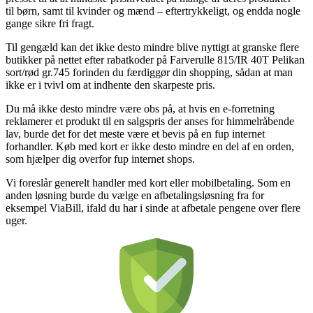
til børn, samt til kvinder og mænd – eftertrykkeligt, og endda nogle
gange sikre fri fragt.
Til gengæld kan det ikke desto mindre blive nyttigt at granske flere
butikker på nettet efter rabatkoder på Farverulle 815/IR 40T Pelikan
sort/rød gr.745 forinden du færdiggør din shopping, sådan at man
ikke er i tvivl om at indhente den skarpeste pris.
Du må ikke desto mindre være obs på, at hvis en e-forretning
reklamerer et produkt til en salgspris der anses for himmelråbende
lav, burde det for det meste være et bevis på en fup internet
forhandler. Køb med kort er ikke desto mindre en del af en orden,
som hjælper dig overfor fup internet shops.
Vi foreslår generelt handler med kort eller mobilbetaling. Som en
anden løsning burde du vælge en afbetalingsløsning fra for
eksempel ViaBill, ifald du har i sinde at afbetale pengene over flere
uger.