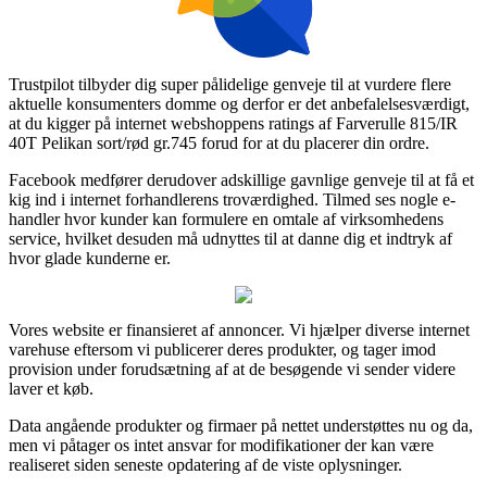
Trustpilot tilbyder dig super pålidelige genveje til at vurdere flere
aktuelle konsumenters domme og derfor er det anbefalelsesværdigt,
at du kigger på internet webshoppens ratings af Farverulle 815/IR
40T Pelikan sort/rød gr.745 forud for at du placerer din ordre.
Facebook medfører derudover adskillige gavnlige genveje til at få et
kig ind i internet forhandlerens troværdighed. Tilmed ses nogle e-
handler hvor kunder kan formulere en omtale af virksomhedens
service, hvilket desuden må udnyttes til at danne dig et indtryk af
hvor glade kunderne er.
Vores website er finansieret af annoncer. Vi hjælper diverse internet
varehuse eftersom vi publicerer deres produkter, og tager imod
provision under forudsætning af at de besøgende vi sender videre
laver et køb.
Data angående produkter og firmaer på nettet understøttes nu og da,
men vi påtager os intet ansvar for modifikationer der kan være
realiseret siden seneste opdatering af de viste oplysninger.