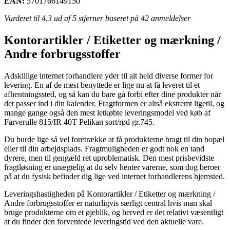
EAN:
5701766149150
Vurderet til
4.3
ud af 5 stjerner baseret på
42
anmeldelser
Kontorartikler / Etiketter og mærkning /
Andre forbrugsstoffer
Adskillige internet forhandlere yder til alt held diverse former for
levering. En af de mest benyttede er lige nu at få leveret til et
afhentningssted, og så kan du bare gå forbi efter dine produkter når
det passer ind i din kalender. Fragtformen er altså ekstremt ligetil, og
mange gange også den mest letkøbte leveringsmodel ved køb af
Farverulle 815/IR 40T Pelikan sort/rød gr.745.
Du burde lige så vel foretrække at få produkterne bragt til din bopæl
eller til din arbejdsplads. Fragtmuligheden er godt nok en tand
dyrere, men til gengæld ret uproblematisk. Den mest prisbevidste
fragtløsning er unægtelig at du selv henter varerne, som dog beroer
på at du fysisk befinder dig lige ved internet forhandlerens hjemsted.
Leveringshastigheden på Kontorartikler / Etiketter og mærkning /
Andre forbrugsstoffer er naturligvis særligt central hvis man skal
bruge produkterne om et øjeblik, og herved er det relativt væsentligt
at du finder den forventede leveringstid ved den aktuelle vare.