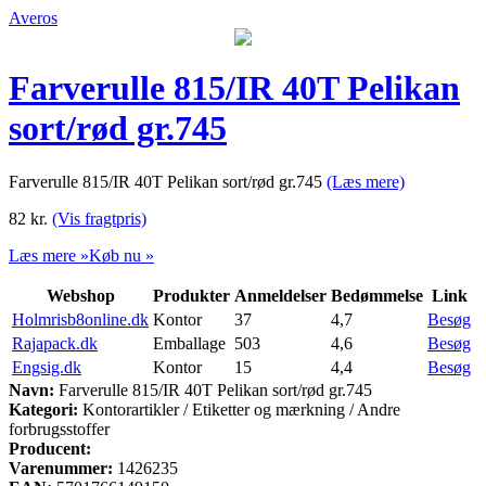
Averos
Farverulle 815/IR 40T Pelikan
sort/rød gr.745
Farverulle 815/IR 40T Pelikan sort/rød gr.745
(Læs mere)
82
kr.
(Vis fragtpris)
Læs mere »
Køb nu »
Webshop
Produkter
Anmeldelser
Bedømmelse
Link
Holmrisb8online.dk
Kontor
37
4,7
Besøg
Rajapack.dk
Emballage
503
4,6
Besøg
Engsig.dk
Kontor
15
4,4
Besøg
Navn:
Farverulle 815/IR 40T Pelikan sort/rød gr.745
Kategori:
Kontorartikler / Etiketter og mærkning / Andre
forbrugsstoffer
Producent:
Varenummer:
1426235