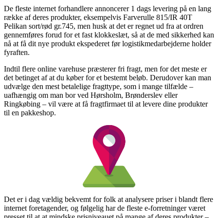
De fleste internet forhandlere annoncerer 1 dags levering på en lang
række af deres produkter, eksempelvis Farverulle 815/IR 40T
Pelikan sort/rød gr.745, men husk at det er regnet ud fra at ordren
gennemføres forud for et fast klokkeslæt, så at de med sikkerhed kan
nå at få dit nye produkt ekspederet før logistikmedarbejderne holder
fyraften.
Indtil flere online varehuse præsterer fri fragt, men for det meste er
det betinget af at du køber for et bestemt beløb. Derudover kan man
udvælge den mest betalelige fragttype, som i mange tilfælde –
uafhængig om man bor ved Hørsholm, Brønderslev eller
Ringkøbing – vil være at få fragtfirmaet til at levere dine produkter
til en pakkeshop.
Det er i dag vældig bekvemt for folk at analysere priser i blandt flere
internet foretagender, og følgelig har de fleste e-forretninger været
presset til at at mindske prisniveauet på mange af deres produkter –