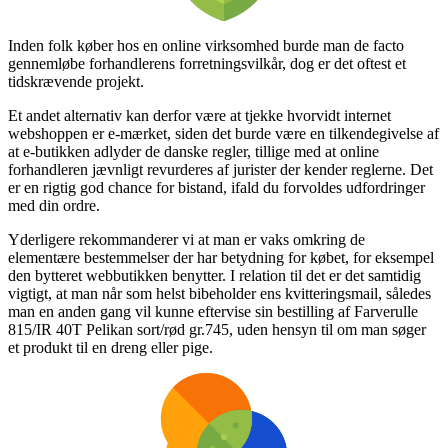
Inden folk køber hos en online virksomhed burde man de facto
gennemløbe forhandlerens forretningsvilkår, dog er det oftest et
tidskrævende projekt.
Et andet alternativ kan derfor være at tjekke hvorvidt internet
webshoppen er e-mærket, siden det burde være en tilkendegivelse af
at e-butikken adlyder de danske regler, tillige med at online
forhandleren jævnligt revurderes af jurister der kender reglerne. Det
er en rigtig god chance for bistand, ifald du forvoldes udfordringer
med din ordre.
Yderligere rekommanderer vi at man er vaks omkring de
elementære bestemmelser der har betydning for købet, for eksempel
den bytteret webbutikken benytter. I relation til det er det samtidig
vigtigt, at man når som helst bibeholder ens kvitteringsmail, således
man en anden gang vil kunne eftervise sin bestilling af Farverulle
815/IR 40T Pelikan sort/rød gr.745, uden hensyn til om man søger
et produkt til en dreng eller pige.