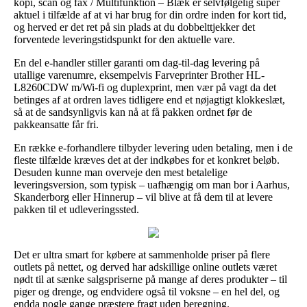
kopi, scan og fax / Multifunktion – Blæk er selvfølgelig super
aktuel i tilfælde af at vi har brug for din ordre inden for kort tid,
og herved er det ret på sin plads at du dobbelttjekker det
forventede leveringstidspunkt for den aktuelle vare.
En del e-handler stiller garanti om dag-til-dag levering på
utallige varenumre, eksempelvis Farveprinter Brother HL-
L8260CDW m/Wi-fi og duplexprint, men vær på vagt da det
betinges af at ordren laves tidligere end et nøjagtigt klokkeslæt,
så at de sandsynligvis kan nå at få pakken ordnet før de
pakkeansatte får fri.
En række e-forhandlere tilbyder levering uden betaling, men i de
fleste tilfælde kræves det at der indkøbes for et konkret beløb.
Desuden kunne man overveje den mest betalelige
leveringsversion, som typisk – uafhængig om man bor i Aarhus,
Skanderborg eller Hinnerup – vil blive at få dem til at levere
pakken til et udleveringssted.
Det er ultra smart for købere at sammenholde priser på flere
outlets på nettet, og derved har adskillige online outlets været
nødt til at sænke salgspriserne på mange af deres produkter – til
piger og drenge, og endvidere også til voksne – en hel del, og
endda nogle gange præstere fragt uden beregning.