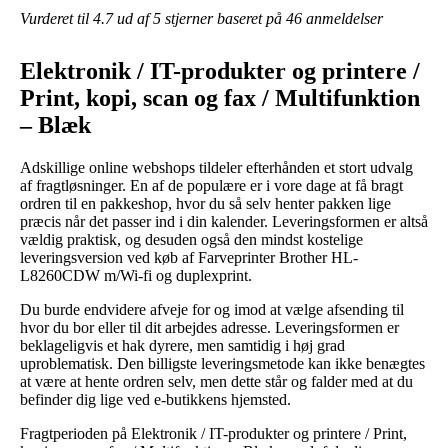
Vurderet til
4.7
ud af 5 stjerner baseret på
46
anmeldelser
Elektronik / IT-produkter og printere /
Print, kopi, scan og fax / Multifunktion
– Blæk
Adskillige online webshops tildeler efterhånden et stort udvalg
af fragtløsninger. En af de populære er i vore dage at få bragt
ordren til en pakkeshop, hvor du så selv henter pakken lige
præcis når det passer ind i din kalender. Leveringsformen er altså
vældig praktisk, og desuden også den mindst kostelige
leveringsversion ved køb af Farveprinter Brother HL-
L8260CDW m/Wi-fi og duplexprint.
Du burde endvidere afveje for og imod at vælge afsending til
hvor du bor eller til dit arbejdes adresse. Leveringsformen er
beklageligvis et hak dyrere, men samtidig i høj grad
uproblematisk. Den billigste leveringsmetode kan ikke benægtes
at være at hente ordren selv, men dette står og falder med at du
befinder dig lige ved e-butikkens hjemsted.
Fragtperioden på Elektronik / IT-produkter og printere / Print,