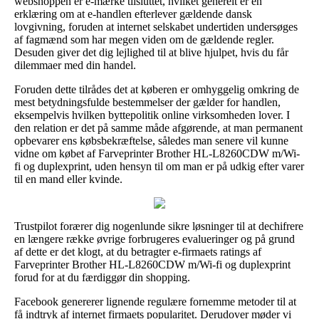
webshoppen er e-mærke tilsluttet, hvilket generelt er en
erklæring om at e-handlen efterlever gældende dansk
lovgivning, foruden at internet selskabet undertiden undersøges
af fagmænd som har megen viden om de gældende regler.
Desuden giver det dig lejlighed til at blive hjulpet, hvis du får
dilemmaer med din handel.
Foruden dette tilrådes det at køberen er omhyggelig omkring de
mest betydningsfulde bestemmelser der gælder for handlen,
eksempelvis hvilken byttepolitik online virksomheden lover. I
den relation er det på samme måde afgørende, at man permanent
opbevarer ens købsbekræftelse, således man senere vil kunne
vidne om købet af Farveprinter Brother HL-L8260CDW m/Wi-
fi og duplexprint, uden hensyn til om man er på udkig efter varer
til en mand eller kvinde.
Trustpilot forærer dig nogenlunde sikre løsninger til at dechifrere
en længere række øvrige forbrugeres evalueringer og på grund
af dette er det klogt, at du betragter e-firmaets ratings af
Farveprinter Brother HL-L8260CDW m/Wi-fi og duplexprint
forud for at du færdiggør din shopping.
Facebook genererer lignende regulære fornemme metoder til at
få indtryk af internet firmaets popularitet. Derudover møder vi