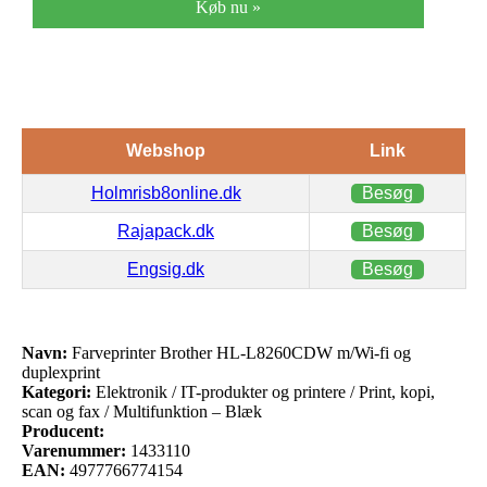
Køb nu »
Webshop
Link
Holmrisb8online.dk
Besøg
Rajapack.dk
Besøg
Engsig.dk
Besøg
Navn:
Farveprinter Brother HL-L8260CDW m/Wi-fi og
duplexprint
Kategori:
Elektronik / IT-produkter og printere / Print, kopi,
scan og fax / Multifunktion – Blæk
Producent:
Varenummer:
1433110
EAN:
4977766774154