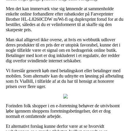
Men det kan immervæk vise sig lønnende at sammenholde
enkelte online forhandlere efter rabatkoder på Farveprinter
Brother HL-L8260CDW m/Wi-fi og duplexprint forud for at du
bestiller, således at du er velinformeret til at skaffe sig den
skarpeste pris.
Man skal alligevel ikke overse, at hvis en webbutik udlover
deres produkter til en pris der er utopisk favorabel, kunne det i
nogle tilfælde være et signal om en bedragerisk online butik.
Betalinger med kort er dog inkluderet i et regulativ, der redder
dig overfor svindlende internet selskaber.
Vi foreslår generelt køb med betalingskort eller betalinger med
mobilen. Som alternativ kan du udnytte en løsning på afbetaling
som fx ViaBill, i tilfælde af at du har til hensigt at honorere
prisen over flere uger.
Forinden folk shopper i en e-forretning behøver de utvivlsomt
løbe igennem shoppens forretningsbetingelser, det er dog
normalt et omfattende arbejde.
Et alternativt forslag kunne derfor være at se hvorvidt