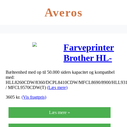
Averos
Farveprinter
Brother HL-
L8260CDW
Bælteenhed med op til 50.000 siders kapacitet og kompatibel
m/Wi-fi og
med:
HLL8260CDW/8360/DCPL8410CDW/MFCL8690/8900/HLL93
duplexprint
/ MFCL9570CDW(T)
(Læs mere)
3605
kr.
(Vis fragtpris)
Læs mere »