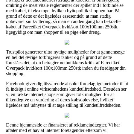
omkring de mest vitale reglementer der spiller ind i forbindelse
med købet, til eksempel hvilken byttepolitik shoppen har. På
grund af dette er det ligeledes essesentielt, at man stadig
opbevarer sin kvittering, så man en anden gang kan bekræfte
købet af Fareetiket Overpack hvid/sort 100x100mm 250stk,
ligegyldigt om man shopper til en pige eller dreng.
Trustpilot genererer ultra nyttige muligheder for at gennemsøge
en hel del øvrige forbrugeres tanker og på grund af dette
foreslåes det, at du betragter netbutikkens kritik af Fareetiket
Overpack hvid/sort 100x100mm 250stk inden du færdiggør din
shopping.
Facebook giver dig tilsvarende absolut fordelagtige metoder til at
få indsigt i online virksomhedens kundetilfredshed. Desuden ser
vi en række internet shops som giver folk mulighed for at
tilkendegive en vurdering af deres købsoplevelse, hvilket
ligeledes må udnyttes til at tage stilling til kundetilfredsheden.
Denne hjemmeside er finansieret af reklameindtægter. Vi har
aftaler med et hav af internet foretagender eftersom vi