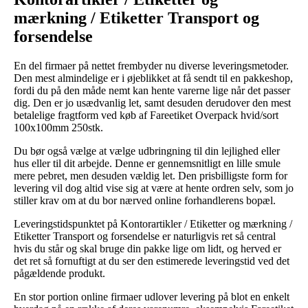
mærkning / Etiketter Transport og
forsendelse
En del firmaer på nettet frembyder nu diverse leveringsmetoder.
Den mest almindelige er i øjeblikket at få sendt til en pakkeshop,
fordi du på den måde nemt kan hente varerne lige når det passer
dig. Den er jo usædvanlig let, samt desuden derudover den mest
betalelige fragtform ved køb af Fareetiket Overpack hvid/sort
100x100mm 250stk.
Du bør også vælge at vælge udbringning til din lejlighed eller
hus eller til dit arbejde. Denne er gennemsnitligt en lille smule
mere pebret, men desuden vældig let. Den prisbilligste form for
levering vil dog altid vise sig at være at hente ordren selv, som jo
stiller krav om at du bor nærved online forhandlerens bopæl.
Leveringstidspunktet på Kontorartikler / Etiketter og mærkning /
Etiketter Transport og forsendelse er naturligvis ret så central
hvis du står og skal bruge din pakke lige om lidt, og herved er
det ret så fornuftigt at du ser den estimerede leveringstid ved det
pågældende produkt.
En stor portion online firmaer udlover levering på blot en enkelt