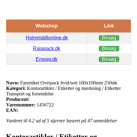
Webshop
Link
Holmrisb8online.dk
Besøg
Rajapack.dk
Besøg
Engsig.dk
Besøg
Navn:
Fareetiket Overpack hvid/sort 100x100mm 250stk
Kategori:
Kontorartikler / Etiketter og mærkning / Etiketter
Transport og forsendelse
Producent:
Varenummer:
1456722
EAN:
Vurderet til
4.2
ud af 5 stjerner baseret på
47
anmeldelser
Kontorartikler / Etiketter og