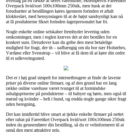
hverdag på en række af deres varenumre, eksempelvis Fareetiket
Overpack hvid/sort 100x100mm 250stk, men husk at det
forudsætter at bestillingen køres igennem forinden et aftalt
klokkeslæt, med hensynstagen til at de højst sandsynligt kan nå
at få produkterne fikset forinden lagerpersonalet har fri.
Nogle enkelte online selskaber frembyder levering uden
omkostninger, men i reglen kræves det at der bestilles for en
konkret sum. Derudover kan du gribe den mest betalelige
mulighed for fragt, der tit – uafhængig om du bor nær Holstebro,
Værløse eller Svenstrup – vil blive at få dem til at køre din ordre
til et udleveringssted.
Det er i høj grad simpelt for internetbrugere at finde de laveste
priser på diverse online firmaer, og af den grund har en lang
række online varehuse været tvunget til at formindske
udsalgspriserne på produkterne – til babyer og børn, men også til
mænd og kvinder – helt i bund, og endda nogle gange sikre fragt
uden beregning.
Det kan imidlertid blive smart at tjekke enkelte firmaer på nettet
efter rabat på Fareetiket Overpack hvid/sort 100x100mm 250stk
inden du gennemfører din bestilling, så du er velinformeret til at
opnå den mest attraktive pris.