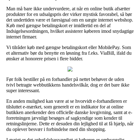
Man må bare ikke undervurdere, at når en online butik afsætter
produkter for en udsalgspris der virker mystisk favorabel, så bør
det undertiden være et faresignal om en uægte internet webshop.
Køb med gængse betalingskort er imidlertid en del af
Indsigelsesordningen, hvilket assisterer køberen imod snydagtige
internet firmaer.
Vi tilråder køb med gængse betalingskort eller MobilePay. Som
et alternativ bør du benytte en løsning fra f.eks. ViaBill, ifald du
ønsker at honorere prisen i flere bidder.
Før folk bestiller på en forhandler på nettet behøver de uden
tvivl betragte webbutikkens handelsvilkår, dog er det bare ikke
super interessant.
En anden mulighed kan være at se hvorvidt e-forhandleren er
tilsluttet e-mærket, som generelt er en indikator for at online
butikken anerkender den officielle danske lovgivning, samt at e-
forretningen jævnligt besøges af sagkyndige som kender til
retningslinjerne. Dette er desuden din lejlighed til at få hjælp, når
du oplever besvær i forbindelse med din shopping.
I øvrigt er det anbefalelsesværdigt at køberen er omhyggelig