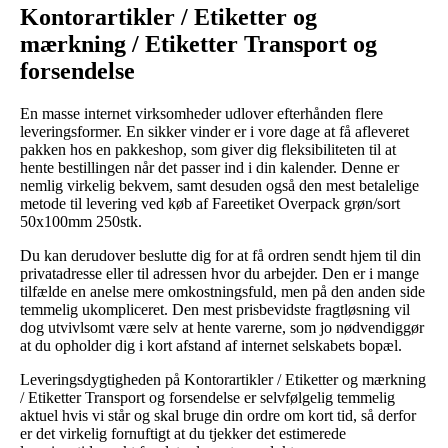
Kontorartikler / Etiketter og
mærkning / Etiketter Transport og
forsendelse
En masse internet virksomheder udlover efterhånden flere
leveringsformer. En sikker vinder er i vore dage at få afleveret
pakken hos en pakkeshop, som giver dig fleksibiliteten til at
hente bestillingen når det passer ind i din kalender. Denne er
nemlig virkelig bekvem, samt desuden også den mest betalelige
metode til levering ved køb af Fareetiket Overpack grøn/sort
50x100mm 250stk.
Du kan derudover beslutte dig for at få ordren sendt hjem til din
privatadresse eller til adressen hvor du arbejder. Den er i mange
tilfælde en anelse mere omkostningsfuld, men på den anden side
temmelig ukompliceret. Den mest prisbevidste fragtløsning vil
dog utvivlsomt være selv at hente varerne, som jo nødvendiggør
at du opholder dig i kort afstand af internet selskabets bopæl.
Leveringsdygtigheden på Kontorartikler / Etiketter og mærkning
/ Etiketter Transport og forsendelse er selvfølgelig temmelig
aktuel hvis vi står og skal bruge din ordre om kort tid, så derfor
er det virkelig fornuftigt at du tjekker det estimerede