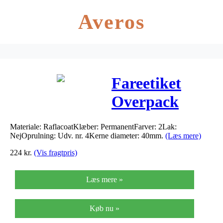
Averos
Fareetiket
Overpack
grøn/sort
Materiale: RaflacoatKlæber: PermanentFarver: 2Lak:
50x100mm
NejOprulning: Udv. nr. 4Kerne diameter: 40mm.
(Læs mere)
250stk
224
kr.
(Vis fragtpris)
Læs mere »
Køb nu »