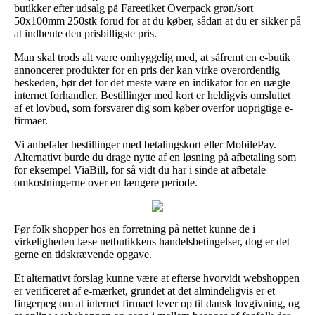
butikker efter udsalg på Fareetiket Overpack grøn/sort
50x100mm 250stk forud for at du køber, sådan at du er sikker på
at indhente den prisbilligste pris.
Man skal trods alt være omhyggelig med, at såfremt en e-butik
annoncerer produkter for en pris der kan virke overordentlig
beskeden, bør det for det meste være en indikator for en uægte
internet forhandler. Bestillinger med kort er heldigvis omsluttet
af et lovbud, som forsvarer dig som køber overfor uoprigtige e-
firmaer.
Vi anbefaler bestillinger med betalingskort eller MobilePay.
Alternativt burde du drage nytte af en løsning på afbetaling som
for eksempel ViaBill, for så vidt du har i sinde at afbetale
omkostningerne over en længere periode.
Før folk shopper hos en forretning på nettet kunne de i
virkeligheden læse netbutikkens handelsbetingelser, dog er det
gerne en tidskrævende opgave.
Et alternativt forslag kunne være at efterse hvorvidt webshoppen
er verificeret af e-mærket, grundet at det almindeligvis er et
fingerpeg om at internet firmaet lever op til dansk lovgivning, og