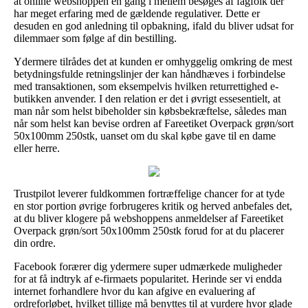
at online webshoppen en gang i mellem besøges af fagfolk der
har meget erfaring med de gældende regulativer. Dette er
desuden en god anledning til opbakning, ifald du bliver udsat for
dilemmaer som følge af din bestilling.
Ydermere tilrådes det at kunden er omhyggelig omkring de mest
betydningsfulde retningslinjer der kan håndhæves i forbindelse
med transaktionen, som eksempelvis hvilken returrettighed e-
butikken anvender. I den relation er det i øvrigt essesentielt, at
man når som helst bibeholder sin købsbekræftelse, således man
når som helst kan bevise ordren af Fareetiket Overpack grøn/sort
50x100mm 250stk, uanset om du skal købe gave til en dame
eller herre.
Trustpilot leverer fuldkommen fortræffelige chancer for at tyde
en stor portion øvrige forbrugeres kritik og herved anbefales det,
at du bliver klogere på webshoppens anmeldelser af Fareetiket
Overpack grøn/sort 50x100mm 250stk forud for at du placerer
din ordre.
Facebook forærer dig ydermere super udmærkede muligheder
for at få indtryk af e-firmaets popularitet. Herinde ser vi endda
internet forhandlere hvor du kan afgive en evaluering af
ordreforløbet, hvilket tillige må benyttes til at vurdere hvor glade