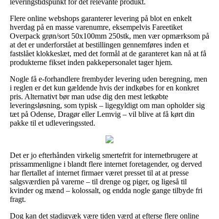
leveringstidspunkt for det relevante produkt.
Flere online webshops garanterer levering på blot en enkelt
hverdag på en masse varenumre, eksempelvis Fareetiket
Overpack grøn/sort 50x100mm 250stk, men vær opmærksom på
at det er underforstået at bestillingen gennemføres inden et
fastslået klokkeslæt, med det formål at de garanteret kan nå at få
produkterne fikset inden pakkepersonalet tager hjem.
Nogle få e-forhandlere frembyder levering uden beregning, men
i reglen er det kun gældende hvis der indkøbes for en konkret
pris. Alternativt bør man udse dig den mest letkøbte
leveringsløsning, som typisk – ligegyldigt om man opholder sig
tæt på Odense, Dragør eller Lemvig – vil blive at få kørt din
pakke til et udleveringssted.
Det er jo efterhånden virkelig smertefrit for internetbrugere at
prissammenligne i blandt flere internet foretagender, og derved
har flertallet af internet firmaer været presset til at at presse
salgsværdien på varerne – til drenge og piger, og ligeså til
kvinder og mænd – kolossalt, og endda nogle gange tilbyde fri
fragt.
Dog kan det stadigvæk være tiden værd at efterse flere online