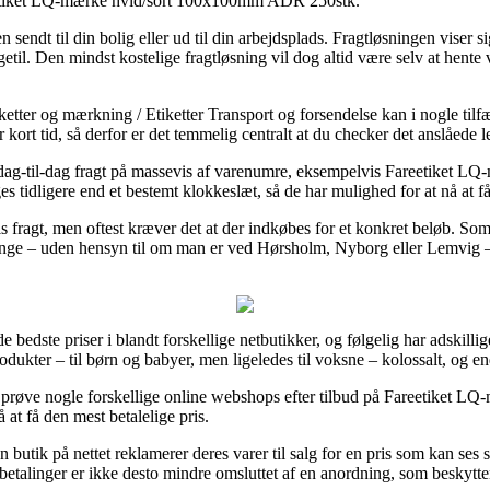
reetiket LQ-mærke hvid/sort 100x100mm ADR 250stk.
endt til din bolig eller ud til din arbejdsplads. Fragtløsningen viser 
til. Den mindst kostelige fragtløsning vil dog altid være selv at hente v
ketter og mærkning / Etiketter Transport og forsendelse kan i nogle tilfæ
 kort tid, så derfor er det temmelig centralt at du checker det anslåede
d dag-til-dag fragt på massevis af varenumre, eksempelvis Fareetiket
es tidligere end et bestemt klokkeslæt, så de har mulighed for at nå at få
 fragt, men oftest kræver det at der indkøbes for et konkret beløb. Som
gange – uden hensyn til om man er ved Hørsholm, Nyborg eller Lemvig – 
de bedste priser i blandt forskellige netbutikker, og følgelig har adskilli
produkter – til børn og babyer, men ligeledes til voksne – kolossalt, og e
 at prøve nogle forskellige online webshops efter tilbud på Fareetike
 at få den mest betalelige pris.
n butik på nettet reklamerer deres varer til salg for en pris som kan ses
betalinger er ikke desto mindre omsluttet af en anordning, som beskytte