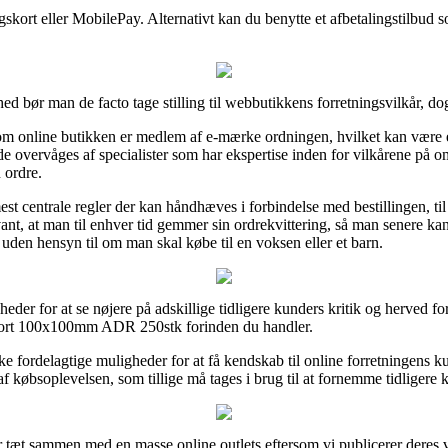
skort eller MobilePay. Alternativt kan du benytte et afbetalingstilbud so
mhed bør man de facto tage stilling til webbutikkens forretningsvilkår, d
m online butikken er medlem af e-mærke ordningen, hvilket kan være e
de overvåges af specialister som har ekspertise inden for vilkårene på om
 ordre.
 mest centrale regler der kan håndhæves i forbindelse med bestillingen, ti
ant, at man til enhver tid gemmer sin ordrekvittering, så man senere kan 
n hensyn til om man skal købe til en voksen eller et barn.
heder for at se nøjere på adskillige tidligere kunders kritik og herved for
sort 100x100mm ADR 250stk forinden du handler.
 fordelagtige muligheder for at få kendskab til online forretningens ku
 købsoplevelsen, som tillige må tages i brug til at fornemme tidligere 
r tæt sammen med en masse online outlets eftersom vi publicerer deres var