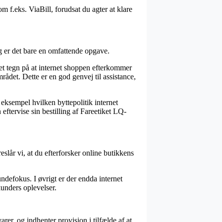
m f.eks. ViaBill, forudsat du agter at klare
og er det bare en omfattende opgave.
t tegn på at internet shoppen efterkommer
rådet. Dette er en god genvej til assistance,
l eksempel hvilken byttepolitik internet
eftervise sin bestilling af Fareetiket LQ-
eslår vi, at du efterforsker online butikkens
ndefokus. I øvrigt er der endda internet
kunders oplevelser.
er, og indhenter provision i tilfælde af at