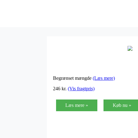
Begrænset mængde
(Læs mere)
246
kr.
(Vis fragtpris)
Læs mere »
Køb nu »