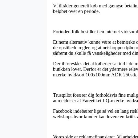
Vi tilråder generelt køb med gængse betaling
beløbet over en periode.
Forinden folk bestiller i en internet virkso
Et nemt alternativ kunne være at bemærke o
de opstillede regler, og at netshoppen løben
såfremt du skulle få vanskeligheder med din
Dertil foreslåes det at køber er sat ind i de
butikken lover. Derfor er det ydermere relev
mærke hvid/sort 100x100mm ADR 250stk, ude
Trustpilot forærer dig forholdsvis fine mulig
anmeldelser af Fareetiket LQ-mærke hvid/
Facebook indebærer lige så vel en lang række
webshops hvor kunder kan levere en kritik af
Vores side er reklamefinansieret. Vi arbejde