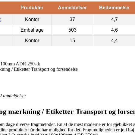
Produkter
Anmeldelser
Bedømmelse
k
Kontor
37
4,7
Emballage
503
4,6
Kontor
15
4,4
00x100mm ADR 250stk
kning / Etiketter Transport og forsendelse
2
anmeldelser
 og mærkning / Etiketter Transport og forse
u om dage diverse fragtmetoder. En af de mest moderne er for øjeblikket a
e dine produkter når du har mulighed for det. Fragtmuligheden er jo i h