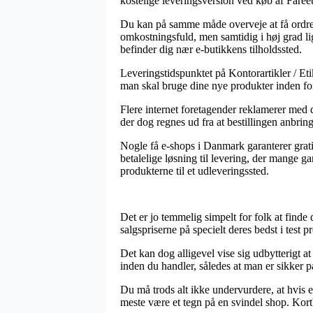
kostelige leveringsversion ved køb af Fa
Du kan på samme måde overveje at få ordren s
omkostningsfuld, men samtidig i høj grad lige
befinder dig nær e-butikkens tilholdssted.
Leveringstidspunktet på Kontorartikler / Eti
man skal bruge dine nye produkter inden for
Flere internet foretagender reklamerer me
der dog regnes ud fra at bestillingen anbring
Nogle få e-shops i Danmark garanterer gratis
betalelige løsning til levering, der mange 
produkterne til et udleveringssted.
Det er jo temmelig simpelt for folk at finde 
salgspriserne på specielt deres bedst i test 
Det kan dog alligevel vise sig udbytterigt
inden du handler, således at man er sikker på
Du må trods alt ikke undervurdere, at hvis e
meste være et tegn på en svindel shop. Kort