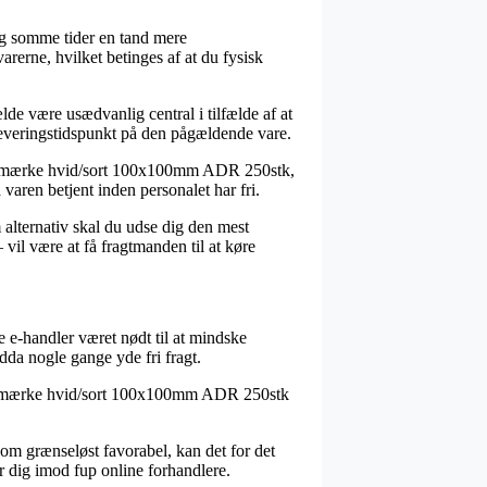
sig somme tider en tand mere
arerne, hvilket betinges af at du fysisk
lde være usædvanlig central i tilfælde af at
 leveringstidspunkt på den pågældende vare.
 LQ-mærke hvid/sort 100x100mm ADR 250stk,
 varen betjent inden personalet har fri.
 alternativ skal du udse dig den mest
vil være at få fragtmanden til at køre
ge e-handler været nødt til at mindske
ndda nogle gange yde fri fragt.
t LQ-mærke hvid/sort 100x100mm ADR 250stk
 som grænseløst favorabel, kan det for det
r dig imod fup online forhandlere.