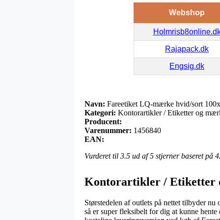
Webshop
Holmrisb8online.d
Rajapack.dk
Engsig.dk
Navn:
Fareetiket LQ-mærke hvid/sort 1
Kategori:
Kontorartikler / Etiketter og mær
Producent:
Varenummer:
1456840
EAN:
Vurderet til
3.5
ud af 5 stjerner baseret på
4
Kontorartikler / Etiketter
Størstedelen af outlets på nettet tilbyder n
så er super fleksibelt for dig at kunne hent