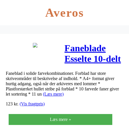
Averos
Faneblade
Esselte 10-delt
A4 plast
Faneblad i solide farvekombinationer. Forblad har store
Maxi(56106)152
skriveområder til beskrivelse af indhold. * A4+ format giver
hurtig adgang, også når der arkiveres med lommer *
Plastforstærket hullet stribe på forblad * 10 farvede faner giver
let sortering * 11 un
(Læs mere)
123
kr.
(Vis fragtpris)
Læs mere »