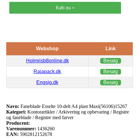
Køb nu »
Webshop
Link
Holmrisb8online.dk
Besøg
Rajapack.dk
Besøg
Engsig.dk
Besøg
Navn:
Faneblade Esselte 10-delt A4 plast Maxi(56106)15267
Kategori:
Kontorartikler / Arkivering og opbevaring / Registre
og faneblade / Registre med farver
Producent:
Varenummer:
1436260
EAN:
5902812152678