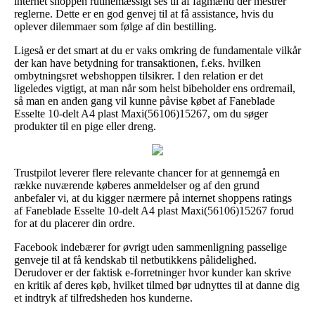
internet shoppen rutinemæssigt ses til af fagmænd der mestrer
reglerne. Dette er en god genvej til at få assistance, hvis du
oplever dilemmaer som følge af din bestilling.
Ligeså er det smart at du er vaks omkring de fundamentale vilkår
der kan have betydning for transaktionen, f.eks. hvilken
ombytningsret webshoppen tilsikrer. I den relation er det
ligeledes vigtigt, at man når som helst bibeholder ens ordremail,
så man en anden gang vil kunne påvise købet af Faneblade
Esselte 10-delt A4 plast Maxi(56106)15267, om du søger
produkter til en pige eller dreng.
Trustpilot leverer flere relevante chancer for at gennemgå en
række nuværende køberes anmeldelser og af den grund
anbefaler vi, at du kigger nærmere på internet shoppens ratings
af Faneblade Esselte 10-delt A4 plast Maxi(56106)15267 forud
for at du placerer din ordre.
Facebook indebærer for øvrigt uden sammenligning passelige
genveje til at få kendskab til netbutikkens pålidelighed.
Derudover er der faktisk e-forretninger hvor kunder kan skrive
en kritik af deres køb, hvilket tilmed bør udnyttes til at danne dig
et indtryk af tilfredsheden hos kunderne.