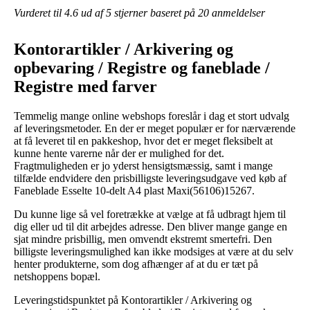
Vurderet til
4.6
ud af 5 stjerner baseret på
20
anmeldelser
Kontorartikler / Arkivering og
opbevaring / Registre og faneblade /
Registre med farver
Temmelig mange online webshops foreslår i dag et stort udvalg
af leveringsmetoder. En der er meget populær er for nærværende
at få leveret til en pakkeshop, hvor det er meget fleksibelt at
kunne hente varerne når der er mulighed for det.
Fragtmuligheden er jo yderst hensigtsmæssig, samt i mange
tilfælde endvidere den prisbilligste leveringsudgave ved køb af
Faneblade Esselte 10-delt A4 plast Maxi(56106)15267.
Du kunne lige så vel foretrække at vælge at få udbragt hjem til
dig eller ud til dit arbejdes adresse. Den bliver mange gange en
sjat mindre prisbillig, men omvendt ekstremt smertefri. Den
billigste leveringsmulighed kan ikke modsiges at være at du selv
henter produkterne, som dog afhænger af at du er tæt på
netshoppens bopæl.
Leveringstidspunktet på Kontorartikler / Arkivering og