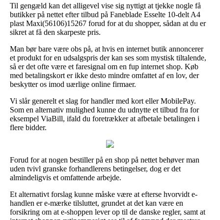
Til gengæld kan det alligevel vise sig nyttigt at tjekke nogle få
butikker på nettet efter tilbud på Faneblade Esselte 10-delt A4
plast Maxi(56106)15267 forud for at du shopper, sådan at du er
sikret at få den skarpeste pris.
Man bør bare være obs på, at hvis en internet butik annoncerer
et produkt for en udsalgspris der kan ses som mystisk tiltalende,
så er det ofte være et faresignal om en fup internet shop. Køb
med betalingskort er ikke desto mindre omfattet af en lov, der
beskytter os imod uærlige online firmaer.
Vi slår generelt et slag for handler med kort eller MobilePay.
Som en alternativ mulighed kunne du udnytte et tilbud fra for
eksempel ViaBill, ifald du foretrækker at afbetale betalingen i
flere bidder.
Forud for at nogen bestiller på en shop på nettet behøver man
uden tvivl granske forhandlerens betingelser, dog er det
almindeligvis et omfattende arbejde.
Et alternativt forslag kunne måske være at efterse hvorvidt e-
handlen er e-mærke tilsluttet, grundet at det kan være en
forsikring om at e-shoppen lever op til de danske regler, samt at