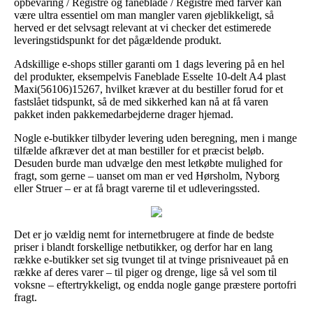
opbevaring / Registre og faneblade / Registre med farver kan
være ultra essentiel om man mangler varen øjeblikkeligt, så
herved er det selvsagt relevant at vi checker det estimerede
leveringstidspunkt for det pågældende produkt.
Adskillige e-shops stiller garanti om 1 dags levering på en hel
del produkter, eksempelvis Faneblade Esselte 10-delt A4 plast
Maxi(56106)15267, hvilket kræver at du bestiller forud for et
fastslået tidspunkt, så de med sikkerhed kan nå at få varen
pakket inden pakkemedarbejderne drager hjemad.
Nogle e-butikker tilbyder levering uden beregning, men i mange
tilfælde afkræver det at man bestiller for et præcist beløb.
Desuden burde man udvælge den mest letkøbte mulighed for
fragt, som gerne – uanset om man er ved Hørsholm, Nyborg
eller Struer – er at få bragt varerne til et udleveringssted.
Det er jo vældig nemt for internetbrugere at finde de bedste
priser i blandt forskellige netbutikker, og derfor har en lang
række e-butikker set sig tvunget til at tvinge prisniveauet på en
række af deres varer – til piger og drenge, lige så vel som til
voksne – eftertrykkeligt, og endda nogle gange præstere portofri
fragt.