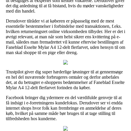
tit besigtiges af eksperter som kender vilkårene. Derudover giver
det dig anledning til at få bistand, hvis du møder vanskeligheder
med din handel.
Derudover tilråder vi at køberen er påpasselig med de mest
essentielle bestemmelser i forbindelse med transaktionen, f.eks.
hvilken returneringsret online virksomheden tilbyder. Her er det i
øvrigt relevant, at man når som helst sikrer ens kvittering på e-
mail, således man fremadrettet vil kunne eftervise bestillingen af
Faneblad Esselte Mylar A4 12-delt flerfarvet, uden hensyn til om
man skal shoppe til en pige eller dreng.
Trustpilot giver dig super hæderlige løsninger til at gennemsøge
en hel del nuværende forbrugeres omtaler og derfor anbefales
det, at du betragter e-shoppens bedømmelser af Faneblad Esselte
Mylar A4 12-delt flerfarvet forinden du køber.
Facebook bringer dig ydermere en del værdifulde genveje til at
få indsigt i e-forretningens kundefokus. Derudover ser vi endda
internet shops hvor folk kan frembringe en anmeldelse af deres
køb, hvilket på samme måde bør bruges til at tage stilling til
tilfredsheden hos kunderne.