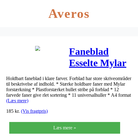
Averos
Faneblad
Esselte Mylar
A4 12-delt
Holdbart faneblad i klare farver. Forblad har store skriveområder
flerfarvet
til beskrivelse af indhold. * Stærke holdbare faner med Mylar
forstærkning * Plastforstærket hullet stribe på forblad * 12
farvede faner give rlet sortering * 11 universalhuller * A4 format
(Læs mere)
185
kr.
(Vis fragtpris)
Læs mere »