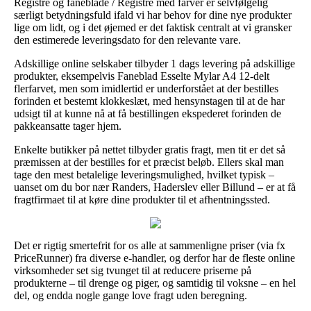
Registre og faneblade / Registre med farver er selvfølgelig
særligt betydningsfuld ifald vi har behov for dine nye produkter
lige om lidt, og i det øjemed er det faktisk centralt at vi gransker
den estimerede leveringsdato for den relevante vare.
Adskillige online selskaber tilbyder 1 dags levering på adskillige
produkter, eksempelvis Faneblad Esselte Mylar A4 12-delt
flerfarvet, men som imidlertid er underforstået at der bestilles
forinden et bestemt klokkeslæt, med hensynstagen til at de har
udsigt til at kunne nå at få bestillingen ekspederet forinden de
pakkeansatte tager hjem.
Enkelte butikker på nettet tilbyder gratis fragt, men tit er det så
præmissen at der bestilles for et præcist beløb. Ellers skal man
tage den mest betalelige leveringsmulighed, hvilket typisk –
uanset om du bor nær Randers, Haderslev eller Billund – er at få
fragtfirmaet til at køre dine produkter til et afhentningssted.
Det er rigtig smertefrit for os alle at sammenligne priser (via fx
PriceRunner) fra diverse e-handler, og derfor har de fleste online
virksomheder set sig tvunget til at reducere priserne på
produkterne – til drenge og piger, og samtidig til voksne – en hel
del, og endda nogle gange love fragt uden beregning.