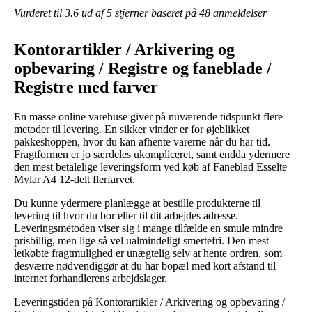
Vurderet til
3.6
ud af 5 stjerner baseret på
48
anmeldelser
Kontorartikler / Arkivering og
opbevaring / Registre og faneblade /
Registre med farver
En masse online varehuse giver på nuværende tidspunkt flere
metoder til levering. En sikker vinder er for øjeblikket
pakkeshoppen, hvor du kan afhente varerne når du har tid.
Fragtformen er jo særdeles ukompliceret, samt endda ydermere
den mest betalelige leveringsform ved køb af Faneblad Esselte
Mylar A4 12-delt flerfarvet.
Du kunne ydermere planlægge at bestille produkterne til
levering til hvor du bor eller til dit arbejdes adresse.
Leveringsmetoden viser sig i mange tilfælde en smule mindre
prisbillig, men lige så vel ualmindeligt smertefri. Den mest
letkøbte fragtmulighed er unægtelig selv at hente ordren, som
desværre nødvendiggør at du har bopæl med kort afstand til
internet forhandlerens arbejdslager.
Leveringstiden på Kontorartikler / Arkivering og opbevaring /