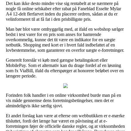
Det kan ikke desto mindre vise sig rentabelt at se nærmere på
nogle få online selskaber efter rabat på Faneblad Esselte Mylar
A4 12-delt flerfarvet inden du placerer ordren, sådan at du er
velinformeret til at få fat i den prisbilligste pris.
Man bør blot være omhyggelig med, at ifald en webshop sælger
bedst i test varer for en pris som anses for hamrende
overkommelig, kunne det tit være en indikator for en uægte
netbutik. Shopping med kort er i hvert fald indbefattet af en
lovbestemmelse, som garanterer en overfor uægte e-forretninger.
Generelt foreslår vi køb med gængse betalingskort eller
MobilePay. Som et alternativ kan du drage fordel af en løsning
som fx ViaBill, ifald du efterspørger at honorere beløbet over en
længere periode.
Forinden folk handler i en online virksomhed burde man på en
vis måde gennemse dens forretningsbetingelser, men det er
almindeligvis ikke særlig sjovt.
Et andet forslag kan være at efterse om webbutikken er e-mærke
tilsluttet, fordi det længe har været en påvisning af at e-
forretningen føjer de officielle danske regler, og at virksomheden