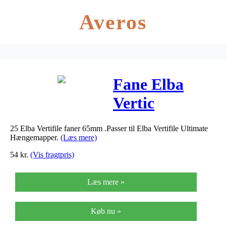
Averos
Fane Elba
Vertic
transparent
25 Elba Vertifile faner 65mm .Passer til Elba Vertifile Ultimate
65mm
Hængemapper.
(Læs mere)
25st/pkt
54
kr.
(Vis fragtpris)
Læs mere »
Køb nu »