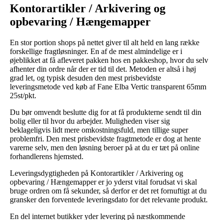
Kontorartikler / Arkivering og
opbevaring / Hængemapper
En stor portion shops på nettet giver til alt held en lang række
forskellige fragtløsninger. En af de mest almindelige er i
øjeblikket at få afleveret pakken hos en pakkeshop, hvor du selv
afhenter din ordre når der er tid til det. Metoden er altså i høj
grad let, og typisk desuden den mest prisbevidste
leveringsmetode ved køb af Fane Elba Vertic transparent 65mm
25st/pkt.
Du bør omvendt beslutte dig for at få produkterne sendt til din
bolig eller til hvor du arbejder. Muligheden viser sig
beklageligvis lidt mere omkostningsfuld, men tillige super
problemfri. Den mest prisbevidste fragtmetode er dog at hente
varerne selv, men den løsning beroer på at du er tæt på online
forhandlerens hjemsted.
Leveringsdygtigheden på Kontorartikler / Arkivering og
opbevaring / Hængemapper er jo yderst vital forudsat vi skal
bruge ordren om få sekunder, så derfor er det ret fornuftigt at du
gransker den forventede leveringsdato for det relevante produkt.
En del internet butikker yder levering på næstkommende