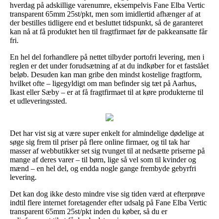
hverdag på adskillige varenumre, eksempelvis Fane Elba Vertic
transparent 65mm 25st/pkt, men som imidlertid afhænger af at
der bestilles tidligere end et besluttet tidspunkt, så de garanteret
kan nå at få produktet hen til fragtfirmaet før de pakkeansatte får
fri.
En hel del forhandlere på nettet tilbyder portofri levering, men i
reglen er det under forudsætning af at du indkøber for et fastslået
beløb. Desuden kan man gribe den mindst kostelige fragtform,
hvilket ofte – ligegyldigt om man befinder sig tæt på Aarhus,
Ikast eller Sæby – er at få fragtfirmaet til at køre produkterne til
et udleveringssted.
Det har vist sig at være super enkelt for almindelige dødelige at
søge sig frem til priser på flere online firmaer, og til tak har
masser af webbutikker set sig tvunget til at nedsætte priserne på
mange af deres varer – til børn, lige så vel som til kvinder og
mænd – en hel del, og endda nogle gange frembyde gebyrfri
levering.
Det kan dog ikke desto mindre vise sig tiden værd at efterprøve
indtil flere internet foretagender efter udsalg på Fane Elba Vertic
transparent 65mm 25st/pkt inden du køber, så du er