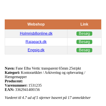
Webshop
Link
Holmrisb8online.dk
Besøg
Rajapack.dk
Besøg
Engsig.dk
Besøg
Navn:
Fane Elba Vertic transparent 65mm 25st/pkt
Kategori:
Kontorartikler / Arkivering og opbevaring /
Hængemapper
Producent:
Varenummer:
1531235
EAN:
3362941400156
Vurderet til
4.7
ud af 5 stjerner baseret på
17
anmeldelser