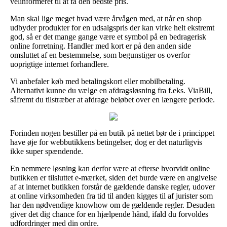
velinformeret til at få den bedste pris.
Man skal lige meget hvad være årvågen med, at når en shop
udbyder produkter for en udsalgspris der kan virke helt ekstremt
god, så er det mange gange være et symbol på en bedragerisk
online forretning. Handler med kort er på den anden side
omsluttet af en bestemmelse, som begunstiger os overfor
uoprigtige internet forhandlere.
Vi anbefaler køb med betalingskort eller mobilbetaling.
Alternativt kunne du vælge en afdragsløsning fra f.eks. ViaBill,
såfremt du tilstræber at afdrage beløbet over en længere periode.
Forinden nogen bestiller på en butik på nettet bør de i princippet
have øje for webbutikkens betingelser, dog er det naturligvis
ikke super spændende.
En nemmere løsning kan derfor være at efterse hvorvidt online
butikken er tilsluttet e-mærket, siden det burde være en angivelse
af at internet butikken forstår de gældende danske regler, udover
at online virksomheden fra tid til anden kigges til af jurister som
har den nødvendige knowhow om de gældende regler. Desuden
giver det dig chance for en hjælpende hånd, ifald du forvoldes
udfordringer med din ordre.