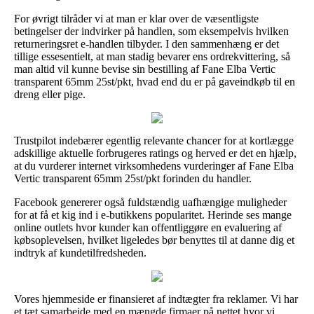
For øvrigt tilråder vi at man er klar over de væsentligste
betingelser der indvirker på handlen, som eksempelvis hvilken
returneringsret e-handlen tilbyder. I den sammenhæng er det
tillige essesentielt, at man stadig bevarer ens ordrekvittering, så
man altid vil kunne bevise sin bestilling af Fane Elba Vertic
transparent 65mm 25st/pkt, hvad end du er på gaveindkøb til en
dreng eller pige.
Trustpilot indebærer egentlig relevante chancer for at kortlægge
adskillige aktuelle forbrugeres ratings og herved er det en hjælp,
at du vurderer internet virksomhedens vurderinger af Fane Elba
Vertic transparent 65mm 25st/pkt forinden du handler.
Facebook genererer også fuldstændig uafhængige muligheder
for at få et kig ind i e-butikkens popularitet. Herinde ses mange
online outlets hvor kunder kan offentliggøre en evaluering af
købsoplevelsen, hvilket ligeledes bør benyttes til at danne dig et
indtryk af kundetilfredsheden.
Vores hjemmeside er finansieret af indtægter fra reklamer. Vi har
et tæt samarbejde med en mængde firmaer på nettet hvor vi