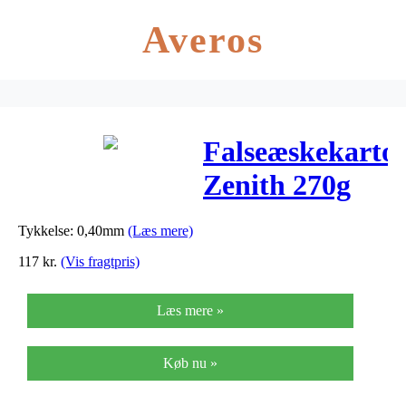
Averos
Falseæskekarto
Zenith 270g
72x102cm
Tykkelse: 0,40mm
(Læs mere)
117
kr.
(Vis fragtpris)
Læs mere »
Køb nu »