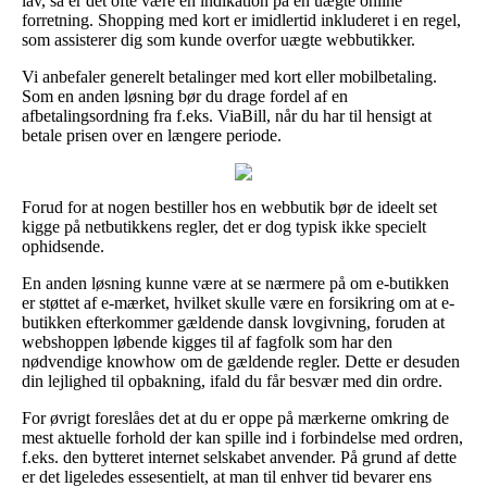
lav, så er det ofte være en indikation på en uægte online
forretning. Shopping med kort er imidlertid inkluderet i en regel,
som assisterer dig som kunde overfor uægte webbutikker.
Vi anbefaler generelt betalinger med kort eller mobilbetaling.
Som en anden løsning bør du drage fordel af en
afbetalingsordning fra f.eks. ViaBill, når du har til hensigt at
betale prisen over en længere periode.
Forud for at nogen bestiller hos en webbutik bør de ideelt set
kigge på netbutikkens regler, det er dog typisk ikke specielt
ophidsende.
En anden løsning kunne være at se nærmere på om e-butikken
er støttet af e-mærket, hvilket skulle være en forsikring om at e-
butikken efterkommer gældende dansk lovgivning, foruden at
webshoppen løbende kigges til af fagfolk som har den
nødvendige knowhow om de gældende regler. Dette er desuden
din lejlighed til opbakning, ifald du får besvær med din ordre.
For øvrigt foreslåes det at du er oppe på mærkerne omkring de
mest aktuelle forhold der kan spille ind i forbindelse med ordren,
f.eks. den bytteret internet selskabet anvender. På grund af dette
er det ligeledes essesentielt, at man til enhver tid bevarer ens