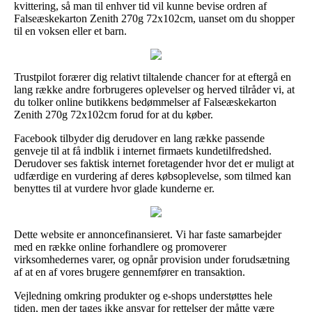
kvittering, så man til enhver tid vil kunne bevise ordren af
Falseæskekarton Zenith 270g 72x102cm, uanset om du shopper
til en voksen eller et barn.
Trustpilot forærer dig relativt tiltalende chancer for at eftergå en
lang række andre forbrugeres oplevelser og herved tilråder vi, at
du tolker online butikkens bedømmelser af Falseæskekarton
Zenith 270g 72x102cm forud for at du køber.
Facebook tilbyder dig derudover en lang række passende
genveje til at få indblik i internet firmaets kundetilfredshed.
Derudover ses faktisk internet foretagender hvor det er muligt at
udfærdige en vurdering af deres købsoplevelse, som tilmed kan
benyttes til at vurdere hvor glade kunderne er.
Dette website er annoncefinansieret. Vi har faste samarbejder
med en række online forhandlere og promoverer
virksomhedernes varer, og opnår provision under forudsætning
af at en af vores brugere gennemfører en transaktion.
Vejledning omkring produkter og e-shops understøttes hele
tiden, men der tages ikke ansvar for rettelser der måtte være