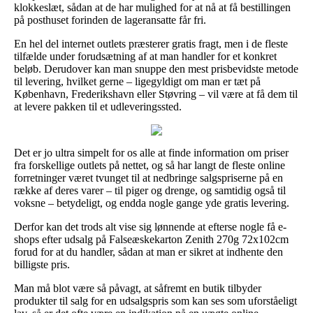
klokkeslæt, sådan at de har mulighed for at nå at få bestillingen
på posthuset forinden de lageransatte får fri.
En hel del internet outlets præsterer gratis fragt, men i de fleste
tilfælde under forudsætning af at man handler for et konkret
beløb. Derudover kan man snuppe den mest prisbevidste metode
til levering, hvilket gerne – ligegyldigt om man er tæt på
København, Frederikshavn eller Støvring – vil være at få dem til
at levere pakken til et udleveringssted.
Det er jo ultra simpelt for os alle at finde information om priser
fra forskellige outlets på nettet, og så har langt de fleste online
forretninger været tvunget til at nedbringe salgspriserne på en
række af deres varer – til piger og drenge, og samtidig også til
voksne – betydeligt, og endda nogle gange yde gratis levering.
Derfor kan det trods alt vise sig lønnende at efterse nogle få e-
shops efter udsalg på Falseæskekarton Zenith 270g 72x102cm
forud for at du handler, sådan at man er sikret at indhente den
billigste pris.
Man må blot være så påvagt, at såfremt en butik tilbyder
produkter til salg for en udsalgspris som kan ses som uforståeligt