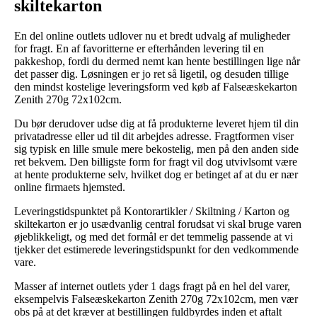
skiltekarton
En del online outlets udlover nu et bredt udvalg af muligheder
for fragt. En af favoritterne er efterhånden levering til en
pakkeshop, fordi du dermed nemt kan hente bestillingen lige når
det passer dig. Løsningen er jo ret så ligetil, og desuden tillige
den mindst kostelige leveringsform ved køb af Falseæskekarton
Zenith 270g 72x102cm.
Du bør derudover udse dig at få produkterne leveret hjem til din
privatadresse eller ud til dit arbejdes adresse. Fragtformen viser
sig typisk en lille smule mere bekostelig, men på den anden side
ret bekvem. Den billigste form for fragt vil dog utvivlsomt være
at hente produkterne selv, hvilket dog er betinget af at du er nær
online firmaets hjemsted.
Leveringstidspunktet på Kontorartikler / Skiltning / Karton og
skiltekarton er jo usædvanlig central forudsat vi skal bruge varen
øjeblikkeligt, og med det formål er det temmelig passende at vi
tjekker det estimerede leveringstidspunkt for den vedkommende
vare.
Masser af internet outlets yder 1 dags fragt på en hel del varer,
eksempelvis Falseæskekarton Zenith 270g 72x102cm, men vær
obs på at det kræver at bestillingen fuldbyrdes inden et aftalt