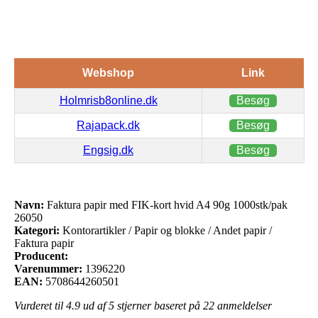
Webshop
Link
Holmrisb8online.dk
Besøg
Rajapack.dk
Besøg
Engsig.dk
Besøg
Navn:
Faktura papir med FIK-kort hvid A4 90g 1000stk/pak
26050
Kategori:
Kontorartikler / Papir og blokke / Andet papir /
Faktura papir
Producent:
Varenummer:
1396220
EAN:
5708644260501
Vurderet til
4.9
ud af 5 stjerner baseret på
22
anmeldelser