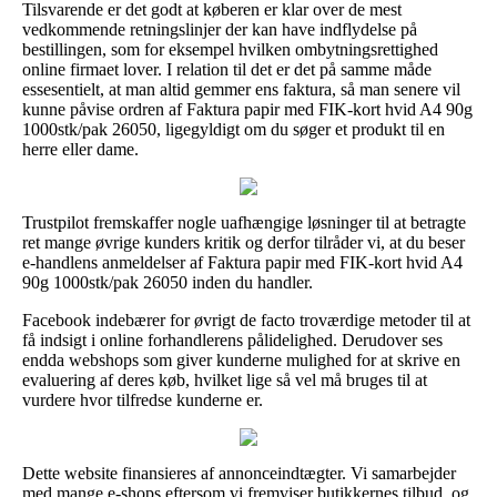
Tilsvarende er det godt at køberen er klar over de mest
vedkommende retningslinjer der kan have indflydelse på
bestillingen, som for eksempel hvilken ombytningsrettighed
online firmaet lover. I relation til det er det på samme måde
essesentielt, at man altid gemmer ens faktura, så man senere vil
kunne påvise ordren af Faktura papir med FIK-kort hvid A4 90g
1000stk/pak 26050, ligegyldigt om du søger et produkt til en
herre eller dame.
Trustpilot fremskaffer nogle uafhængige løsninger til at betragte
ret mange øvrige kunders kritik og derfor tilråder vi, at du beser
e-handlens anmeldelser af Faktura papir med FIK-kort hvid A4
90g 1000stk/pak 26050 inden du handler.
Facebook indebærer for øvrigt de facto troværdige metoder til at
få indsigt i online forhandlerens pålidelighed. Derudover ses
endda webshops som giver kunderne mulighed for at skrive en
evaluering af deres køb, hvilket lige så vel må bruges til at
vurdere hvor tilfredse kunderne er.
Dette website finansieres af annonceindtægter. Vi samarbejder
med mange e-shops eftersom vi fremviser butikkernes tilbud, og