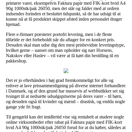
primære varer, eksempelvis Faktura papir med FIK-kort hvid A4
90g 1000stk/pak 26050, men det står og falder med at ordren
indsendes forinden et besluttet tidspunkt, så de har udsigt til at
kunne nå at få produktet skippet afsted inden personalet drager
hjemad.
Flere e-firmaer præsterer portofri levering, men i de fleste
tilfælde er det forbeholdt når du aftager for en konkret pris.
Desuden skal man udse dig den mest prisbevidste leveringstype,
hvilket gerne – uanset om man opholder sig nær Horsens,
Nakskov eller Haslev – vil være at få kørt din bestilling til en
pakkeshop.
Det er jo efterhånden i høj grad fremkommeligt for alle og
enhver at lave prissammenligning på diverse internet forhandlere
i Danmark, og af den grund har massevis af webbutikker set sig
tvunget til at nedsætte udsalgspriserne på deres varer – til børn,
og desuden også til kvinder og mænd – drastisk, og endda nogle
gange yde fri fragt.
Til gengæld kan det imidlertid vise sig rentabelt at studere nogle
online virksomheder efter rabat på Faktura papir med FIK-kort
hvid A4 90g 1000stk/pak 26050 forud for at du køber, således at