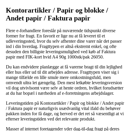
Kontorartikler / Papir og blokke /
Andet papir / Faktura papir
Flere e-forhandlere foreslår på nuværende tidspunkt diverse
former for fragt. En favorit er lige nu at få leveret til et
udleveringssted, hvor du selv afhenter dine varer når det passer
ind i din hverdag. Fragttypen er altså ekstremt enkel, og ofte
desuden den billigste leveringsmulighed ved køb af Faktura
papir med FIK-kort hvid A4 90g 1000stk/pak 26050.
Du kan endvidere planlægge at få varerne bragt til din lejlighed
eller hus eller ud til dit arbejdes adresse. Fragttypen viser sig i
mange tilfælde en lille smule mere omkostningsfuld, men
omvendt ultra let gængelig. Den mest letkøbte leveringsversion
vil dog utvivlsomt være selv at hente ordren, hvilket forudsætter
at du har bopæl i nærheden af e-forretningens arbejdslager.
Leveringstiden på Kontorartikler / Papir og blokke / Andet papir
/ Faktura papir er naturligvis usædvanlig vital ifald du behøver
pakken inden for få dage, og herved er det ret så væsentligt at vi
efterser leveringstiden ved det relevante produkt.
Masser af internet foretagender yder dag-til-dag fragt på deres