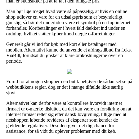
man er skudsikker på at få fat i den billigste pris.
Man bør lige meget hvad være så påpasselig, at hvis en online
shop udlover en vare for en udsalgspris som er besynderligt
gunstig, så bør det undertiden være et symbol på en fup internet
forhandler. Kortbetalinger er i hvert fald dækket ind under en
ordning, hvilket støtter køber imod uægte e-forretninger.
Generelt går vi ind for køb med kort eller betalinger med
mobilen. Alternativt kunne du anvende et afdragstilbud fra f.eks.
ViaBill, forudsat du ønsker at klare omkostningerne over en
periode.
Forud for at nogen shopper i en butik behøver de sådan set se på
webbutikkens regler, dog er det i mange tilfælde ikke særlig
sjovt.
Alternativet kan derfor være at kontrollere hvorvidt internet
firmaet er e-mærke tilsluttet, da det kan være en forsikring om at
internet firmaet retter sig efter dansk lovgivning, tillige med at
netshoppen løbende revideres af eksperter som kender de
gældende regulativer. Desuden giver det dig chance for
assistance, for så vidt du oplever problemer med dit køb.