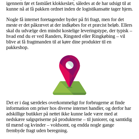
igennem før et fastslået klokkeslæt, således at de har udsigt til at
kunne nå at få pakken ordnet inden de logistikansatte tager hjem.
Nogle få internet foretagender byder på fri fragt, men for det
meste er det påkrævet at der indkøbes for et præcist beløb. Ellers
skal du udvælge den mindst kostelige leveringstype, der typisk –
hvad end du er ved Randers, Ringsted eller Ringkøbing – vil
blive at få fragtmanden til at køre dine produkter til en
pakkeshop.
Det er i dag særdeles overkommeligt for forbrugerne at finde
information om priser hos diverse internet handler, og derfor har
adskillige butikker på nettet ikke kunne lade være med at
nedskære salgspriserne på produkterne – til juniorer, og samtidig
til mænd og kvinder – voldsomt, og endda nogle gange
frembyde fragt uden beregning.