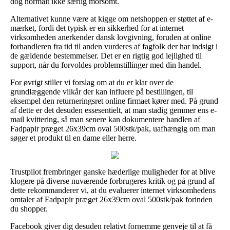
dog normalt ikke særlig morsomt.
Alternativet kunne være at kigge om netshoppen er støttet af e-
mærket, fordi det typisk er en sikkerhed for at internet
virksomheden anerkender dansk lovgivning, foruden at online
forhandleren fra tid til anden vurderes af fagfolk der har indsigt i
de gældende bestemmelser. Det er en rigtig god lejlighed til
support, når du forvoldes problemstillinger med din handel.
For øvrigt stiller vi forslag om at du er klar over de
grundlæggende vilkår der kan influere på bestillingen, til
eksempel den returneringsret online firmaet kører med. På grund
af dette er det desuden essesentielt, at man stadig gemmer ens e-
mail kvittering, så man senere kan dokumentere handlen af
Fadpapir præget 26x39cm oval 500stk/pak, uafhængig om man
søger et produkt til en dame eller herre.
Trustpilot frembringer ganske hæderlige muligheder for at blive
klogere på diverse nuværende forbrugeres kritik og på grund af
dette rekommanderer vi, at du evaluerer internet virksomhedens
omtaler af Fadpapir præget 26x39cm oval 500stk/pak forinden
du shopper.
Facebook giver dig desuden relativt fornemme genveje til at få