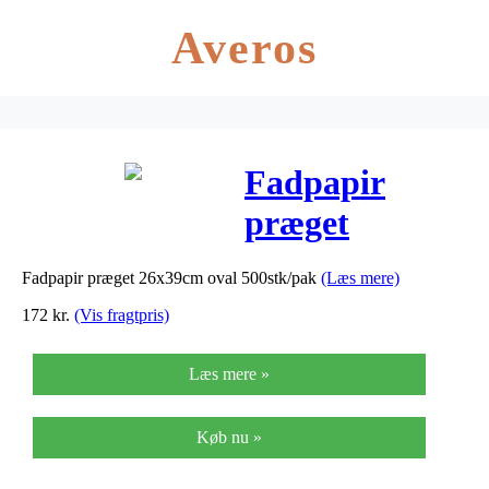
Averos
Fadpapir
præget
26x39cm oval
Fadpapir præget 26x39cm oval 500stk/pak
(Læs mere)
500stk/pak
172
kr.
(Vis fragtpris)
Læs mere »
Køb nu »