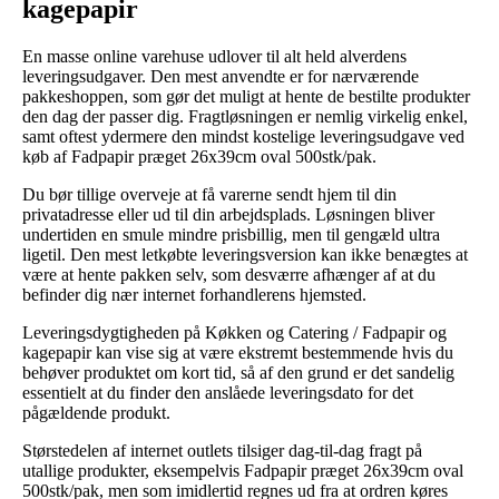
kagepapir
En masse online varehuse udlover til alt held alverdens
leveringsudgaver. Den mest anvendte er for nærværende
pakkeshoppen, som gør det muligt at hente de bestilte produkter
den dag der passer dig. Fragtløsningen er nemlig virkelig enkel,
samt oftest ydermere den mindst kostelige leveringsudgave ved
køb af Fadpapir præget 26x39cm oval 500stk/pak.
Du bør tillige overveje at få varerne sendt hjem til din
privatadresse eller ud til din arbejdsplads. Løsningen bliver
undertiden en smule mindre prisbillig, men til gengæld ultra
ligetil. Den mest letkøbte leveringsversion kan ikke benægtes at
være at hente pakken selv, som desværre afhænger af at du
befinder dig nær internet forhandlerens hjemsted.
Leveringsdygtigheden på Køkken og Catering / Fadpapir og
kagepapir kan vise sig at være ekstremt bestemmende hvis du
behøver produktet om kort tid, så af den grund er det sandelig
essentielt at du finder den anslåede leveringsdato for det
pågældende produkt.
Størstedelen af internet outlets tilsiger dag-til-dag fragt på
utallige produkter, eksempelvis Fadpapir præget 26x39cm oval
500stk/pak, men som imidlertid regnes ud fra at ordren køres