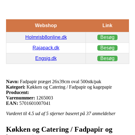
Webshop
Link
Holmrisb8online.dk
Besøg
Rajapack.dk
Besøg
Engsig.dk
Besøg
Navn:
Fadpapir præget 26x39cm oval 500stk/pak
Kategori:
Køkken og Catering / Fadpapir og kagepapir
Producent:
Varenummer:
1265003
EAN:
5701601007041
Vurderet til
4.5
ud af 5 stjerner baseret på
37
anmeldelser
Køkken og Catering / Fadpapir og