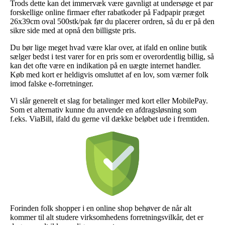
Trods dette kan det immervæk være gavnligt at undersøge et par
forskellige online firmaer efter rabatkoder på Fadpapir præget
26x39cm oval 500stk/pak før du placerer ordren, så du er på den
sikre side med at opnå den billigste pris.
Du bør lige meget hvad være klar over, at ifald en online butik
sælger bedst i test varer for en pris som er overordentlig billig, så
kan det ofte være en indikation på en uægte internet handler.
Køb med kort er heldigvis omsluttet af en lov, som værner folk
imod falske e-forretninger.
Vi slår generelt et slag for betalinger med kort eller MobilePay.
Som et alternativ kunne du anvende en afdragsløsning som
f.eks. ViaBill, ifald du gerne vil dække beløbet ude i fremtiden.
Forinden folk shopper i en online shop behøver de når alt
kommer til alt studere virksomhedens forretningsvilkår, det er