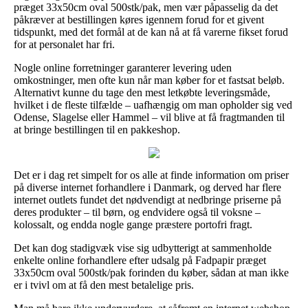
præget 33x50cm oval 500stk/pak, men vær påpasselig da det
påkræver at bestillingen køres igennem forud for et givent
tidspunkt, med det formål at de kan nå at få varerne fikset forud
for at personalet har fri.
Nogle online forretninger garanterer levering uden
omkostninger, men ofte kun når man køber for et fastsat beløb.
Alternativt kunne du tage den mest letkøbte leveringsmåde,
hvilket i de fleste tilfælde – uafhængig om man opholder sig ved
Odense, Slagelse eller Hammel – vil blive at få fragtmanden til
at bringe bestillingen til en pakkeshop.
Det er i dag ret simpelt for os alle at finde information om priser
på diverse internet forhandlere i Danmark, og derved har flere
internet outlets fundet det nødvendigt at nedbringe priserne på
deres produkter – til børn, og endvidere også til voksne –
kolossalt, og endda nogle gange præstere portofri fragt.
Det kan dog stadigvæk vise sig udbytterigt at sammenholde
enkelte online forhandlere efter udsalg på Fadpapir præget
33x50cm oval 500stk/pak forinden du køber, sådan at man ikke
er i tvivl om at få den mest betalelige pris.