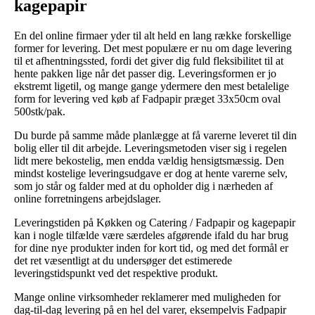
kagepapir
En del online firmaer yder til alt held en lang række forskellige
former for levering. Det mest populære er nu om dage levering
til et afhentningssted, fordi det giver dig fuld fleksibilitet til at
hente pakken lige når det passer dig. Leveringsformen er jo
ekstremt ligetil, og mange gange ydermere den mest betalelige
form for levering ved køb af Fadpapir præget 33x50cm oval
500stk/pak.
Du burde på samme måde planlægge at få varerne leveret til din
bolig eller til dit arbejde. Leveringsmetoden viser sig i regelen
lidt mere bekostelig, men endda vældig hensigtsmæssig. Den
mindst kostelige leveringsudgave er dog at hente varerne selv,
som jo står og falder med at du opholder dig i nærheden af
online forretningens arbejdslager.
Leveringstiden på Køkken og Catering / Fadpapir og kagepapir
kan i nogle tilfælde være særdeles afgørende ifald du har brug
for dine nye produkter inden for kort tid, og med det formål er
det ret væsentligt at du undersøger det estimerede
leveringstidspunkt ved det respektive produkt.
Mange online virksomheder reklamerer med muligheden for
dag-til-dag levering på en hel del varer, eksempelvis Fadpapir