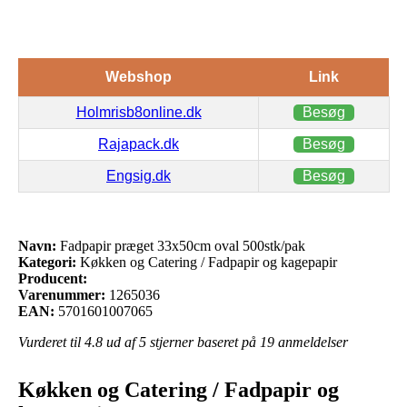
Webshop
Link
Holmrisb8online.dk
Besøg
Rajapack.dk
Besøg
Engsig.dk
Besøg
Navn:
Fadpapir præget 33x50cm oval 500stk/pak
Kategori:
Køkken og Catering / Fadpapir og kagepapir
Producent:
Varenummer:
1265036
EAN:
5701601007065
Vurderet til
4.8
ud af 5 stjerner baseret på
19
anmeldelser
Køkken og Catering / Fadpapir og