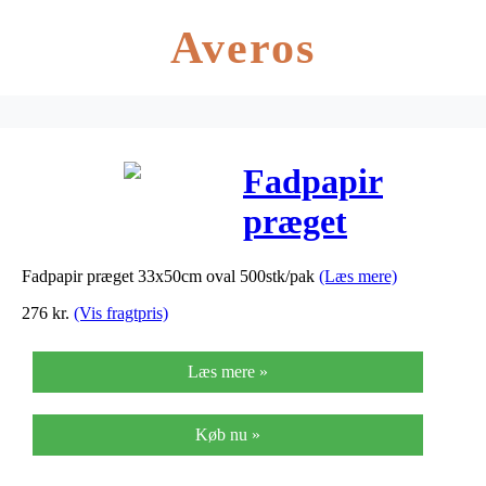
Averos
Fadpapir
præget
33x50cm oval
Fadpapir præget 33x50cm oval 500stk/pak
(Læs mere)
500stk/pak
276
kr.
(Vis fragtpris)
Læs mere »
Køb nu »