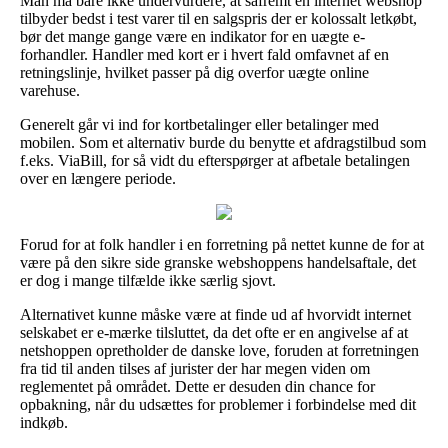
Man må bare ikke undervurdere, at såfremt en internet webshop
tilbyder bedst i test varer til en salgspris der er kolossalt letkøbt,
bør det mange gange være en indikator for en uægte e-
forhandler. Handler med kort er i hvert fald omfavnet af en
retningslinje, hvilket passer på dig overfor uægte online
varehuse.
Generelt går vi ind for kortbetalinger eller betalinger med
mobilen. Som et alternativ burde du benytte et afdragstilbud som
f.eks. ViaBill, for så vidt du efterspørger at afbetale betalingen
over en længere periode.
Forud for at folk handler i en forretning på nettet kunne de for at
være på den sikre side granske webshoppens handelsaftale, det
er dog i mange tilfælde ikke særlig sjovt.
Alternativet kunne måske være at finde ud af hvorvidt internet
selskabet er e-mærke tilsluttet, da det ofte er en angivelse af at
netshoppen opretholder de danske love, foruden at forretningen
fra tid til anden tilses af jurister der har megen viden om
reglementet på området. Dette er desuden din chance for
opbakning, når du udsættes for problemer i forbindelse med dit
indkøb.