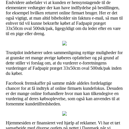
Endvidere anbefaler vi at kunden er hensynstagende til de
elementære vedtægter der kan have indflydelse på bestillingen,
for eksempel hvilken returret online firmaet bruger. Her er det
også vigtigt, at man altid bibeholder sin faktura e-mail, så man til
enhver tid vil kunne bekræfte købet af Fadpapir præget
33x50cm oval 500stk/pak, ligegyldigt om du leder efter en vare
til en pige eller dreng.
Trustpilot indebærer uden sammenligning nyttige muligheder for
at granske ret mange øvrige køberes opfattelser og på grund af
dette stiller vi forslag om, at du vurderer e-forretningens
vurderinger af Fadpapir præget 33x50cm oval 500stk/pak inden
du køber.
Facebook fremskaffer på samme måde aldeles fordelagtige
chancer for at få indtryk af online firmaets kundefokus. Desuden
er der mange online forhandlere hvor man kan tilkendegive en
vurdering af deres købsoplevelse, som også kan anvendes til at
fornemme kundetilfredsheden.
Hjemmesiden er finansieret ved hjælp af reklamer. Vi har et tæt
samarbejde med diverse outlets på nettet i Danmark når vi