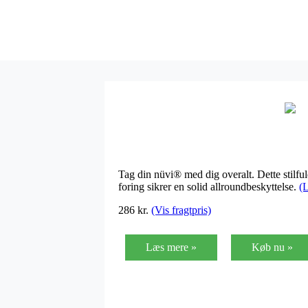
Tag din nüvi® med dig overalt. Dette stilfu
foring sikrer en solid allroundbeskyttelse.
(
286
kr.
(Vis fragtpris)
Læs mere »
Køb nu »