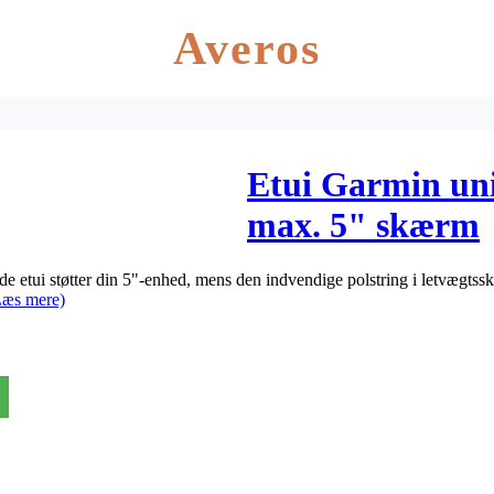
Averos
Etui Garmin uni
max. 5" skærm
lde etui støtter din 5"-enhed, mens den indvendige polstring i letvægts
Læs mere)