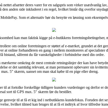
å nettet afsætter deres varer for en salgspris som virker usædvanlig lav,
 den anden side inkluderet i en regel, hvilket bistår dig overfor snydag
r MobilePay. Som et alternativ bør du benytte en løsning som eksempelvi
virksomhed kan man faktisk kigge på e-butikkens forretningsbetingelser, 
trollere om online forretningen er støttet af e-mærket, grundet at det gen
r at online forhandleren en gang i mellem monitoreres af specialister d
t få bistand, såfremt du får vanskeligheder i forbindelse med din ordre.
å mærkerne omkring de mest centrale retningslinjer der kan have betyd
delse er det samtidig relevant, at man permanent opbevarer sin kvitteri
S max. 5" skærm, uanset om man skal købe til en pige eller dreng.
 til at fortolke forskellige tidligere kunders vurderinger og derfor er de
sal sort til GPS max. 5" skærm før du bestiller.
ge genveje til at få et kig ind i netbutikkens kundefokus. Foruden det ses
se, hvilket tilmed kan bruges til at få et indtryk af hvor tilfredse kun