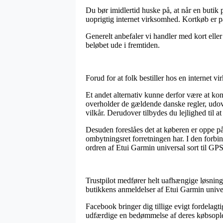
Du bør imidlertid huske på, at når en butik p
uoprigtig internet virksomhed. Kortkøb er på
Generelt anbefaler vi handler med kort elle
beløbet ude i fremtiden.
Forud for at folk bestiller hos en internet 
Et andet alternativ kunne derfor være at kon
overholder de gældende danske regler, udove
vilkår. Derudover tilbydes du lejlighed til a
Desuden foreslåes det at køberen er oppe p
ombytningsret forretningen har. I den forbin
ordren af Etui Garmin universal sort til GP
Trustpilot medfører helt uafhængige løsninger
butikkens anmeldelser af Etui Garmin univer
Facebook bringer dig tillige evigt fordelagti
udfærdige en bedømmelse af deres købsoplevel