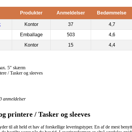
Produkter
Anmeldelser
Bedømmelse
k
Kontor
37
4,7
Emballage
503
4,6
Kontor
15
4,4
max. 5" skærm
tere / Tasker og sleeves
0
anmeldelser
g printere / Tasker og sleeves
 til alt held et hav af forskellige leveringstyper. En af de mest benytted