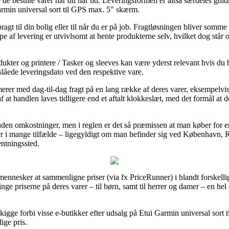
e de bestilte varer når du har tid. Leveringsformen er altså særdeles g
armin universal sort til GPS max. 5" skærm.
gt til din bolig eller til når du er på job. Fragtløsningen bliver somme 
ype af levering er utvivlsomt at hente produkterne selv, hvilket dog står
ukter og printere / Tasker og sleeves kan være yderst relevant hvis du h
anslåede leveringsdato ved den respektive vare.
erer med dag-til-dag fragt på en lang række af deres varer, eksempelvi
at handlen laves tidligere end et aftalt klokkeslæt, med det formål at d
den omkostninger, men i reglen er det så præmissen at man køber for e
r i mange tilfælde – ligegyldigt om man befinder sig ved København, Ri
hentningssted.
mennesker at sammenligne priser (via fx PriceRunner) i blandt forskellige
nge priserne på deres varer – til børn, samt til herrer og damer – en he
igge forbi visse e-butikker efter udsalg på Etui Garmin universal sort 
ige pris.