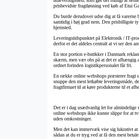
udleveringssted, som gør det muligt at hent
prisbevidste fragtløsning ved køb af Etui G
Du burde derudover udse dig at få varerne bra
samtidig i høj grad nem. Den prisbilligste t
hjemsted.
Leveringstidspunktet på Elektronik / IT-prod
derfor er det aldeles centralt at vi ser den 
En stor portion e-butikker i Danmark reklam
skærm, men vær obs på at det er afhængig af 
ordnet forinden logistikpersonalet får fri.
En række online webshops præsterer fragt u
snuppe den mest letkøbte leveringsmåde, de
fragtfirmaet til at køre produkterne til et af
Det er i dag usædvanlig let for almindelige 
online webshops ikke kunne slippe for at tvi
uden omkostninger.
Men det kan immervæk vise sig lukrativt at k
sådan at du er tryg ved at få den mest betalel