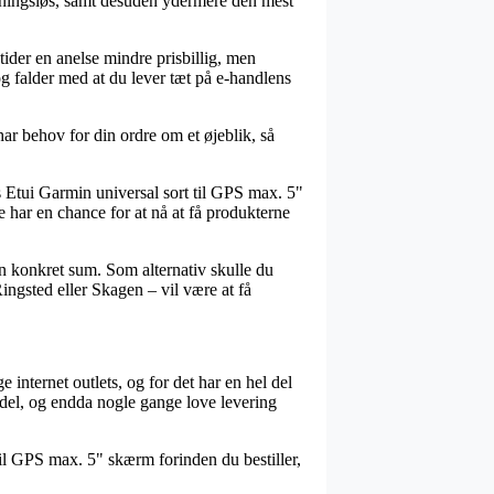
nidningsløs, samt desuden ydermere den mest
tider en anelse mindre prisbillig, men
 og falder med at du lever tæt på e-handlens
ar behov for din ordre om et øjeblik, så
s Etui Garmin universal sort til GPS max. 5"
e har en chance for at nå at få produkterne
n konkret sum. Som alternativ skulle du
ngsted eller Skagen – vil være at få
 internet outlets, og for det har en hel del
l del, og endda nogle gange love levering
til GPS max. 5" skærm forinden du bestiller,