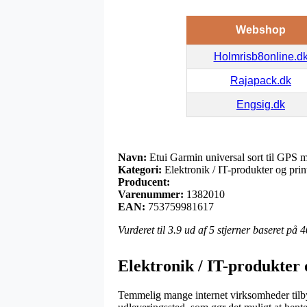
Webshop
Holmrisb8online.d
Rajapack.dk
Engsig.dk
Navn:
Etui Garmin universal sort til GPS 
Kategori:
Elektronik / IT-produkter og prin
Producent:
Varenummer:
1382010
EAN:
753759981617
Vurderet til
3.9
ud af 5 stjerner baseret på
4
Elektronik / IT-produkter o
Temmelig mange internet virksomheder tilbyder