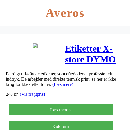
Averos
Etiketter X-
store DYMO
hvid
Færdigt udskårede etiketter, som efterlader et professionelt
59x190mm
indtryk. De arbejder med direkte termisk print, så her er ikke
brug for blæk eller toner.
(Læs mere)
110stk/rul
248
kr.
(Vis fragtpris)
99019
Læs mere »
Køb nu »