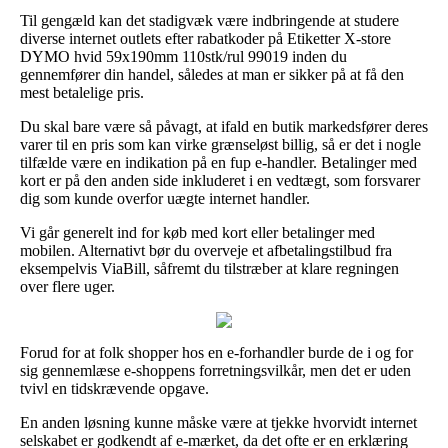
Til gengæld kan det stadigvæk være indbringende at studere
diverse internet outlets efter rabatkoder på Etiketter X-store
DYMO hvid 59x190mm 110stk/rul 99019 inden du
gennemfører din handel, således at man er sikker på at få den
mest betalelige pris.
Du skal bare være så påvagt, at ifald en butik markedsfører deres
varer til en pris som kan virke grænseløst billig, så er det i nogle
tilfælde være en indikation på en fup e-handler. Betalinger med
kort er på den anden side inkluderet i en vedtægt, som forsvarer
dig som kunde overfor uægte internet handler.
Vi går generelt ind for køb med kort eller betalinger med
mobilen. Alternativt bør du overveje et afbetalingstilbud fra
eksempelvis ViaBill, såfremt du tilstræber at klare regningen
over flere uger.
Forud for at folk shopper hos en e-forhandler burde de i og for
sig gennemlæse e-shoppens forretningsvilkår, men det er uden
tvivl en tidskrævende opgave.
En anden løsning kunne måske være at tjekke hvorvidt internet
selskabet er godkendt af e-mærket, da det ofte er en erklæring