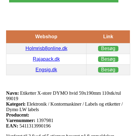
Webshop
Link
Holmrisb8online.dk
Besøg
Rajapack.dk
Besøg
Engsig.dk
Besøg
Navn:
Etiketter X-store DYMO hvid 59x190mm 110stk/rul
99019
Kategori:
Elektronik / Kontormaskiner / Labels og etiketter /
Dymo LW labels
Producent:
Varenummer:
1397981
EAN:
5411313990196