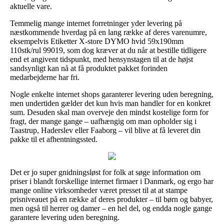
aktuelle vare.
Temmelig mange internet forretninger yder levering på
næstkommende hverdag på en lang række af deres varenumre,
eksempelvis Etiketter X-store DYMO hvid 59x190mm
110stk/rul 99019, som dog kræver at du når at bestille tidligere
end et angivent tidspunkt, med hensynstagen til at de højst
sandsynligt kan nå at få produktet pakket forinden
medarbejderne har fri.
Nogle enkelte internet shops garanterer levering uden beregning,
men undertiden gælder det kun hvis man handler for en konkret
sum. Desuden skal man overveje den mindst kostelige form for
fragt, der mange gange – uafhængig om man opholder sig i
Taastrup, Haderslev eller Faaborg – vil blive at få leveret din
pakke til et afhentningssted.
Det er jo super gnidningsløst for folk at søge information om
priser i blandt forskellige internet firmaer i Danmark, og ergo har
mange online virksomheder været presset til at at stampe
prisniveauet på en række af deres produkter – til børn og babyer,
men også til herrer og damer – en hel del, og endda nogle gange
garantere levering uden beregning.