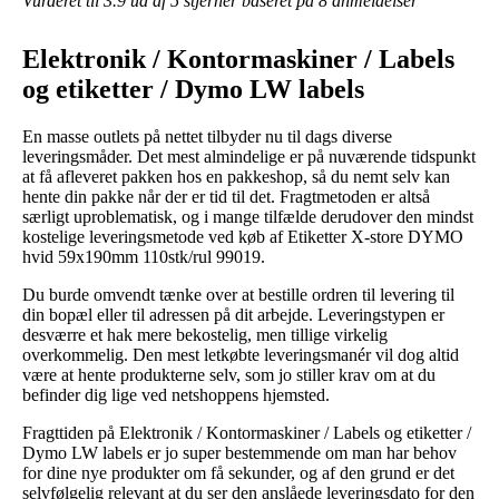
Vurderet til
3.9
ud af 5 stjerner baseret på
8
anmeldelser
Elektronik / Kontormaskiner / Labels
og etiketter / Dymo LW labels
En masse outlets på nettet tilbyder nu til dags diverse
leveringsmåder. Det mest almindelige er på nuværende tidspunkt
at få afleveret pakken hos en pakkeshop, så du nemt selv kan
hente din pakke når der er tid til det. Fragtmetoden er altså
særligt uproblematisk, og i mange tilfælde derudover den mindst
kostelige leveringsmetode ved køb af Etiketter X-store DYMO
hvid 59x190mm 110stk/rul 99019.
Du burde omvendt tænke over at bestille ordren til levering til
din bopæl eller til adressen på dit arbejde. Leveringstypen er
desværre et hak mere bekostelig, men tillige virkelig
overkommelig. Den mest letkøbte leveringsmanér vil dog altid
være at hente produkterne selv, som jo stiller krav om at du
befinder dig lige ved netshoppens hjemsted.
Fragttiden på Elektronik / Kontormaskiner / Labels og etiketter /
Dymo LW labels er jo super bestemmende om man har behov
for dine nye produkter om få sekunder, og af den grund er det
selvfølgelig relevant at du ser den anslåede leveringsdato for den