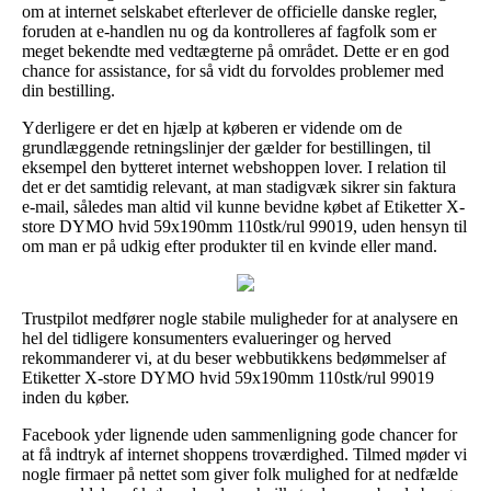
om at internet selskabet efterlever de officielle danske regler,
foruden at e-handlen nu og da kontrolleres af fagfolk som er
meget bekendte med vedtægterne på området. Dette er en god
chance for assistance, for så vidt du forvoldes problemer med
din bestilling.
Yderligere er det en hjælp at køberen er vidende om de
grundlæggende retningslinjer der gælder for bestillingen, til
eksempel den bytteret internet webshoppen lover. I relation til
det er det samtidig relevant, at man stadigvæk sikrer sin faktura
e-mail, således man altid vil kunne bevidne købet af Etiketter X-
store DYMO hvid 59x190mm 110stk/rul 99019, uden hensyn til
om man er på udkig efter produkter til en kvinde eller mand.
Trustpilot medfører nogle stabile muligheder for at analysere en
hel del tidligere konsumenters evalueringer og herved
rekommanderer vi, at du beser webbutikkens bedømmelser af
Etiketter X-store DYMO hvid 59x190mm 110stk/rul 99019
inden du køber.
Facebook yder lignende uden sammenligning gode chancer for
at få indtryk af internet shoppens troværdighed. Tilmed møder vi
nogle firmaer på nettet som giver folk mulighed for at nedfælde