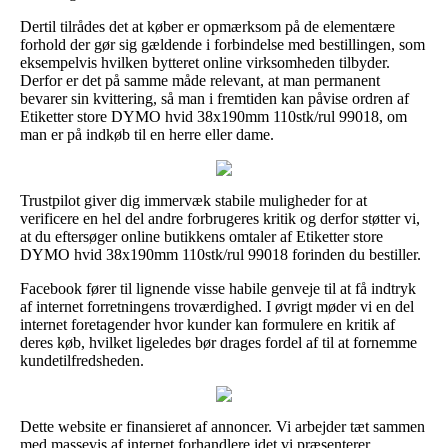
Dertil tilrådes det at køber er opmærksom på de elementære
forhold der gør sig gældende i forbindelse med bestillingen, som
eksempelvis hvilken bytteret online virksomheden tilbyder.
Derfor er det på samme måde relevant, at man permanent
bevarer sin kvittering, så man i fremtiden kan påvise ordren af
Etiketter store DYMO hvid 38x190mm 110stk/rul 99018, om
man er på indkøb til en herre eller dame.
Trustpilot giver dig immervæk stabile muligheder for at
verificere en hel del andre forbrugeres kritik og derfor støtter vi,
at du eftersøger online butikkens omtaler af Etiketter store
DYMO hvid 38x190mm 110stk/rul 99018 forinden du bestiller.
Facebook fører til lignende visse habile genveje til at få indtryk
af internet forretningens troværdighed. I øvrigt møder vi en del
internet foretagender hvor kunder kan formulere en kritik af
deres køb, hvilket ligeledes bør drages fordel af til at fornemme
kundetilfredsheden.
Dette website er finansieret af annoncer. Vi arbejder tæt sammen
med massevis af internet forhandlere idet vi præsenterer