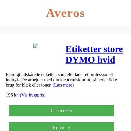
Averos
Etiketter store
DYMO hvid
38x190mm
Færdigt udskårede etiketter, som efterlader et professionelt
110stk/rul
indtryk. De arbejder med direkte termisk print, så her er ikke
brug for blæk eller toner.
(Læs mere)
99018
196
kr.
(Vis fragtpris)
Læs mere »
Køb nu »