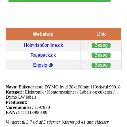
Webshop
Link
Holmrisb8online.dk
Besøg
Rajapack.dk
Besøg
Engsig.dk
Besøg
Navn:
Etiketter store DYMO hvid 38x190mm 110stk/rul 99018
Kategori:
Elektronik / Kontormaskiner / Labels og etiketter /
Dymo LW labels
Producent:
Varenummer:
1397970
EAN:
5411313990189
Vurderet til
3.7
ud af 5 stjerner baseret på
41
anmeldelser