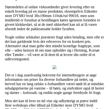
Størstedelen af online virksomheder giver levering efter en
enkelt hverdag på en masse produkter, eksempelvis Etiketter
store DYMO hvid 38x190mm 110stk/rul 99018, men som
imidlertid er forudsat at bestillingen køres igennem forinden et
givent klokkeslæt, så at de med sikkerhed kan nå at få varen
afsendt inden de pakkeansatte holder fyraften.
Nogle online selskaber præsterer fragt uden betaling, men ofte er
det kun gældende hvis der erhverves for en konkret pris.
Alternativt skal man gribe den mindst kostelige fragttype, som
ofte – uden hensyn til om man opholder sig i Herning, Korsør
eller Tønder – vil være at få dem til at levere din ordre til et
udleveringssted.
Det er i dag usædvanlig bekvemt for internetbrugere at søge
information om priser fra diverse forhandlere på nettet, og
herved har en lang række e-forhandlere været nødt til at mindske
udsalgspriserne på varerne – til børn, og endvidere også til herrer
og damer – kolossalt, og endda nogle gange frembyde fri fragt.
Men det kan til hver en tid vise sig udbytterigt at prøve indtil
flere webshops efter tilbud på Etiketter store DYMO hvid