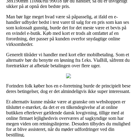
38x190mm 110stk/rul 99018 før du handler, så du er usvigeligt
sikker på at opnå den bedste pris.
Man bør lige meget hvad være så påpasselig, at ifald en e-
handler udbyder bedst i test varer til salg for en pris som kan ses
som kolossalt gunstig, burde det for det meste være et bevis på
en svindel e-butik. Køb med kort er trods alt omfattet af en
forordning, der passer på kunden overfor snydagtige online
virksomheder.
Generelt tilråder vi handler med kort eller mobilbetaling. Som et
alternativ bør du benytte en løsning fra f.eks. ViaBill, såfremt du
foretrækker at afbetale betalingen over flere uger.
Forinden folk køber hos en e-forretning burde de principielt bese
deres betingelser, dog er det almindeligvis ikke super interessant.
Et alternativ kunne måske være at granske om webshoppen er
tilsluttet e-mærket, da det er en tilkendegivelse af at online
butikken efterlever gældende dansk lovgivning, tillige med at
online firmaet lejlighedsvis overværes af sagkyndige som har
megen viden om retningslinjerne. Desuden tilbydes du mulighed
for at blive assisteret, når du møder udfordringer ved din
bestilling.