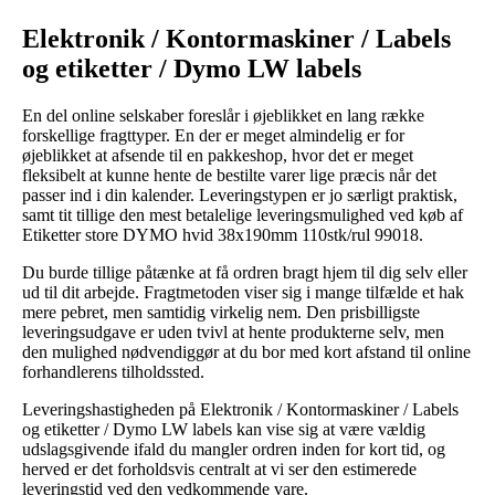
Elektronik / Kontormaskiner / Labels
og etiketter / Dymo LW labels
En del online selskaber foreslår i øjeblikket en lang række
forskellige fragttyper. En der er meget almindelig er for
øjeblikket at afsende til en pakkeshop, hvor det er meget
fleksibelt at kunne hente de bestilte varer lige præcis når det
passer ind i din kalender. Leveringstypen er jo særligt praktisk,
samt tit tillige den mest betalelige leveringsmulighed ved køb af
Etiketter store DYMO hvid 38x190mm 110stk/rul 99018.
Du burde tillige påtænke at få ordren bragt hjem til dig selv eller
ud til dit arbejde. Fragtmetoden viser sig i mange tilfælde et hak
mere pebret, men samtidig virkelig nem. Den prisbilligste
leveringsudgave er uden tvivl at hente produkterne selv, men
den mulighed nødvendiggør at du bor med kort afstand til online
forhandlerens tilholdssted.
Leveringshastigheden på Elektronik / Kontormaskiner / Labels
og etiketter / Dymo LW labels kan vise sig at være vældig
udslagsgivende ifald du mangler ordren inden for kort tid, og
herved er det forholdsvis centralt at vi ser den estimerede
leveringstid ved den vedkommende vare.