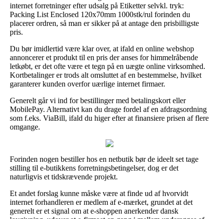
internet forretninger efter udsalg på Etiketter selvkl. tryk:
Packing List Enclosed 120x70mm 1000stk/rul forinden du
placerer ordren, så man er sikker på at antage den prisbilligste
pris.
Du bør imidlertid være klar over, at ifald en online webshop
annoncerer et produkt til en pris der anses for himmelråbende
letkøbt, er det ofte være et tegn på en uægte online virksomhed.
Kortbetalinger er trods alt omsluttet af en bestemmelse, hvilket
garanterer kunden overfor uærlige internet firmaer.
Generelt går vi ind for bestillinger med betalingskort eller
MobilePay. Alternativt kan du drage fordel af en afdragsordning
som f.eks. ViaBill, ifald du higer efter at finansiere prisen af flere
omgange.
Forinden nogen bestiller hos en netbutik bør de ideelt set tage
stilling til e-butikkens forretningsbetingelser, dog er det
naturligvis et tidskrævende projekt.
Et andet forslag kunne måske være at finde ud af hvorvidt
internet forhandleren er medlem af e-mærket, grundet at det
generelt er et signal om at e-shoppen anerkender dansk