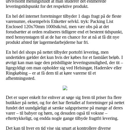
utvivlsomt meningsfuldt at man studerer det estimerede
leveringstidspunkt for det respektive produkt.
En hel del internet forretninger tilbyder 1 dags fragt på de fleste
varenumre, eksempelvis Etiketter selvkl. tryk: Packing List
Enclosed 120x70mm 1000stk/rul, men vær obs på at det
forudsætter at orden realiseres tidligere end et bestemt tidspunkt,
med hensynstagen til at de har en chance for at nå at få dit nye
produkt afsted før lagermedarbejderne har fri.
En hel del shops på nettet tilbyder portofri levering, men
undertiden gælder det kun hvis der købes for et fastslået beløb. I
øvrigt kan man tage den prisbilligste leveringsmulighed, der tit –
ligegyldigt om man opholder sig ved Helsingør, Haderslev eller
Ringkøbing – er at få dem til at køre varerne til et
afhentningssted.
Det er super enkelt for enhver at søge sig frem til priser fra flere
butikker på nettet, og for det har flertallet af forretninger på nettet
fundet det uundgåeligt at sænke salgspriserne på mange af deres
varer – til babyer og børn, og desuden også til voksne –
eftertrykkeligt, og endda nogle gange tilbyde fragtfri levering.
Det kan til hver en tid vise sig smart at kontrollere diverse