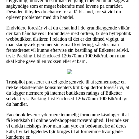
lovgivning, udover at e-firmaet en gang i mellem undersøges af
sagkyndige som er meget bekendte med lovene på området.
Desuden tilbydes du chance for at få bistand, for så vidt du
oplever problemer med din handel.
Endvidere foreslår vi at du er sat ind i de grundlæggende vilkår
der kan håndhæves i forbindelse med ordren, fx den byttepolitik
webbutikken tilsikrer. I relation til det er det tilmed vigtigt, at
man stadigvæk gemmer sin e-mail kvittering, således man
fremadrettet vil kunne eftervise sin bestilling af Etiketter selvkl.
tryk: Packing List Enclosed 120x70mm 1000stk/rul, om man
skal købe gave til en voksen eller et barn.
Trustpilot præsterer en del gode genveje til at gennemsøge en
række eksisterende konsumenters kritik og derfor foreslår vi, at
du kigger nærmere på internet butikkens ratings af Etiketter
selvkl. tryk: Packing List Enclosed 120x70mm 1000stk/rul før
du handler.
Facebook leverer ydermere temmelig fornemme løsninger til at
få kendskab til online webshoppens troværdighed. Herinde ser
vi endda netshops hvor man kan ytre en bedømmelse af deres
køb, hvilket ligeledes bør bruges til at fornemme hvor glade
kunderne er.