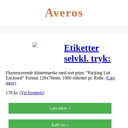
Averos
Etiketter
selvkl. tryk:
Packing List
Fluorescerende klistermærke med sort print: "Packing List
Enclosed
Enclosed" Format 120x70mm, 1000 etiketter pr. Rulle.
(Læs
mere)
120x70mm
178
kr.
(Vis fragtpris)
1000stk/rul
Læs mere »
Køb nu »