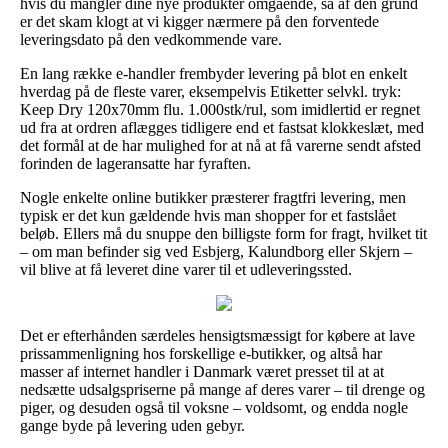
hvis du mangler dine nye produkter omgående, så af den grund
er det skam klogt at vi kigger nærmere på den forventede
leveringsdato på den vedkommende vare.
En lang række e-handler frembyder levering på blot en enkelt
hverdag på de fleste varer, eksempelvis Etiketter selvkl. tryk:
Keep Dry 120x70mm flu. 1.000stk/rul, som imidlertid er regnet
ud fra at ordren aflægges tidligere end et fastsat klokkeslæt, med
det formål at de har mulighed for at nå at få varerne sendt afsted
forinden de lageransatte har fyraften.
Nogle enkelte online butikker præsterer fragtfri levering, men
typisk er det kun gældende hvis man shopper for et fastslået
beløb. Ellers må du snuppe den billigste form for fragt, hvilket tit
– om man befinder sig ved Esbjerg, Kalundborg eller Skjern –
vil blive at få leveret dine varer til et udleveringssted.
Det er efterhånden særdeles hensigtsmæssigt for købere at lave
prissammenligning hos forskellige e-butikker, og altså har
masser af internet handler i Danmark været presset til at at
nedsætte udsalgspriserne på mange af deres varer – til drenge og
piger, og desuden også til voksne – voldsomt, og endda nogle
gange byde på levering uden gebyr.