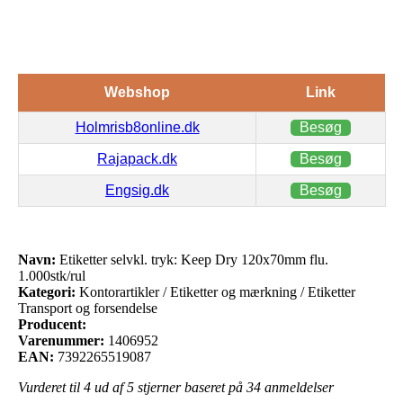
Webshop
Link
Holmrisb8online.dk
Besøg
Rajapack.dk
Besøg
Engsig.dk
Besøg
Navn:
Etiketter selvkl. tryk: Keep Dry 120x70mm flu.
1.000stk/rul
Kategori:
Kontorartikler / Etiketter og mærkning / Etiketter
Transport og forsendelse
Producent:
Varenummer:
1406952
EAN:
7392265519087
Vurderet til
4
ud af 5 stjerner baseret på
34
anmeldelser