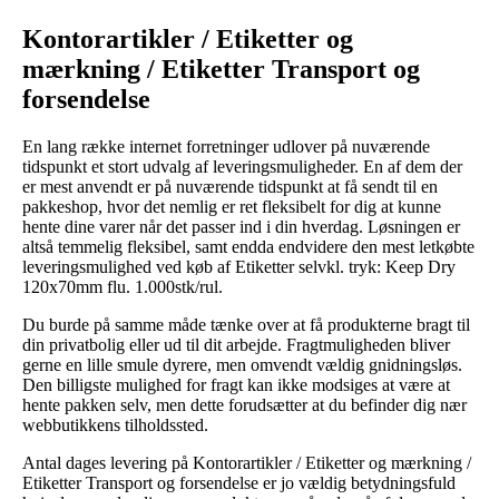
Kontorartikler / Etiketter og
mærkning / Etiketter Transport og
forsendelse
En lang række internet forretninger udlover på nuværende
tidspunkt et stort udvalg af leveringsmuligheder. En af dem der
er mest anvendt er på nuværende tidspunkt at få sendt til en
pakkeshop, hvor det nemlig er ret fleksibelt for dig at kunne
hente dine varer når det passer ind i din hverdag. Løsningen er
altså temmelig fleksibel, samt endda endvidere den mest letkøbte
leveringsmulighed ved køb af Etiketter selvkl. tryk: Keep Dry
120x70mm flu. 1.000stk/rul.
Du burde på samme måde tænke over at få produkterne bragt til
din privatbolig eller ud til dit arbejde. Fragtmuligheden bliver
gerne en lille smule dyrere, men omvendt vældig gnidningsløs.
Den billigste mulighed for fragt kan ikke modsiges at være at
hente pakken selv, men dette forudsætter at du befinder dig nær
webbutikkens tilholdssted.
Antal dages levering på Kontorartikler / Etiketter og mærkning /
Etiketter Transport og forsendelse er jo vældig betydningsfuld