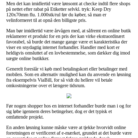
Men det kan imidlertid være lønsomt at checke indtil flere shops
på nettet efter rabat på Etiketter selvkl. tryk: Keep Dry
120x70mm flu. 1.000stk/rul før du køber, så man er
velinformeret til at opnå den billigste pris.
Man bør imidlertid være årvågen med, at såfremt en online butik
reklamerer et produkt for en pris der kan virke ekstraordinært
favorabel, så burde det mange gange være et karakteristika der
viser en snydagtig internet forhandler. Handler med kort er
heldigvis omsluttet af en lovbestemmelse, som dækker dig imod
uægte online butikker.
Generelt foreslår vi køb med betalingskort eller betalinger med
mobilen. Som en alternativ mulighed kan du anvende en løsning
fra eksempelvis ViaBill, for så vidt du hellere vil betale
omkostningerne over et længere tidsrum.
Før nogen shopper hos en internet forhandler burde man i og for
sig løbe igennem deres betingelser, dog er det typisk et
omfattende projekt.
En anden løsning kunne måske være at tjekke hvorvidt online
forretningen er verificeret af e-mærket, grundet at det burde være