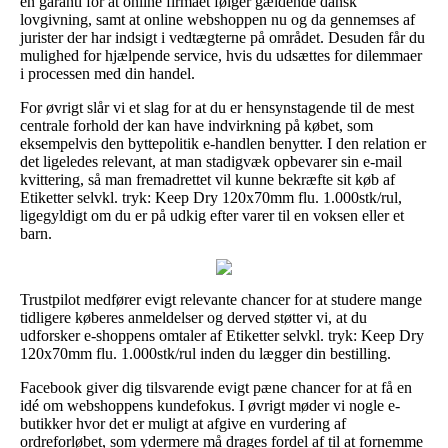
en garanti for at online firmaet følger gældende dansk
lovgivning, samt at online webshoppen nu og da gennemses af
jurister der har indsigt i vedtægterne på området. Desuden får du
mulighed for hjælpende service, hvis du udsættes for dilemmaer
i processen med din handel.
For øvrigt slår vi et slag for at du er hensynstagende til de mest
centrale forhold der kan have indvirkning på købet, som
eksempelvis den byttepolitik e-handlen benytter. I den relation er
det ligeledes relevant, at man stadigvæk opbevarer sin e-mail
kvittering, så man fremadrettet vil kunne bekræfte sit køb af
Etiketter selvkl. tryk: Keep Dry 120x70mm flu. 1.000stk/rul,
ligegyldigt om du er på udkig efter varer til en voksen eller et
barn.
Trustpilot medfører evigt relevante chancer for at studere mange
tidligere køberes anmeldelser og derved støtter vi, at du
udforsker e-shoppens omtaler af Etiketter selvkl. tryk: Keep Dry
120x70mm flu. 1.000stk/rul inden du lægger din bestilling.
Facebook giver dig tilsvarende evigt pæne chancer for at få en
idé om webshoppens kundefokus. I øvrigt møder vi nogle e-
butikker hvor det er muligt at afgive en vurdering af
ordreforløbet, som ydermere må drages fordel af til at fornemme