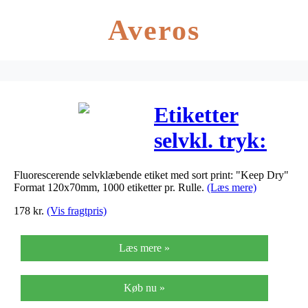
Averos
Etiketter
selvkl. tryk:
Keep Dry
Fluorescerende selvklæbende etiket med sort print: "Keep Dry"
120x70mm flu.
Format 120x70mm, 1000 etiketter pr. Rulle.
(Læs mere)
1.000stk/rul
178
kr.
(Vis fragtpris)
Læs mere »
Køb nu »