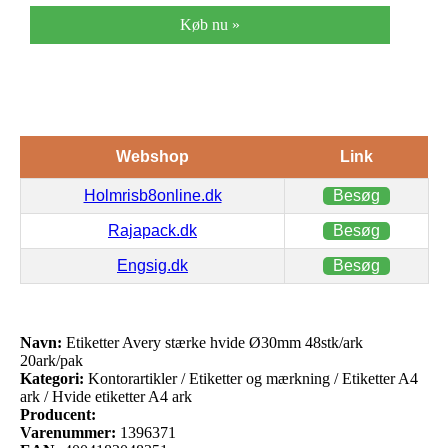
Køb nu »
Webshop
Link
Holmrisb8online.dk
Besøg
Rajapack.dk
Besøg
Engsig.dk
Besøg
Navn:
Etiketter Avery stærke hvide Ø30mm 48stk/ark
20ark/pak
Kategori:
Kontorartikler / Etiketter og mærkning / Etiketter A4
ark / Hvide etiketter A4 ark
Producent:
Varenummer:
1396371