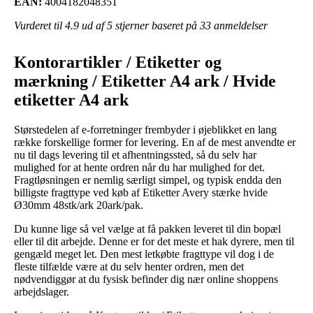
EAN:
4004182048351
Vurderet til
4.9
ud af 5 stjerner baseret på
33
anmeldelser
Kontorartikler / Etiketter og
mærkning / Etiketter A4 ark / Hvide
etiketter A4 ark
Størstedelen af e-forretninger frembyder i øjeblikket en lang
række forskellige former for levering. En af de mest anvendte er
nu til dags levering til et afhentningssted, så du selv har
mulighed for at hente ordren når du har mulighed for det.
Fragtløsningen er nemlig særligt simpel, og typisk endda den
billigste fragttype ved køb af Etiketter Avery stærke hvide
Ø30mm 48stk/ark 20ark/pak.
Du kunne lige så vel vælge at få pakken leveret til din bopæl
eller til dit arbejde. Denne er for det meste et hak dyrere, men til
gengæld meget let. Den mest letkøbte fragttype vil dog i de
fleste tilfælde være at du selv henter ordren, men det
nødvendiggør at du fysisk befinder dig nær online shoppens
arbejdslager.