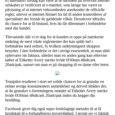
Et alternativt forslag kan være at se nærmere på hvorvidt internet
selskabet er verificeret af e-mærket, som længe har været en
påvisning af at internet virksomheden anerkender de officielle
regler, udover at internet firmaet fra tid til anden kontrolleres af
specialister der forstår de gældende vilkår. Derudover tilbydes
du chance for at få bistand, hvis du får dilemmaer i forbindelse
med din handel.
Tilsvarende slår vi et slag for at kunden er oppe på mærkerne
omkring de mest vitale reglementer der kan spille ind i
forbindelse med ordren, fx hvilken ombytningsret shoppen
benytter. I den forbindelse er det i øvrigt essesentielt, at man altid
opbevarer sin faktura, således man en anden gang kan eftervise
købet af Etiketter Avery stærke hvide Ø30mm 48stk/ark
20ark/pak, uanset om man er på shopping til en dame eller herre.
Trustpilot resulterer i stort set solide chancer for at granske en
række øvrige konsumenters anmeldelser og derved tilrådes det,
at du gransker e-forretningens omtaler af Etiketter Avery stærke
hvide Ø30mm 48stk/ark 20ark/pak inden du lægger din
bestilling.
Facebook giver dig også super fordelagtige metoder til at få
kendskab til e-forhandlerens troværdighed. I øvrigt ser vi faktisk