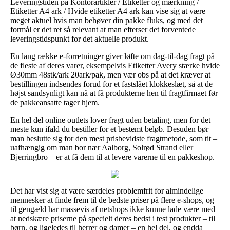
Leveringstiden på Kontorartikler / Etiketter og mærkning /
Etiketter A4 ark / Hvide etiketter A4 ark kan vise sig at være
meget aktuel hvis man behøver din pakke fluks, og med det
formål er det ret så relevant at man efterser det forventede
leveringstidspunkt for det aktuelle produkt.
En lang række e-forretninger giver løfte om dag-til-dag fragt på
de fleste af deres varer, eksempelvis Etiketter Avery stærke hvide
Ø30mm 48stk/ark 20ark/pak, men vær obs på at det kræver at
bestillingen indsendes forud for et fastslået klokkeslæt, så at de
højst sandsynligt kan nå at få produkterne hen til fragtfirmaet før
de pakkeansatte tager hjem.
En hel del online outlets lover fragt uden betaling, men for det
meste kun ifald du bestiller for et bestemt beløb. Desuden bør
man beslutte sig for den mest prisbevidste fragtmetode, som tit –
uafhængig om man bor nær Aalborg, Solrød Strand eller
Bjerringbro – er at få dem til at levere varerne til en pakkeshop.
Det har vist sig at være særdeles problemfrit for almindelige
mennesker at finde frem til de bedste priser på flere e-shops, og
til gengæld har massevis af netshops ikke kunne lade være med
at nedskære priserne på specielt deres bedst i test produkter – til
børn, og ligeledes til herrer og damer – en hel del, og endda