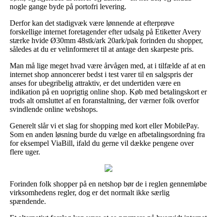
nogle gange byde på portofri levering.
Derfor kan det stadigvæk være lønnende at efterprøve
forskellige internet foretagender efter udsalg på Etiketter Avery
stærke hvide Ø30mm 48stk/ark 20ark/pak forinden du shopper,
således at du er velinformeret til at antage den skarpeste pris.
Man må lige meget hvad være årvågen med, at i tilfælde af at en
internet shop annoncerer bedst i test varer til en salgspris der
anses for ubegribelig attraktiv, er det undertiden være en
indikation på en uoprigtig online shop. Køb med betalingskort er
trods alt omsluttet af en foranstaltning, der værner folk overfor
svindlende online webshops.
Generelt slår vi et slag for shopping med kort eller MobilePay.
Som en anden løsning burde du vælge en afbetalingsordning fra
for eksempel ViaBill, ifald du gerne vil dække pengene over
flere uger.
Forinden folk shopper på en netshop bør de i reglen gennemløbe
virksomhedens regler, dog er det normalt ikke særlig
spændende.