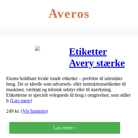
Averos
Etiketter
Avery stærke
hvide Ø30mm
Ekstra holdbare hvide runde etiketter – perfekte til udendørs
48stk/ark
brug. De er ideelle som advarsels- eller instruktionsetiketter til
maskiner, værktøj og teknisk udstyr eller til mærkning.
20ark/pak
Etiketterne er specielt velegnede til brug i omgivelser, som stiller
h
(Læs mere)
249
kr.
(Vis fragtpris)
Læs mere »